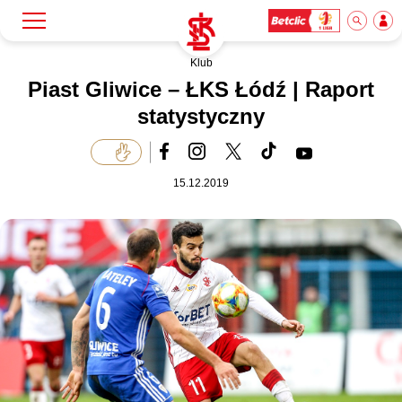
Klub
Szukaj
Klub
Piast Gliwice – ŁKS Łódź | Raport
statystyczny
Mecze
15.12.2019
Bilety
Akademia
Biznes
Dla mediów