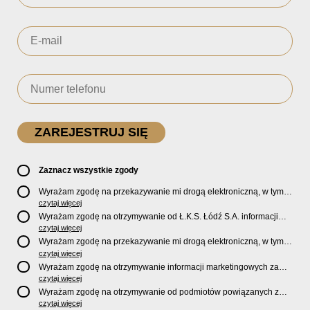
Zaznacz wszystkie zgody
Wyrażam zgodę na przekazywanie mi drogą elektroniczną, w tym
pocztą e-mail, oficjalnego newslettera oraz informacji o zniżkach,
czytaj więcej
promocjach, nowościach, biletach, karnetach, ofercie sklepu U2
Wyrażam zgodę na otrzymywanie od Ł.K.S. Łódź S.A. informacji
Store oraz serwisu bilety.lkslodz.pl i innych produktach oraz
marketingowych dotyczących działalności spółki, ofert, wydarzeń i
czytaj więcej
usługach oferowanych przez Ł.K.S. Łódź S.A.
produktów za pośrednictwem wiadomości SMS oraz połączeń
Wyrażam zgodę na przekazywanie mi drogą elektroniczną, w tym
telefonicznych.
pocztą e-mail, informacji handlowych i marketingowych o
czytaj więcej
produktach, usługach i działalności
Sponsorów i Partnerów
Ł.K.S.
Wyrażam zgodę na otrzymywanie informacji marketingowych za
Łódź S.A.
pośrednictwem wiadomości SMS oraz połączeń telefonicznych
czytaj więcej
od
Sponsorów i Partnerów
Ł.K.S. Łódź S.A.
Wyrażam zgodę na otrzymywanie od podmiotów powiązanych z
Ł.K.S. Łódź S.A., tj. Fundacji ŁKS oraz Sport Catering sp. z
czytaj więcej