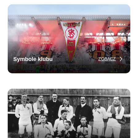
Kibice
Symbole klubu
ZOBACZ
SKLEP
KUP BILET