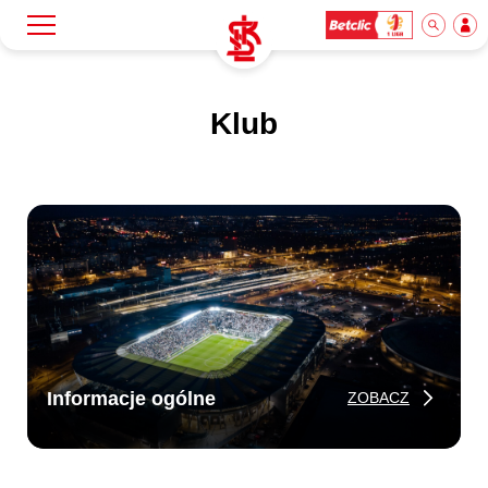
Szukaj
Klub
Klub
Mecze
Bilety
Akademia
Informacje ogólne
Biznes
ZOBACZ
Dla mediów