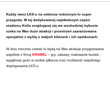
Kibice
Każdy mecz ŁKS-u na sektorze rodzinnym to super
przygoda. W tej dedykowanej najmłodszym części
stadionu Króla znajdującej się we wschodniej trybunie
czeka na Was dużo atrakcji i przestrzeń zaaranżowana
specjalnie z myślą o małych kibicach i ich opiekunach.
W dniu meczów czekać tu będą na Was atrakcje przygotowane
wspólnie z firmą
KRAMEL
– gry, zabawy, malowanie buziek,
wyjątkowy gość w osobie piłkarza oraz możliwość wspólnego
dopingowania ŁKS-u.
SKLEP
KUP BILET