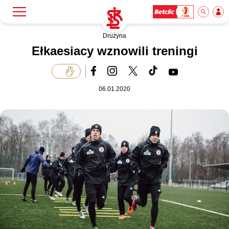
Drużyna
Szukaj
Klub
Ełkaesiacy wznowili treningi
Mecze
06.01.2020
Bilety
Akademia
Biznes
Dla mediów