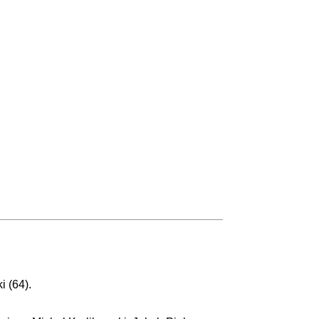
i (64).