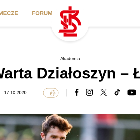
MECZE
FORUM
ilety
Akademia
Biznes
Akademia
arta Działoszyn – Ł
ennik
Aktualności
Bilety VIP/Skybox
arnety
Kadra trenerska
Oferta komercyjna
17.10.2020
FAQ
ŁKS II
Ełkaesiacki Klub
Biznesu
unkty sprzedaży
ŁKS III
Przyjaciel ŁKS
Regulaminy
Drużyny Akademii
Urodziny w Skybox
ŁKS Schools