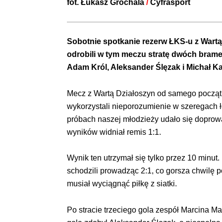
fot.
Łukasz Grochala
/
Cyfrasport
Sobotnie spotkanie rezerw ŁKS-u z Wartą 
odrobili w tym meczu stratę dwóch bramek 
Adam Król, Aleksander Ślęzak i Michał Ka
Mecz z Wartą Działoszyn od samego początku
wykorzystali nieporozumienie w szeregach łod
próbach naszej młodzieży udało się doprowa
wyników widniał remis 1:1.
Wynik ten utrzymał się tylko przez 10 minut
schodzili prowadząc 2:1, co gorsza chwilę 
musiał wyciągnąć piłkę z siatki.
Po stracie trzeciego gola zespół Marcina Ma