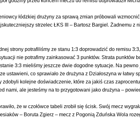
a pół godziny przed końcem meczu do remisu doprowadził Michał
leniowcy łódzkiej drużyny za sprawą zmian próbowali wzmocnić
najskuteczniejszy strzelec ŁKS III – Bartosz Bargiel. Żadnemu z
j strony potrafiliśmy ze stanu 1:3 doprowadzić do remisu 3:3, a
ytuacji nie potrafimy zainkasować 3 punktów. Strata punktów bo
stanie 3:3 mieliśmy jeszcze dwie dogodne sytuacje. Na pewno j
brze ustawieni, co sprawiało że drużyna z Działoszyna w łatwy s
zdobyli kolejne doświadczenie, które za jakiś czas zaprocent
zed nami, ale jesteśmy na to przygotowani jako drużyna – powied
o sprawiło, że w czołówce tabeli zrobił się ścisk. Swój mecz wyg
kaesiaków – Boruta Zgierz – mecz z Pogonią Zduńska Wola rozeg