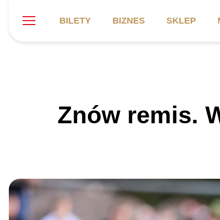
BILETY
BIZNES
SKLEP
Szukaj
Klub
Mecze
B
Znów remis. W
Informacje ogólne
Kadra
C
Symbole klubu
Aktualności
K
Historia
Terminarz
Kalendarz
Tabela
P
Stadion
Galeria
Sprawozdania
Catering