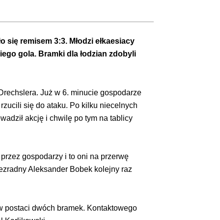
o się remisem 3:3. Młodzi ełkaesiacy
iego gola. Bramki dla łodzian zdobyli
Drechslera. Już w 6. minucie gospodarze
zucili się do ataku. Po kilku niecelnych
dził akcję i chwilę po tym na tablicy
 przez gospodarzy i to oni na przerwę
Bezradny Aleksander Bobek kolejny raz
kt w postaci dwóch bramek. Kontaktowego