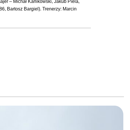
er – Michał Karlikowski, Jakub Piela,
6, Bartosz Bargiel). Trenerzy: Marcin