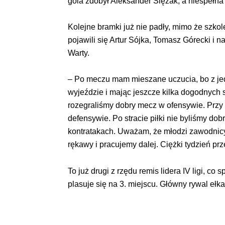
gola zdobył Aleksander Ślęzak, a niespełn
Kolejne bramki już nie padły, mimo że szko
pojawili się Artur Sójka, Tomasz Górecki i 
Warty.
– Po meczu mam mieszane uczucia, bo z jedne
wyjeździe i mając jeszcze kilka dogodnych s
rozegraliśmy dobry mecz w ofensywie. Przy 
defensywie. Po stracie piłki nie byliśmy do
kontratakach. Uważam, że młodzi zawodnicy 
rękawy i pracujemy dalej. Ciężki tydzień pr
To już drugi z rzędu remis lidera IV ligi, c
plasuje się na 3. miejscu. Główny rywal eł