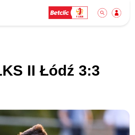
Dla mediów
Kibice
KS II Łódź 3:3
Biuro prasowe
Idę pierwszy raz!
Do pobrania
Wycieczki
Akredytacje
Grupy szkolne
Współpraca
Sektor rodzinny
Wolontariat
Patronite