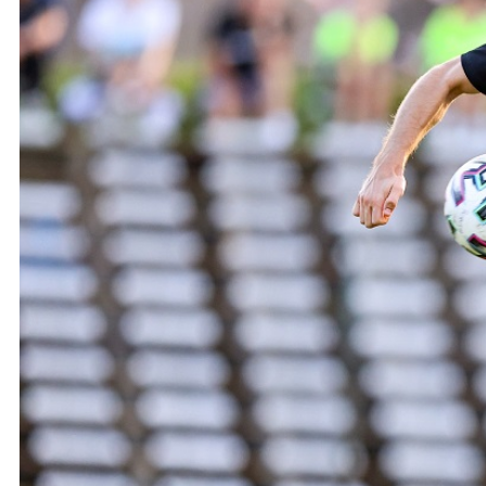
Ochrona dzieci
SKLEP
KU