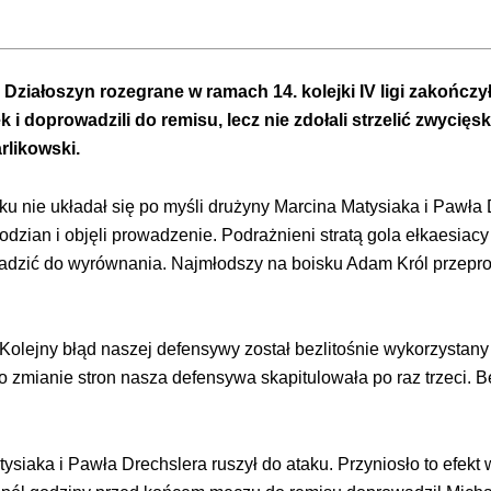
Działoszyn rozegrane w ramach 14. kolejki IV ligi zakończył
i doprowadzili do remisu, lecz nie zdołali strzelić zwycięsk
rlikowski.
 nie układał się po myśli drużyny Marcina Matysiaka i Pawła 
zian i objęli prowadzenie. Podrażnieni stratą gola ełkaesiacy r
dzić do wyrównania. Najmłodszy na boisku Adam Król przeprowa
. Kolejny błąd naszej defensywy został bezlitośnie wykorzystany
po zmianie stron nasza defensywa skapitulowała po raz trzeci. 
tysiaka i Pawła Drechslera ruszył do ataku. Przyniosło to efe