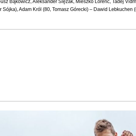
sz Bąkowicz, Aleksander Ślęzak, Mieszko Lorenc, Tadej Vidmaj
tur Sójka), Adam Król (80, Tomasz Górecki) – Dawid Lebkuchen (8