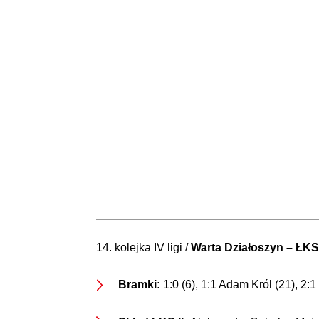
14. kolejka IV ligi /
Warta Działoszyn – ŁKS I
Bramki:
1:0 (6), 1:1 Adam Król (21), 2:1