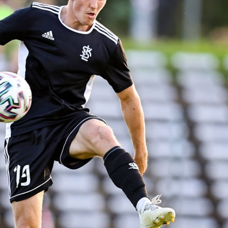
Staże w Akademii ŁKS
Kluby partnerskie
Kontakt
P BILET