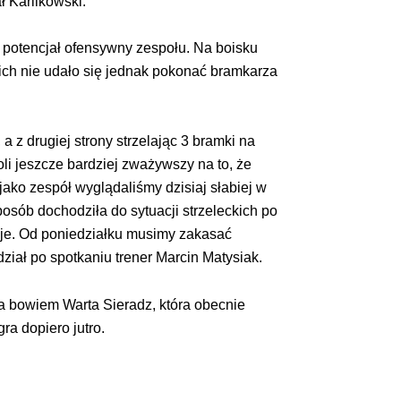
 Karlikowski.
 potencjał ofensywny zespołu. Na boisku
 nich nie udało się jednak pokonać bramkarza
 z drugiej strony strzelając 3 bramki na
li jeszcze bardziej zważywszy na to, że
ako zespół wyglądaliśmy dzisiaj słabiej w
posób dochodziła do sytuacji strzeleckich po
uje. Od poniedziałku musimy zakasać
ział po spotkaniu trener Marcin Matysiak.
rała bowiem Warta Sieradz, która obecnie
ra dopiero jutro.