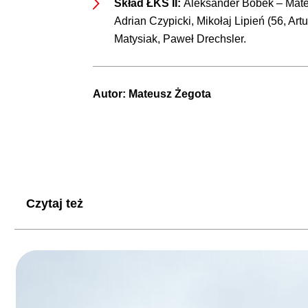
Skład ŁKS II:
Aleksander Bobek – Mateu
Adrian Czypicki, Mikołaj Lipień (56, Ar
Matysiak, Paweł Drechsler.
Autor:
Mateusz Żegota
Czytaj też