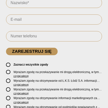
Zaznacz wszystkie zgody
Wyrażam zgodę na przekazywanie mi drogą elektroniczną, w tym
pocztą e-mail, oficjalnego newslettera oraz informacji o zniżkach,
czytaj więcej
promocjach, nowościach, biletach, karnetach, ofercie sklepu U2
Wyrażam zgodę na otrzymywanie od Ł.K.S. Łódź S.A. informacji
Store oraz serwisu bilety.lkslodz.pl i innych produktach oraz
marketingowych dotyczących działalności spółki, ofert, wydarzeń i
czytaj więcej
usługach oferowanych przez Ł.K.S. Łódź S.A.
produktów za pośrednictwem wiadomości SMS oraz połączeń
Wyrażam zgodę na przekazywanie mi drogą elektroniczną, w tym
telefonicznych.
pocztą e-mail, informacji handlowych i marketingowych o
czytaj więcej
produktach, usługach i działalności
Sponsorów i Partnerów
Ł.K.S.
Wyrażam zgodę na otrzymywanie informacji marketingowych za
Łódź S.A.
pośrednictwem wiadomości SMS oraz połączeń telefonicznych
czytaj więcej
od
Sponsorów i Partnerów
Ł.K.S. Łódź S.A.
Wyrażam zgodę na otrzymywanie od podmiotów powiązanych z