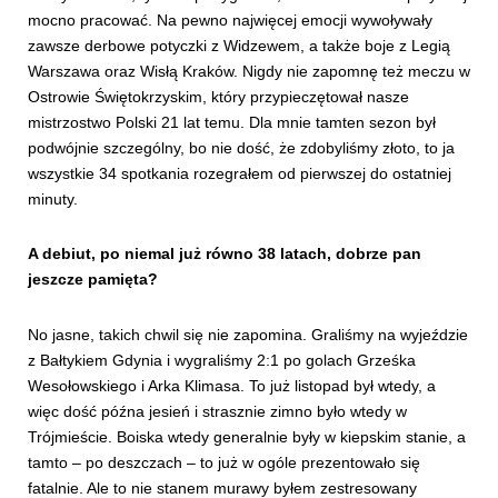
mocno pracować. Na pewno najwięcej emocji wywoływały
zawsze derbowe potyczki z Widzewem, a także boje z Legią
Warszawa oraz Wisłą Kraków. Nigdy nie zapomnę też meczu w
Ostrowie Świętokrzyskim, który przypieczętował nasze
mistrzostwo Polski 21 lat temu. Dla mnie tamten sezon był
podwójnie szczególny, bo nie dość, że zdobyliśmy złoto, to ja
wszystkie 34 spotkania rozegrałem od pierwszej do ostatniej
minuty.
A debiut, po niemal już równo 38 latach, dobrze pan
jeszcze pamięta?
No jasne, takich chwil się nie zapomina. Graliśmy na wyjeździe
z Bałtykiem Gdynia i wygraliśmy 2:1 po golach Grześka
Wesołowskiego i Arka Klimasa. To już listopad był wtedy, a
więc dość późna jesień i strasznie zimno było wtedy w
Trójmieście. Boiska wtedy generalnie były w kiepskim stanie, a
tamto – po deszczach – to już w ogóle prezentowało się
fatalnie. Ale to nie stanem murawy byłem zestresowany