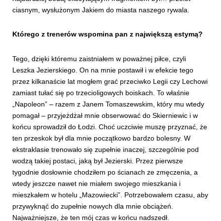
ciasnym, wysłużonym Jakiem do miasta naszego rywala.
Którego z trenerów wspomina pan z największą estymą?
Tego, dzięki któremu zaistniałem w poważnej piłce, czyli
Leszka Jezierskiego. On na mnie postawił i w efekcie tego
przez kilkanaście lat mogłem grać przeciwko Legii czy Lechowi
zamiast tułać się po trzecioligowych boiskach. To właśnie
„Napoleon” – razem z Janem Tomaszewskim, który mu wtedy
pomagał – przyjeżdżał mnie obserwować do Skierniewic i w
końcu sprowadził do Łodzi. Choć uczciwie muszę przyznać, że
ten przeskok był dla mnie początkowo bardzo bolesny. W
ekstraklasie trenowało się zupełnie inaczej, szczególnie pod
wodzą takiej postaci, jaką był Jezierski. Przez pierwsze
tygodnie dosłownie chodziłem po ścianach ze zmęczenia, a
wtedy jeszcze nawet nie miałem swojego mieszkania i
mieszkałem w hotelu „Mazowiecki”. Potrzebowałem czasu, aby
przywyknąć do zupełnie nowych dla mnie obciążeń.
Najważniejsze, że ten mój czas w końcu nadszedł.