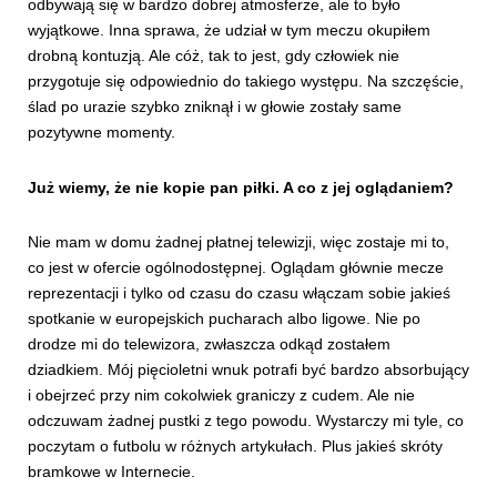
odbywają się w bardzo dobrej atmosferze, ale to było
wyjątkowe. Inna sprawa, że udział w tym meczu okupiłem
drobną kontuzją. Ale cóż, tak to jest, gdy człowiek nie
przygotuje się odpowiednio do takiego występu. Na szczęście,
ślad po urazie szybko zniknął i w głowie zostały same
pozytywne momenty.
Już wiemy, że nie kopie pan piłki. A co z jej oglądaniem?
Nie mam w domu żadnej płatnej telewizji, więc zostaje mi to,
co jest w ofercie ogólnodostępnej. Oglądam głównie mecze
reprezentacji i tylko od czasu do czasu włączam sobie jakieś
spotkanie w europejskich pucharach albo ligowe. Nie po
drodze mi do telewizora, zwłaszcza odkąd zostałem
dziadkiem. Mój pięcioletni wnuk potrafi być bardzo absorbujący
i obejrzeć przy nim cokolwiek graniczy z cudem. Ale nie
odczuwam żadnej pustki z tego powodu. Wystarczy mi tyle, co
poczytam o futbolu w różnych artykułach. Plus jakieś skróty
bramkowe w Internecie.