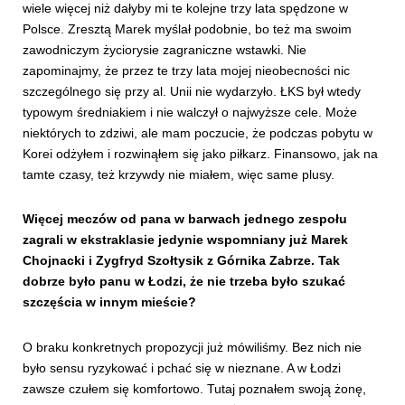
wiele więcej niż dałyby mi te kolejne trzy lata spędzone w
Polsce. Zresztą Marek myślał podobnie, bo też ma swoim
zawodniczym życiorysie zagraniczne wstawki. Nie
zapominajmy, że przez te trzy lata mojej nieobecności nic
szczególnego się przy al. Unii nie wydarzyło. ŁKS był wtedy
typowym średniakiem i nie walczył o najwyższe cele. Może
niektórych to zdziwi, ale mam poczucie, że podczas pobytu w
Korei odżyłem i rozwinąłem się jako piłkarz. Finansowo, jak na
tamte czasy, też krzywdy nie miałem, więc same plusy.
Więcej meczów od pana w barwach jednego zespołu
zagrali w ekstraklasie jedynie wspomniany już Marek
Chojnacki i Zygfryd Szołtysik z Górnika Zabrze. Tak
dobrze było panu w Łodzi, że nie trzeba było szukać
szczęścia w innym mieście?
O braku konkretnych propozycji już mówiliśmy. Bez nich nie
było sensu ryzykować i pchać się w nieznane. A w Łodzi
zawsze czułem się komfortowo. Tutaj poznałem swoją żonę,