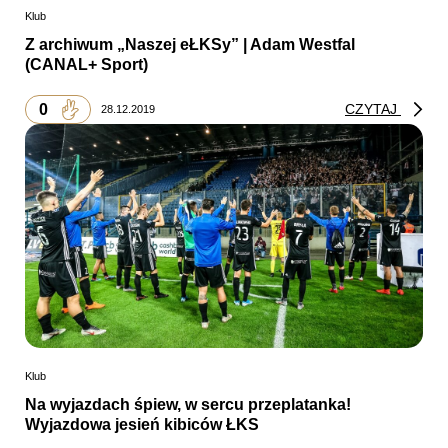
Klub
Z archiwum „Naszej eŁKSy” | Adam Westfal
(CANAL+ Sport)
0
CZYTAJ
28.12.2019
Klub
Na wyjazdach śpiew, w sercu przeplatanka!
Wyjazdowa jesień kibiców ŁKS