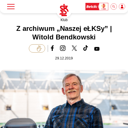
Klub
Szukaj
Klub
Z archiwum „Naszej eŁKSy” |
Witold Bendkowski
Mecze
29.12.2019
Bilety
Akademia
Biznes
Dla mediów