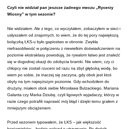
Czyli nie widział pan jeszcze żadnego meczu „Rycerzy
Wiosny” w tym sezonie?
Nie widziałem. Ale z tego, co wyczytałem, zobaczyłem w sieci i
usłyszałem od znajomych, to wiem, że do tej pory największą
bolączką ŁKS-u było gapiostwo w obronie. Zwykła
niefrasobliwość w połączeniu z niewielkim doświadczeniem na
poziomie ekstraklasy powodują, że rywalom łatwo jest znaleźć
się w dogodnej okazji do zdobycia bramki. Nie wiem, czy ci
chłopcy nie zostali rzuceni od razu na zbyt głęboką wodę, bo
wiem po sobie, że inaczej się zaczyna, gdy obok jest ktoś
obyty na tym najwyższym poziomie. Gdy wchodziłem do
drużyny, miałem obok siebie Mirosława Bulzackiego, Mariana
Galanta czy Marka Dziubę, czyli ligowych wyjadaczy, którzy w
razie czego potrafili naprawić mój błąd i dzięki temu grałem z
mniejszym obciążeniem.
Przed sezonem typowałem, że ŁKS – jak większość
beniaminków – będzie walczył o utrzymanie. Po dwóch