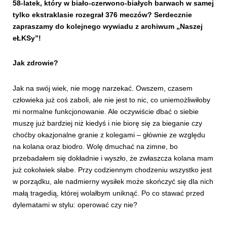
58-latek, który w biało-czerwono-białych barwach w samej
tylko ekstraklasie rozegrał 376 meczów? Serdecznie
zapraszamy do kolejnego wywiadu z archiwum „Naszej
eŁKSy”!
Jak zdrowie?
Jak na swój wiek, nie mogę narzekać. Owszem, czasem
człowieka już coś zaboli, ale nie jest to nic, co uniemożliwiłoby
mi normalne funkcjonowanie. Ale oczywiście dbać o siebie
muszę już bardziej niż kiedyś i nie biorę się za bieganie czy
choćby okazjonalne granie z kolegami – głównie ze względu
na kolana oraz biodro. Wolę dmuchać na zimne, bo
przebadałem się dokładnie i wyszło, że zwłaszcza kolana mam
już cokolwiek słabe. Przy codziennym chodzeniu wszystko jest
w porządku, ale nadmierny wysiłek może skończyć się dla nich
małą tragedią, której wolałbym uniknąć. Po co stawać przed
dylematami w stylu: operować czy nie?