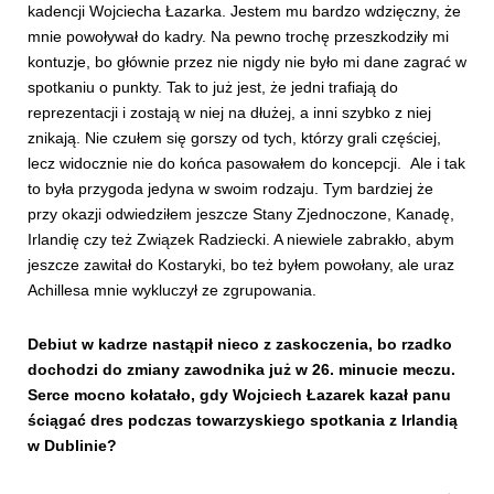
kadencji Wojciecha Łazarka. Jestem mu bardzo wdzięczny, że
mnie powoływał do kadry. Na pewno trochę przeszkodziły mi
kontuzje, bo głównie przez nie nigdy nie było mi dane zagrać w
spotkaniu o punkty. Tak to już jest, że jedni trafiają do
reprezentacji i zostają w niej na dłużej, a inni szybko z niej
znikają. Nie czułem się gorszy od tych, którzy grali częściej,
lecz widocznie nie do końca pasowałem do koncepcji. Ale i tak
to była przygoda jedyna w swoim rodzaju. Tym bardziej że
przy okazji odwiedziłem jeszcze Stany Zjednoczone, Kanadę,
Irlandię czy też Związek Radziecki. A niewiele zabrakło, abym
jeszcze zawitał do Kostaryki, bo też byłem powołany, ale uraz
Achillesa mnie wykluczył ze zgrupowania.
Debiut w kadrze nastąpił nieco z zaskoczenia, bo rzadko
dochodzi do zmiany zawodnika już w 26. minucie meczu.
Serce mocno kołatało, gdy Wojciech Łazarek kazał panu
ściągać dres podczas towarzyskiego spotkania z Irlandią
w Dublinie?