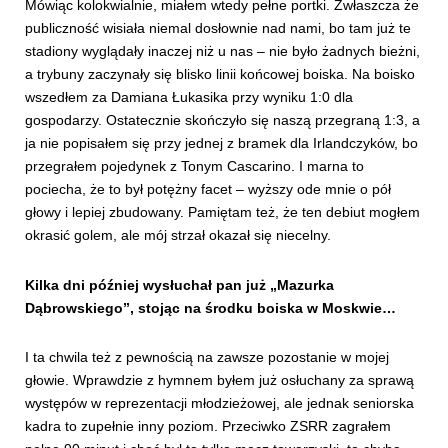
Mówiąc kolokwialnie, miałem wtedy pełne portki. Zwłaszcza że
publiczność wisiała niemal dosłownie nad nami, bo tam już te
stadiony wyglądały inaczej niż u nas – nie było żadnych bieżni,
a trybuny zaczynały się blisko linii końcowej boiska. Na boisko
wszedłem za Damiana Łukasika przy wyniku 1:0 dla
gospodarzy. Ostatecznie skończyło się naszą przegraną 1:3, a
ja nie popisałem się przy jednej z bramek dla Irlandczyków, bo
przegrałem pojedynek z Tonym Cascarino. I marna to
pociecha, że to był potężny facet – wyższy ode mnie o pół
głowy i lepiej zbudowany. Pamiętam też, że ten debiut mogłem
okrasić golem, ale mój strzał okazał się niecelny.
Kilka dni później wysłuchał pan już „Mazurka
Dąbrowskiego”, stojąc na środku boiska w Moskwie…
I ta chwila też z pewnością na zawsze pozostanie w mojej
głowie. Wprawdzie z hymnem byłem już osłuchany za sprawą
występów w reprezentacji młodzieżowej, ale jednak seniorska
kadra to zupełnie inny poziom. Przeciwko ZSRR zagrałem