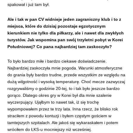
spakował i już tam był.
Ale i tak w pan CV widnieje jeden zagraniczny klub i to z
miejsca, które do dzisiaj pozostaje egzotycznym
kierunkiem nie tylko dla piłkarzy, ale i nawet dla zwykłych
turystów. Jak wspomina pan swój trzyletni pobyt w Korei
Południowej? Co pana najbardziej tam zaskoczyło?
To było bardzo miłe i bardzo ciekawe doświadczenie.
Najbardziej zaskoczyła mnie pogoda. Warunki atmosferyczne
do grania były bardzo trudne, przede wszystkim ze względu na
dużą wilgotność i wysoką temperaturę. Choć mecze zazwyczaj
rozgrywaliśmy o godzinie 20-tej, to i tak było jeszcze bardzo
gorąco. Dlatego okres gry w Korei był dla mnie szalenie
wyczerpujący. Ująłbym to nawet tak, iż się trochę
wypompowałem przez te trzy lata. Inna rzecz, że blisko rok
straciłem z powodu kontuzji i byłem częstym gościem w
tamtejszych szpitalach. Ale jakoś się wykaraskałem i potem
wróciłem do ŁKS-u mocniejszy niż wcześniej.