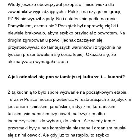
Wtedy jeszcze obowiązywał przepis o limicie wieku dla
zawodników wyjeżdżających z Polski i na czyjąś emigrację
PZPN nie wyraził zgody. No i ostatecznie padło na mnie.
Pomyślałem, czemu nie? Początek był naprawdę ciężki i
niewiele brakowało, abym szybko przyleciał z powrotem. Na
drugim zgrupowaniu powoli jednak zacząłem się
przystosowywać do tamtejszych warunków i z tygodnia na
tydzień prezentowałem się coraz lepiej. Okazało się, że
aklimatyzacja wymagała czasu.
A jak odnalazł się pan w tamtejszej kulturze i… kuchni?
Z tą kuchnią to było spore wyzwanie na początkowym etapie.
Teraz w Polsce można przebierać w restauracjach z azjatyckim
jedzeniem: chińskim, japońskim, indyjskim, koreańskim,
tajskim, wietnamskim czy nawet malezyjskim albo
indonezyjskim – do wyboru, do koloru. Ale wtedy tamte
przysmaki były u nas kompletnie nieznane i organizm musiał
się z nimi oswoić. Ale gdy już to nastąpiło, to szybko