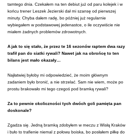
tamtego dnia. Czekałem na ten debiut już od paru kolejek i w
końcu trener Leszek Jezierski dał mi szansę od pierwszej
minuty. Chyba dałem radę, bo później już regularnie
wybiegałem w podstawowej jedenastce, o ile oczywiście nie
miałem żadnych problemów zdrowotnych.
A jak to się stało, że przez te 16 sezonów raptem dwa razy
trafił pan do siatki rywali? Nawet jak na obrońcę to ten
bilans jest mało okazały…
Najłatwiej byłoby mi odpowiedzieć, że moim głównym
zadaniem było bronić, a nie strzelać. Sam nie wiem, może po
prostu brakowało mi tego czegoś pod bramką rywali?
Za to pewnie okoliczności tych dwóch goli pamięta pan
doskonale?
Zgadza się. Jedną bramką zdobyłem w meczu z Wisłą Kraków
i było to trafienie niemal z połowy boiska, bo posłałem piłkę do