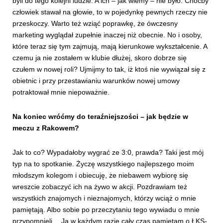
byli do tego kolejni ludzie. A ich – jak wiemy – nie było. Choćby
człowiek stawał na głowie, to w pojedynkę pewnych rzeczy nie
przeskoczy. Warto też wziąć poprawkę, że ówczesny
marketing wyglądał zupełnie inaczej niż obecnie. No i osoby,
które teraz się tym zajmują, mają kierunkowe wykształcenie. A
czemu ja nie zostałem w klubie dłużej, skoro dobrze się
czułem w nowej roli? Ujmijmy to tak, iż ktoś nie wywiązał się z
obietnic i przy przestawianiu warunków nowej umowy
potraktował mnie niepoważnie.
Na koniec wróćmy do teraźniejszości – jak będzie w
meczu z Rakowem?
Jak to co? Wypadałoby wygrać ze 3:0, prawda? Taki jest mój
typ na to spotkanie. Życzę wszystkiego najlepszego moim
młodszym kolegom i obiecuję, że niebawem wybiorę się
wreszcie zobaczyć ich na żywo w akcji. Pozdrawiam też
wszystkich znajomych i nieznajomych, którzy wciąż o mnie
pamiętają. Albo sobie po przeczytaniu tego wywiadu o mnie
przypomnieli… Ja w każdym razie cały czas pamiętam o ŁKS-