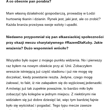
A co obecnie pan porabia?
Mam własną działalność gospodarczą, prowadzę w Łodzi
hurtownię tkanin i dzianin. Rynek jest, jaki jest, ale co zrobić?
Każda branża przeżywa swoje wzloty i upadki.
Niedawno przypomniał się pan ełkaesiackiej społeczności
przy okazji meczu charytatywnego #RazemDlaKuby. Jakie
wrażenia? Dużo wspomnień wróciło?
Wszystko było super z mojego punktu widzenia. No i pierwszy
raz byłem na nowym obiekcie przy al. Unii. Zobaczyłem
wreszcie istniejącą już część stadionu i już nie mogę się
doczekać, kiedy powstanie reszta. Jedyne, czego mogę
żałować, to fakt, iż nie załapałem się do wyjściowej jedenastki.
A mówiąc już tak zupełnie poważnie, to bardzo miło było
zobaczyć tylu kolegów w jednym miejscu. Z niektórymi nie
widziałem się już dobre dziesięć lat, więc tym bardziej fajnie
było się wyściskać i pogadać. Tego typu mecze zawsze