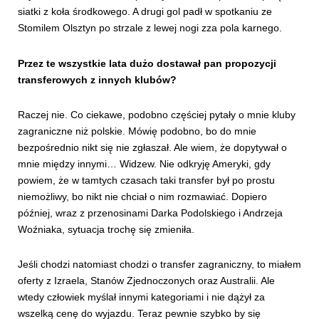
siatki z koła środkowego. A drugi gol padł w spotkaniu ze
Stomilem Olsztyn po strzale z lewej nogi zza pola karnego.
Przez te wszystkie lata dużo dostawał pan propozycji
transferowych z innych klubów?
Raczej nie. Co ciekawe, podobno częściej pytały o mnie kluby
zagraniczne niż polskie. Mówię podobno, bo do mnie
bezpośrednio nikt się nie zgłaszał. Ale wiem, że dopytywał o
mnie między innymi… Widzew. Nie odkryję Ameryki, gdy
powiem, że w tamtych czasach taki transfer był po prostu
niemożliwy, bo nikt nie chciał o nim rozmawiać. Dopiero
później, wraz z przenosinami Darka Podolskiego i Andrzeja
Woźniaka, sytuacja trochę się zmieniła.
Jeśli chodzi natomiast chodzi o transfer zagraniczny, to miałem
oferty z Izraela, Stanów Zjednoczonych oraz Australii. Ale
wtedy człowiek myślał innymi kategoriami i nie dążył za
wszelką cenę do wyjazdu. Teraz pewnie szybko by się