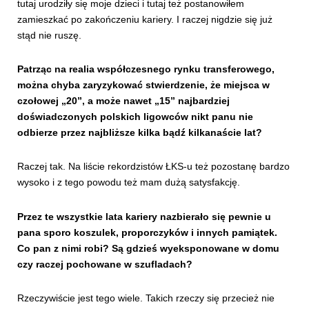
tutaj urodziły się moje dzieci i tutaj też postanowiłem
zamieszkać po zakończeniu kariery. I raczej nigdzie się już
stąd nie ruszę.
Patrząc na realia współczesnego rynku transferowego,
można chyba zaryzykować stwierdzenie, że miejsca w
czołowej „20”, a może nawet „15” najbardziej
doświadczonych polskich ligowców nikt panu nie
odbierze przez najbliższe kilka bądź kilkanaście lat?
Raczej tak. Na liście rekordzistów ŁKS-u też pozostanę bardzo
wysoko i z tego powodu też mam dużą satysfakcję.
Przez te wszystkie lata kariery nazbierało się pewnie u
pana sporo koszulek, proporczyków i innych pamiątek.
Co pan z nimi robi? Są gdzieś wyeksponowane w domu
czy raczej pochowane w szufladach?
Rzeczywiście jest tego wiele. Takich rzeczy się przecież nie