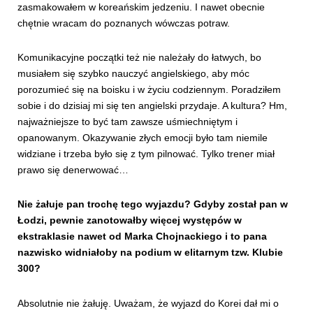
zasmakowałem w koreańskim jedzeniu. I nawet obecnie
chętnie wracam do poznanych wówczas potraw.
Komunikacyjne początki też nie należały do łatwych, bo
musiałem się szybko nauczyć angielskiego, aby móc
porozumieć się na boisku i w życiu codziennym. Poradziłem
sobie i do dzisiaj mi się ten angielski przydaje. A kultura? Hm,
najważniejsze to być tam zawsze uśmiechniętym i
opanowanym. Okazywanie złych emocji było tam niemile
widziane i trzeba było się z tym pilnować. Tylko trener miał
prawo się denerwować…
Nie żałuje pan trochę tego wyjazdu? Gdyby został pan w
Łodzi, pewnie zanotowałby więcej występów w
ekstraklasie nawet od Marka Chojnackiego i to pana
nazwisko widniałoby na podium w elitarnym tzw. Klubie
300?
Absolutnie nie żałuję. Uważam, że wyjazd do Korei dał mi o