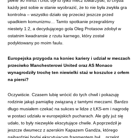
pełne 90 minut i choć był to tylko mecz towarzyski, to chyba
każdy jest sobie w stanie wyobrazić, że to nie była zwykła gra
kontrolna – wszystko działo się przecież jeszcze przed
upadkiem komunizmu… Tamto spotkanie przegraliśmy
niestety 1:2, a decydującego gola Oleg Protasow zdobył w
ostatnim kwadransie z rzutu karnego, który został
podyktowany po moim faulu.
Europejska przygoda na koniec kariery i udział w meczach
przeciwko Manchesterowi United oraz AS Monaco
wynagrodziły trochę ten niewielki staż w koszulce z orłem
na piersi?
Oczywiście. Czasem lubię wrócić do tych chwil i pokazuję
rodzinie jakąś pamiątkę związaną z tamtymi meczami. Bardzo
długo musiałem czekać na sukces w lidze z ŁKS-em i nagrodę
w postaci udziału w europejskich pucharach. Ale gdy już się
udało, to były niezwykle ekscytujące chwile. A poprzedził je
jeszcze dwumecz z azerskim Kapazem Gandża, którego
najbardziej bodaj ekscytującym fragmentem był… przelot