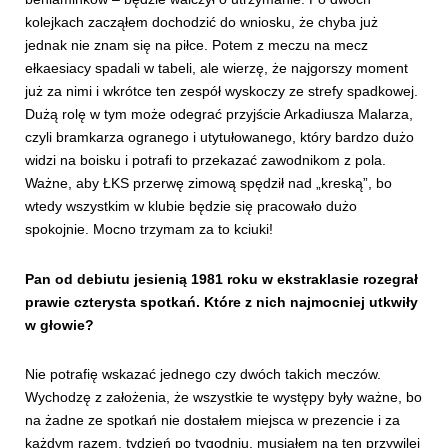
kolejkach zacząłem dochodzić do wniosku, że chyba już
jednak nie znam się na piłce. Potem z meczu na mecz
ełkaesiacy spadali w tabeli, ale wierzę, że najgorszy moment
już za nimi i wkrótce ten zespół wyskoczy ze strefy spadkowej.
Dużą rolę w tym może odegrać przyjście Arkadiusza Malarza,
czyli bramkarza ogranego i utytułowanego, który bardzo dużo
widzi na boisku i potrafi to przekazać zawodnikom z pola.
Ważne, aby ŁKS przerwę zimową spędził nad „kreską”, bo
wtedy wszystkim w klubie będzie się pracowało dużo
spokojnie. Mocno trzymam za to kciuki!
Pan od debiutu jesienią 1981 roku w ekstraklasie rozegrał
prawie czterysta spotkań. Które z nich najmocniej utkwiły
w głowie?
Nie potrafię wskazać jednego czy dwóch takich meczów.
Wychodzę z założenia, że wszystkie te występy były ważne, bo
na żadne ze spotkań nie dostałem miejsca w prezencie i za
każdym razem, tydzień po tygodniu, musiałem na ten przywilej