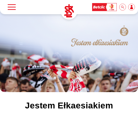
Szukaj
Klub
Mecze
Bilety
Akademia
Jestem Ełkaesiakiem
Biznes
Dla mediów