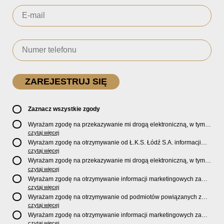
Zaznacz wszystkie zgody
Wyrażam zgodę na przekazywanie mi drogą elektroniczną, w tym
pocztą e-mail, oficjalnego newslettera oraz informacji o zniżkach,
czytaj więcej
promocjach, nowościach, biletach, karnetach, ofercie sklepu U2
Wyrażam zgodę na otrzymywanie od Ł.K.S. Łódź S.A. informacji
Store oraz serwisu bilety.lkslodz.pl i innych produktach oraz
marketingowych dotyczących działalności spółki, ofert, wydarzeń i
czytaj więcej
usługach oferowanych przez Ł.K.S. Łódź S.A.
produktów za pośrednictwem wiadomości SMS oraz połączeń
Wyrażam zgodę na przekazywanie mi drogą elektroniczną, w tym
telefonicznych.
pocztą e-mail, informacji handlowych i marketingowych o
czytaj więcej
produktach, usługach i działalności
Sponsorów i Partnerów
Ł.K.S.
Wyrażam zgodę na otrzymywanie informacji marketingowych za
Łódź S.A.
pośrednictwem wiadomości SMS oraz połączeń telefonicznych
czytaj więcej
od
Sponsorów i Partnerów
Ł.K.S. Łódź S.A.
Wyrażam zgodę na otrzymywanie od podmiotów powiązanych z
Ł.K.S. Łódź S.A., tj. Fundacji ŁKS oraz Sport Catering sp. z
czytaj więcej
o.o. informacji marketingowych oraz informacji handlowych o
Wyrażam zgodę na otrzymywanie informacji marketingowych za
nowościach, produktach, usługach i działalności drogą
pośrednictwem wiadomości SMS oraz połączeń telefonicznych od
czytaj więcej