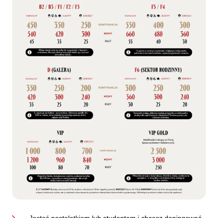
Jesteś nastolatkiem lub studentem i chcesz dopingować