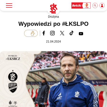
Drużyna
Szukaj
Klub
Wypowiedzi po #ŁKSLPO
Mecze
21.04.2024
Bilety
Akademia
Biznes
Dla mediów