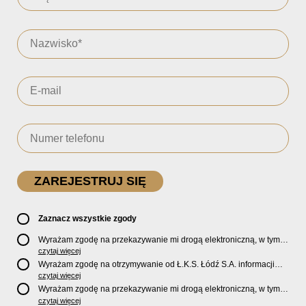
Zaznacz wszystkie zgody
Wyrażam zgodę na przekazywanie mi drogą elektroniczną, w tym
pocztą e-mail, oficjalnego newslettera oraz informacji o zniżkach,
czytaj więcej
promocjach, nowościach, biletach, karnetach, ofercie sklepu U2
Wyrażam zgodę na otrzymywanie od Ł.K.S. Łódź S.A. informacji
Store oraz serwisu bilety.lkslodz.pl i innych produktach oraz
marketingowych dotyczących działalności spółki, ofert, wydarzeń i
czytaj więcej
usługach oferowanych przez Ł.K.S. Łódź S.A.
produktów za pośrednictwem wiadomości SMS oraz połączeń
Wyrażam zgodę na przekazywanie mi drogą elektroniczną, w tym
telefonicznych.
pocztą e-mail, informacji handlowych i marketingowych o
czytaj więcej