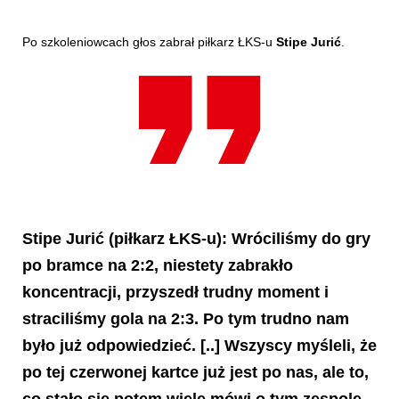
Po szkoleniowcach głos zabrał piłkarz ŁKS-u
Stipe Jurić
.
Stipe Jurić
(piłkarz ŁKS-u): Wróciliśmy do gry
po bramce na 2:2, niestety zabrakło
koncentracji, przyszedł trudny moment i
straciliśmy gola na 2:3. Po tym trudno nam
było już odpowiedzieć. [..] Wszyscy myśleli, że
po tej czerwonej kartce już jest po nas, ale to,
co stało się potem wiele mówi o tym zespole,