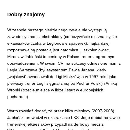
Dobry znajomy
W zespole naszego niedzielnego rywala nie występują
zawodnicy znani z ekstraklasy (co oczywiście nie znaczy, że
ełkaesiaków czeka w Legionowie spacerek), najbardziej
rozpoznawalną postacią jest natomiast… szkoleniowiec.
Mirosław Jabłoński to ceniony w Polsce trener z ogromnym
doświadczeniem. W swoim CV ma sukcesy odniesione m.in. z
Legią Warszawa (był asystentem Pawła Janasa, kiedy
„wojskowi” awansowali do Ligi Mistrzów, a w 1997 roku jako
pierwszy trener Legii sięgnął z nią po Puchar Polski) i Amiką
Wronki (trzecie miejsce w lidze i start w europejskich
pucharach).
Warto również dodać, że przez kilka miesięcy (2007-2008)
Jabłoński prowadził w ekstraklasie ŁKS. Jego debiut na ławce
trenerskiej ełkaesiaków przypadł na derbowy mecz z