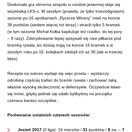
Doskonała gra obronna zespołu w rundzie jesiennej staje się
wizytówką ŁKS-u. W zeszłym (prawda, że tylko trzecioligowym)
sezonie po 16 spotkaniach „Rycerze Wiosny” mieli na koncie
38 punktów (siedem więcej niż teraz) i stracili tylko 5 bramek
(w tym sezonie Michał Kołba kapituluje też rzadko, do tej pory
– 9 razy). Zdecydowanie lepiej spisywali się nasi piłkarze pod
bramką rywala, bo dzisiaj mają na koncie 16 bramek a w
zeszłym roku po 16. kolejkach zdobyli ich aż 30 (ale w trzeciej
lidze).
Recepta na sukces wydaje się więc prosta – wystarczy
odrobinę częściej trafiać do bramki rywala i zachować taką
właśnie wysoką skuteczność w defensywie. Oczywiście łatwo
się mówi, gdyby jednak się udało bylibyśmy na początku
czerwca bardzo szczęśliwi…
Porównanie ostatnich czterech sezonów:
Jesień 2017
(II liga): 16 meczów /
31
punktów /
8
zw. –
7