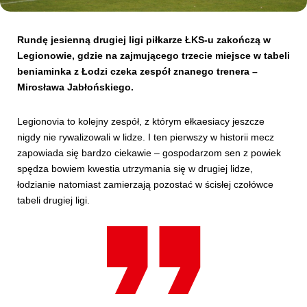
Kibice
Rundę jesienną drugiej ligi piłkarze ŁKS-u zakończą w
Legionowie, gdzie na zajmującego trzecie miejsce w tabeli
beniaminka z Łodzi czeka zespół znanego trenera –
Mirosława Jabłońskiego.
Legionovia to kolejny zespół, z którym ełkaesiacy jeszcze
nigdy nie rywalizowali w lidze. I ten pierwszy w historii mecz
zapowiada się bardzo ciekawie – gospodarzom sen z powiek
spędza bowiem kwestia utrzymania się w drugiej lidze,
łodzianie natomiast zamierzają pozostać w ścisłej czołówce
SKLEP
KUP BILET
tabeli drugiej ligi.