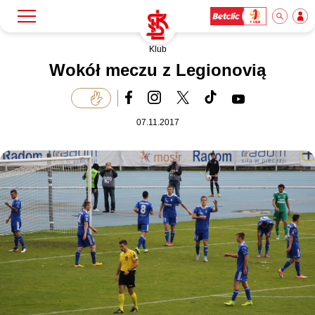
Klub
Szukaj
Klub
Wokół meczu z Legionovią
Mecze
07.11.2017
Bilety
Akademia
Biznes
Dla mediów