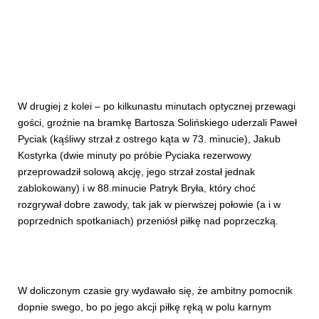
W drugiej z kolei – po kilkunastu minutach optycznej przewagi
gości, groźnie na bramkę Bartosza Solińskiego uderzali Paweł
Pyciak (kąśliwy strzał z ostrego kąta w 73. minucie), Jakub
Kostyrka (dwie minuty po próbie Pyciaka rezerwowy
przeprowadził solową akcję, jego strzał został jednak
zablokowany) i w 88.minucie Patryk Bryła, który choć
rozgrywał dobre zawody, tak jak w pierwszej połowie (a i w
poprzednich spotkaniach) przeniósł piłkę nad poprzeczką.
W doliczonym czasie gry wydawało się, że ambitny pomocnik
dopnie swego, bo po jego akcji piłkę ręką w polu karnym