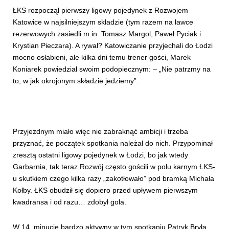
ŁKS rozpoczął pierwszy ligowy pojedynek z Rozwojem
Katowice w najsilniejszym składzie (tym razem na ławce
rezerwowych zasiedli m.in. Tomasz Margol, Paweł Pyciak i
Krystian Pieczara). A rywal? Katowiczanie przyjechali do Łodzi
mocno osłabieni, ale kilka dni temu trener gości, Marek
Koniarek powiedział swoim podopiecznym: – „Nie patrzmy na
to, w jak okrojonym składzie jedziemy”.
Przyjezdnym miało więc nie zabraknąć ambicji i trzeba
przyznać, że początek spotkania należał do nich. Przypominał
zresztą ostatni ligowy pojedynek w Łodzi, bo jak wtedy
Garbarnia, tak teraz Rozwój często gościli w polu karnym ŁKS-
u skutkiem czego kilka razy „zakotłowało” pod bramką Michała
Kołby. ŁKS obudził się dopiero przed upływem pierwszym
kwadransa i od razu… zdobył gola.
W 14. minucie bardzo aktywny w tym spotkaniu Patryk Bryła