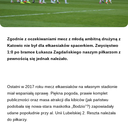
Kibice
Zgodnie z oczekiwaniami mecz z młodą ambitną drużyną z
Katowic nie był dla ełkaesiaków spacerkiem. Zwycięstwo
1:0 po bramce Łukasza Zagdańskiego naszym piłkarzom z
pewnością się jednak należało.
SKLEP
KUP BILET
Ostatni w 2017 roku mecz ełkaesiaków na własnym stadionie
miał wspaniałą oprawę. Piękna pogoda, prawie komplet
publiczności oraz masa atrakcji dla kibiców (jak państwu
podobała się nowa-stara maskotka „Bodzio”?) zapowiadały
udane popołudnie przy al. Unii Lubelskiej 2. Reszta należała
do piłkarzy.