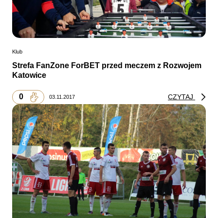
Klub
Strefa FanZone ForBET przed meczem z Rozwojem
Katowice
0
CZYTAJ
03.11.2017