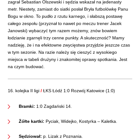
zagrał Sebastian Olszewski i sędzia wskazał na jedenasty
metr. Niestety, zamiast do siatki posłał Bryła futbolówkę Panu
Bogu w okno. To pudło z rzutu karnego, i słabszą postawę
całego zespołu (przyznał to nawet po meczu trener Jacek
Janowski) wybaczyć tym razem możemy, znów bowiem
łodzianie zgarnęli trzy cenne punkty. A skuteczność? Mamy
nadzieję, że i na efektowne zwycięstwa przyjdzie jeszcze czas
w tym sezonie. Na razie należy się cieszyć z wysokiego
miejsca w tabeli drużyny i znakomitej oprawy spotkania. Jest
na czym budować.
16. kolejka II ligi
/
ŁKS Łódź 1:0 Rozwój Katowice (1:0)
Bramki:
1:0 Zagdański 14.
Żółte kartki:
Pyciak, Widejko, Kostyrka – Kaletka.
Sędziował:
p. Lizak z Poznania.