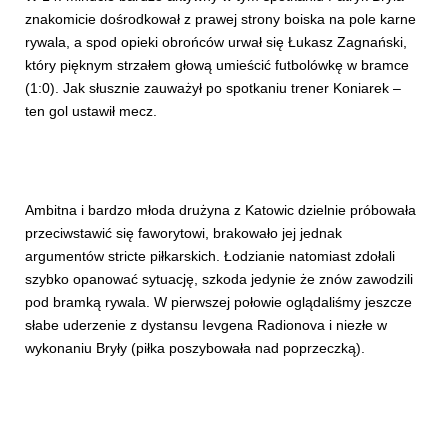
znakomicie dośrodkował z prawej strony boiska na pole karne
rywala, a spod opieki obrońców urwał się Łukasz Zagnański,
który pięknym strzałem głową umieścić futbolówkę w bramce
(1:0). Jak słusznie zauważył po spotkaniu trener Koniarek –
ten gol ustawił mecz.
Ambitna i bardzo młoda drużyna z Katowic dzielnie próbowała
przeciwstawić się faworytowi, brakowało jej jednak
argumentów stricte piłkarskich. Łodzianie natomiast zdołali
szybko opanować sytuację, szkoda jedynie że znów zawodzili
pod bramką rywala. W pierwszej połowie oglądaliśmy jeszcze
słabe uderzenie z dystansu Ievgena Radionova i niezłe w
wykonaniu Bryły (piłka poszybowała nad poprzeczką).