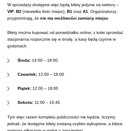
W sprzedaży dostępne więc będą bilety jedynie na sektory –
VIP
,
B2
(niewielka ilość miejsc),
B1
oraz
A1
. Organizatorzy
przypominają, że
nie ma możliwości zamiany miejsc
.
Bilety można kupować od poniedziałku online, z kolei sprzedaż
stacjonarna rozpocznie się w środę, a kasy będą czynne w
godzinach:
Środa:
14:00 – 18:00
Czwartek:
12:00 – 18:00
Piątek:
12:00 – 18:00
Sobota:
11:00 – 15:45
Tym więc razem kompletu publiczności nie będzie, liczymy
jednak, że dostępne bilety zostaną szybko wykupione, a kibice
pomogą piłkarzom w walce o zwycięstwo.