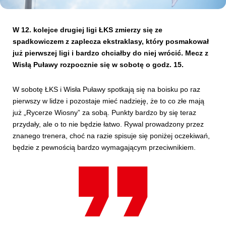
Kibice
W 12. kolejce drugiej ligi ŁKS zmierzy się ze
spadkowiczem z zaplecza ekstraklasy, który posmakował
już pierwszej ligi i bardzo chciałby do niej wrócić. Mecz z
Wisłą Puławy rozpocznie się w sobotę o godz. 15.
W sobotę ŁKS i Wisła Puławy spotkają się na boisku po raz
pierwszy w lidze i pozostaje mieć nadzieję, że to co złe mają
już „Rycerze Wiosny” za sobą. Punkty bardzo by się teraz
przydały, ale o to nie będzie łatwo. Rywal prowadzony przez
znanego trenera, choć na razie spisuje się poniżej oczekiwań,
SKLEP
KUP BILET
będzie z pewnością bardzo wymagającym przeciwnikiem.