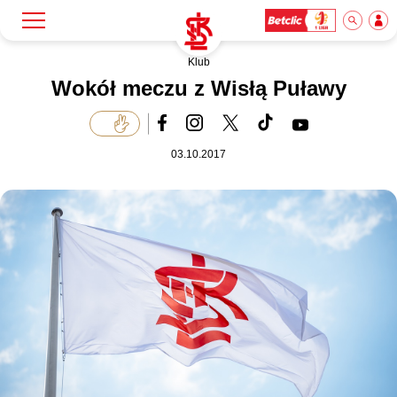
Klub
Szukaj
Klub
Wokół meczu z Wisłą Puławy
Mecze
03.10.2017
Bilety
Akademia
Biznes
Dla mediów