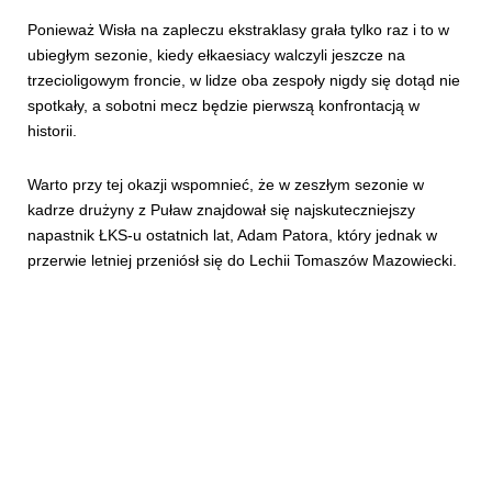
Ponieważ Wisła na zapleczu ekstraklasy grała tylko raz i to w
ubiegłym sezonie, kiedy ełkaesiacy walczyli jeszcze na
trzecioligowym froncie, w lidze oba zespoły nigdy się dotąd nie
spotkały, a sobotni mecz będzie pierwszą konfrontacją w
historii.
Warto przy tej okazji wspomnieć, że w zeszłym sezonie w
kadrze drużyny z Puław znajdował się najskuteczniejszy
napastnik ŁKS-u ostatnich lat, Adam Patora, który jednak w
przerwie letniej przeniósł się do Lechii Tomaszów Mazowiecki.