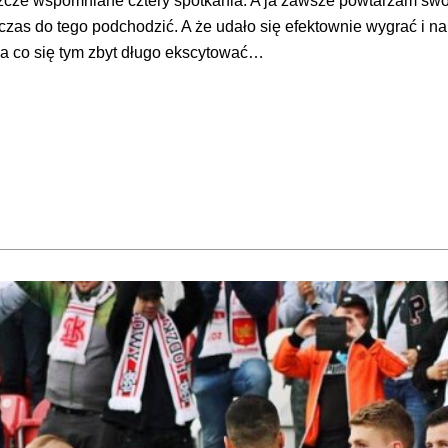
zcze wspomniane cztery spotkania. A ja zawsze powtarzam swo
y czas do tego podchodzić. A że udało się efektownie wygrać i 
e ma co się tym zbyt długo ekscytować…