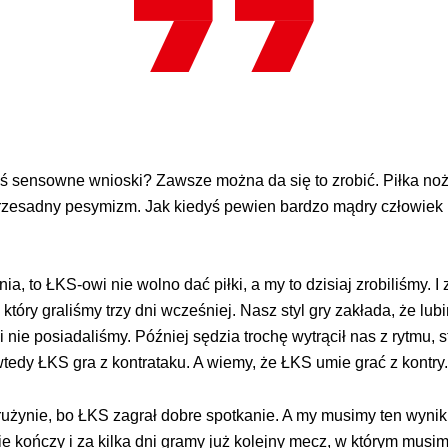
 sensowne wnioski? Zawsze można da się to zrobić. Piłka nożn
rzesadny pesymizm. Jak kiedyś pewien bardzo mądry człowiek po
a, to ŁKS-owi nie wolno dać piłki, a my to dzisiaj zrobiliśmy. 
tóry graliśmy trzy dni wcześniej. Nasz styl gry zakłada, że lub
i nie posiadaliśmy. Później sędzia trochę wytrącił nas z rytmu, 
wtedy ŁKS gra z kontrataku. A wiemy, że ŁKS umie grać z kontry
drużynie, bo ŁKS zagrał dobre spotkanie. A my musimy ten wynik
ie kończy i za kilka dni gramy już kolejny mecz, w którym musim