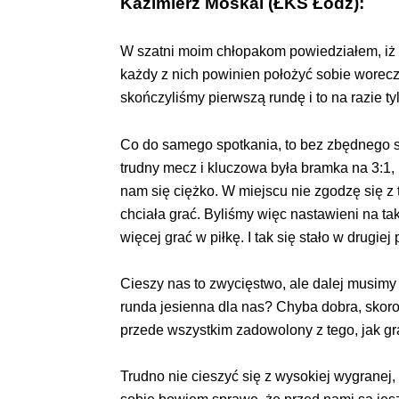
Kazimierz Moskal (ŁKS Łódź):
W szatni moim chłopakom powiedziałem, iż w
każdy z nich powinien położyć sobie worecz
skończyliśmy pierwszą rundę i to na razie ty
Co do samego spotkania, to bez zbędnego sł
trudny mecz i kluczowa była bramka na 3:1
nam się ciężko. W miejscu nie zgodzę się z
chciała grać. Byliśmy więc nastawieni na t
więcej grać w piłkę. I tak się stało w drugiej
Cieszy nas to zwycięstwo, ale dalej musimy 
runda jesienna dla nas? Chyba dobra, skoro
przede wszystkim zadowolony z tego, jak gra
Trudno nie cieszyć się z wysokiej wygranej,