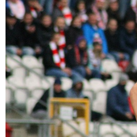
Ochrona dzieci
SKLEP
KU