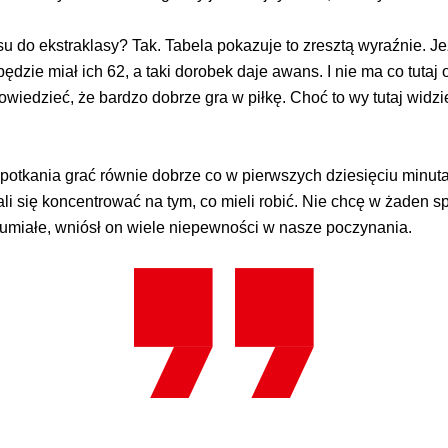
do ekstraklasy? Tak. Tabela pokazuje to zresztą wyraźnie. Je
ędzie miał ich 62, a taki dorobek daje awans. I nie ma co tuta
iedzieć, że bardzo dobrze gra w piłkę. Choć to wy tutaj widzi
spotkania grać równie dobrze co w pierwszych dziesięciu minu
li się koncentrować na tym, co mieli robić. Nie chcę w żaden s
ozumiałe, wniósł on wiele niepewności w nasze poczynania.