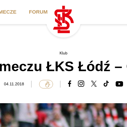
MECZE
FORUM
ilety
Akademia
Biznes
Klub
 meczu ŁKS Łódź –
ennik
Aktualności
Bilety VIP/Skybox
arnety
Kadra trenerska
Oferta komercyjna
04.11.2018
FAQ
ŁKS II
Ełkaesiacki Klub
Biznesu
unkty sprzedaży
ŁKS III
Przyjaciel ŁKS
Regulaminy
Drużyny Akademii
Urodziny w Skybox
ŁKS Schools