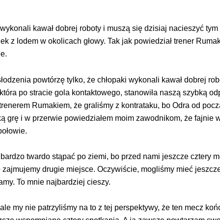
ykonali kawał dobrej roboty i muszą się dzisiaj nacieszyć tym
ek z lodem w okolicach głowy. Tak jak powiedział trener Rumak,
le.
odzenia powtórzę tylko, że chłopaki wykonali kawał dobrej rob
, która po stracie gola kontaktowego, stanowiła naszą szybką 
 trenerem Rumakiem, że graliśmy z kontrataku, bo Odra od pocz
aką grę i w przerwie powiedziałem moim zawodnikom, że fajnie
 połowie.
bardzo twardo stąpać po ziemi, bo przed nami jeszcze cztery me
 zajmujemy drugie miejsce. Oczywiście, mogliśmy mieć jeszcze
my. To mnie najbardziej cieszy.
 ale my nie patrzyliśmy na to z tej perspektywy, że ten mecz k