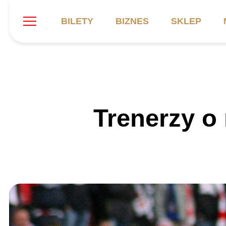
BILETY
BIZNES
SKLEP
Szukaj
Klub
Mecze
B
Trenerzy o
Informacje ogólne
Kadra
C
Symbole klubu
Aktualności
K
Historia
Terminarz
Kalendarz
Tabela
P
Stadion
Galeria
Sprawozdania
Catering