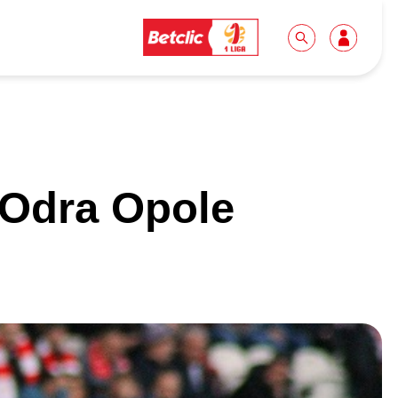
Dla mediów
Kibice
 Odra Opole
Biuro prasowe
Idę pierwszy raz!
Do pobrania
Wycieczki
Akredytacje
Grupy szkolne
Współpraca
Sektor rodzinny
Wolontariat
Patronite