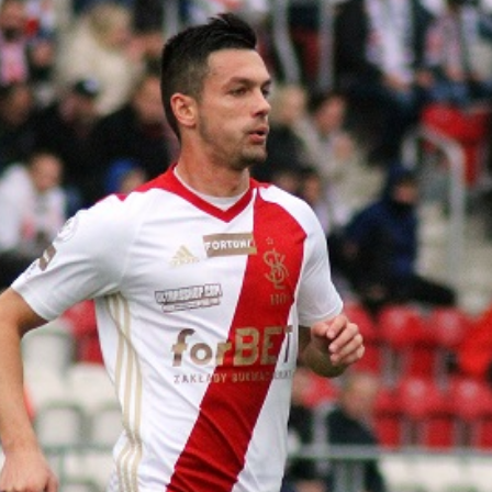
Staże w Akademii ŁKS
Kluby partnerskie
Kontakt
P BILET