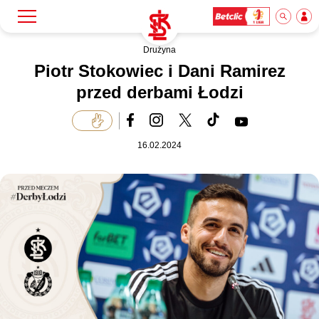
Drużyna
Szukaj
Klub
Piotr Stokowiec i Dani Ramirez
przed derbami Łodzi
Mecze
16.02.2024
Bilety
Akademia
Biznes
Dla mediów