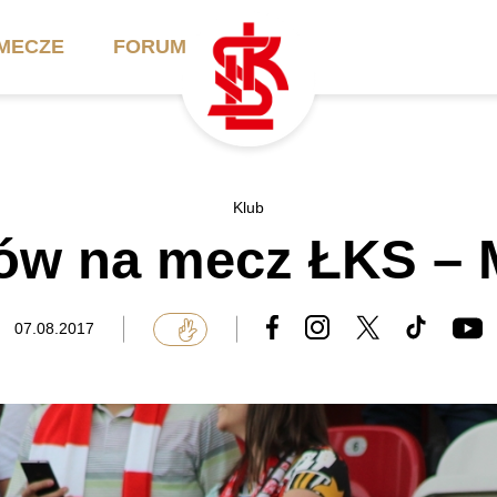
MECZE
FORUM
ilety
Akademia
Biznes
Klub
tów na mecz ŁKS –
ennik
Aktualności
Bilety VIP/Skybox
arnety
Kadra trenerska
Oferta komercyjna
07.08.2017
FAQ
ŁKS II
Ełkaesiacki Klub
Biznesu
unkty sprzedaży
ŁKS III
Przyjaciel ŁKS
Regulaminy
Drużyny Akademii
Urodziny w Skybox
ŁKS Schools