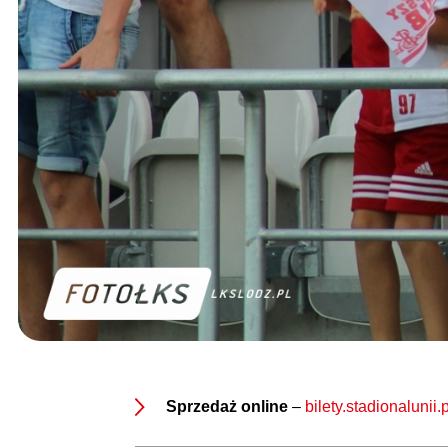
Sprzedaż online
–
bilety.stadionalunii.p