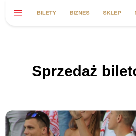
BILETY
BIZNES
SKLEP
Szukaj
Klub
Mecze
B
Sprzedaż bile
Informacje ogólne
Kadra
C
Symbole klubu
Aktualności
K
Historia
Terminarz
Kalendarz
Tabela
P
Stadion
Galeria
Sprawozdania
Catering