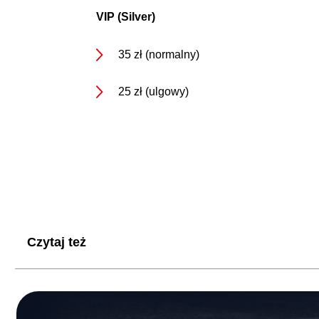
VIP (Silver)
35 zł (normalny)
25 zł (ulgowy)
Czytaj też