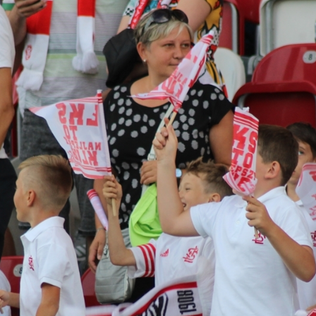
Staże w Akademii ŁKS
Kluby partnerskie
Kontakt
P BILET