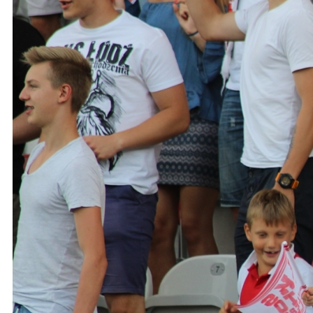
Ochrona dzieci
SKLEP
KU