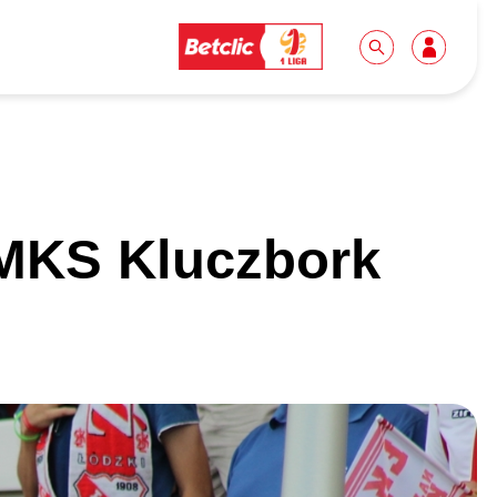
Dla mediów
Kibice
 MKS Kluczbork
Biuro prasowe
Idę pierwszy raz!
Do pobrania
Wycieczki
Akredytacje
Grupy szkolne
Współpraca
Sektor rodzinny
Wolontariat
Patronite