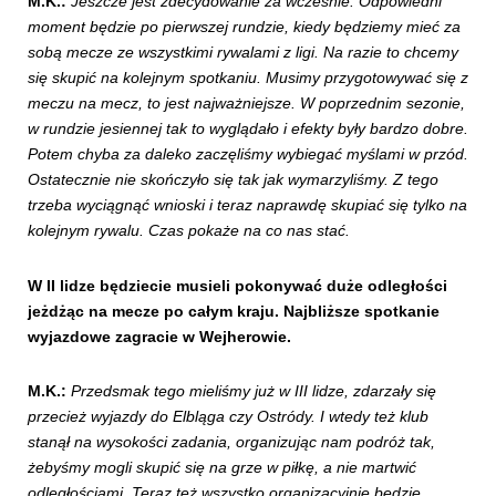
M.K.:
Jeszcze jest zdecydowanie za wcześnie. Odpowiedni
moment będzie po pierwszej rundzie, kiedy będziemy mieć za
sobą mecze ze wszystkimi rywalami z ligi. Na razie to chcemy
się skupić na kolejnym spotkaniu. Musimy przygotowywać się z
meczu na mecz, to jest najważniejsze. W poprzednim sezonie,
w rundzie jesiennej tak to wyglądało i efekty były bardzo dobre.
Potem chyba za daleko zaczęliśmy wybiegać myślami w przód.
Ostatecznie nie skończyło się tak jak wymarzyliśmy. Z tego
trzeba wyciągnąć wnioski i teraz naprawdę skupiać się tylko na
kolejnym rywalu. Czas pokaże na co nas stać.
W II lidze będziecie musieli pokonywać duże odległości
jeżdżąc na mecze po całym kraju. Najbliższe spotkanie
wyjazdowe zagracie w Wejherowie.
M.K.:
Przedsmak tego mieliśmy już w III lidze, zdarzały się
przecież wyjazdy do Elbląga czy Ostródy. I wtedy też klub
stanął na wysokości zadania, organizując nam podróż tak,
żebyśmy mogli skupić się na grze w piłkę, a nie martwić
odległościami. Teraz też wszystko organizacyjnie będzie