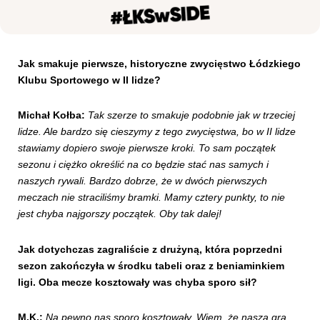
Kibice
Jak smakuje pierwsze, historyczne zwycięstwo Łódzkiego
Klubu Sportowego w II lidze?
Michał Kołba:
Tak szerze to smakuje podobnie jak w trzeciej
lidze. Ale bardzo się cieszymy z tego zwycięstwa, bo w II lidze
stawiamy dopiero swoje pierwsze kroki. To sam początek
sezonu i ciężko określić na co będzie stać nas samych i
naszych rywali. Bardzo dobrze, że w dwóch pierwszych
meczach nie straciliśmy bramki. Mamy cztery punkty, to nie
SKLEP
KUP BILET
jest chyba najgorszy początek. Oby tak dalej!
Jak dotychczas zagraliście z drużyną, która poprzedni
sezon zakończyła w środku tabeli oraz z beniaminkiem
ligi. Oba mecze kosztowały was chyba sporo sił?
M.K.:
Na pewno nas sporo kosztowały. Wiem, że nasza gra