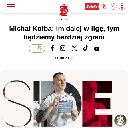
Klub
Szukaj
Klub
Michał Kołba: Im dalej w ligę, tym
będziemy bardziej zgrani
Mecze
06.08.2017
Bilety
Akademia
Biznes
Dla mediów