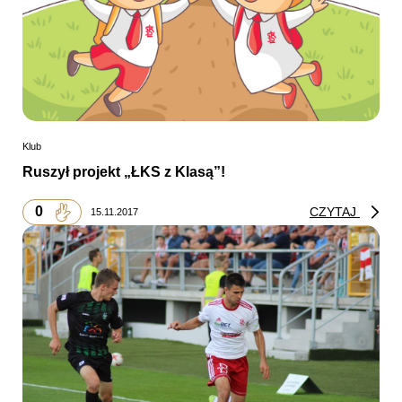
Klub
Ruszył projekt „ŁKS z Klasą”!
0
CZYTAJ
15.11.2017