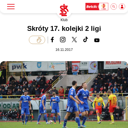
Klub
Szukaj
Klub
Skróty 17. kolejki 2 ligi
Mecze
16.11.2017
Bilety
Akademia
Biznes
Dla mediów