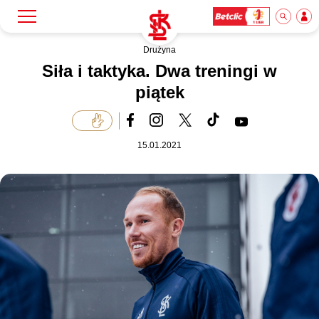
Drużyna
Szukaj
Klub
Siła i taktyka. Dwa treningi w
piątek
Mecze
15.01.2021
Bilety
Akademia
Biznes
Dla mediów