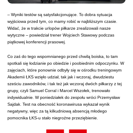
– Wyniki testów są satysfakcjonujące. To dobra sytuacja
wyjściowa przed tym, co mamy robić w najbliższym czasie.
Widać, że w trakcie urlopów piłkarze zrealizowali nasze
wytyczne – powiedział trener Wojciech Stawowy podczas
piątkowej konferencji prasowej.
Co zaś do tego wspomnianego przed chwilą boiska, to tam
spotkali się łodzianie po obiedzie i poobiednim odpoczynku. W
zajęciach, które ponownie odbyły się w ośrodku treningowym
Akademii ŁKS wzięło udział, tak jak i wczoraj, dwudziestu
sześciu zawodników, i tak też jak wczoraj dwóch piłkarzy z tej
grupy, czyli Samuel Corral i Marcel Wszołek, trenowało
indywidualnie. W poniedziałek do zespołu wróci Przemysław
Sajdak. Test na obecność koronawirusa wykazał wynik
negatywny, więc za tą kilkudniową absencją młodego
pomocnika ŁKS-u stało niegroźne przeziębienie.