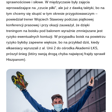
sprawnościowe i siłowe. W międzyczasie były zajęcia
wprowadzające na „czucie piłki”, ale już z dawką taktyki, bo na
tym chcemy się skupić w tym okresie przygotowawczym –
powiedział trener Wojciech Stawowy podczas piątkowej
konferencji prasowej i przy okazji zauważył, że dzięki
treningom na boisku pod balonem wyraźnie zmniejszane jest
ryzyko ewentualnych kontuzji. W przypadku boisk na powietrzu
ryzyko byłoby zapewne większe, bo na przykład dziś, kiedy
ełkaesiacy wyruszali z al. Unii 2 do ośrodka Akademii ŁKS,
prószył śnieg (który swoją drogą chyba najwięcej frajdy sprawił
Hiszpanom).