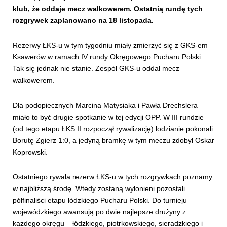
klub, że oddaje mecz walkowerem. Ostatnią rundę tych
rozgrywek zaplanowano na 18 listopada.
Rezerwy ŁKS-u w tym tygodniu miały zmierzyć się z GKS-em
Ksawerów w ramach IV rundy Okręgowego Pucharu Polski.
Tak się jednak nie stanie. Zespół GKS-u oddał mecz
walkowerem.
Dla podopiecznych Marcina Matysiaka i Pawła Drechslera
miało to być drugie spotkanie w tej edycji OPP. W III rundzie
(od tego etapu ŁKS II rozpoczął rywalizację) łodzianie pokonali
Borutę Zgierz 1:0, a jedyną bramkę w tym meczu zdobył Oskar
Koprowski.
Ostatniego rywala rezerw ŁKS-u w tych rozgrywkach poznamy
w najbliższą środę. Wtedy zostaną wyłonieni pozostali
półfinaliści etapu łódzkiego Pucharu Polski. Do turnieju
wojewódzkiego awansują po dwie najlepsze drużyny z
każdego okręgu – łódzkiego, piotrkowskiego, sieradzkiego i