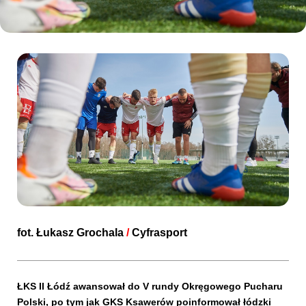
Kibice
SKLEP
KUP BILET
fot.
Łukasz Grochala
/
Cyfrasport
ŁKS II Łódź awansował do V rundy Okręgowego Pucharu
Polski, po tym jak GKS Ksawerów poinformował łódzki