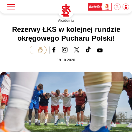
Akademia
Szukaj
Klub
Rezerwy ŁKS w kolejnej rundzie
okręgowego Pucharu Polski!
Mecze
19.10.2020
Bilety
Akademia
Biznes
Dla mediów