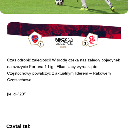
Kibice
Czas odrobić zaległości! W środę czeka nas zaległy pojedynek
na szczycie Fortuna 1 Ligi. Ełkaesiacy wyruszą do
Częstochowy powalczyć z aktualnym liderem – Rakowem
Częstochowa.
SKLEP
KUP BILET
[le id=”20″]
Czytaj też