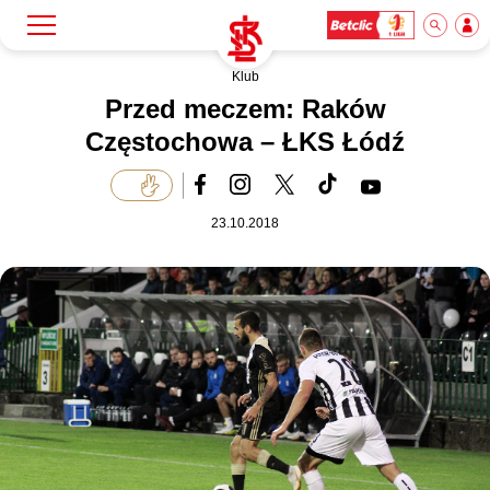
Klub
Szukaj
Klub
Przed meczem: Raków
Częstochowa – ŁKS Łódź
Mecze
23.10.2018
Bilety
Akademia
Biznes
Dla mediów