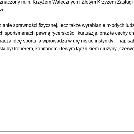
znaczony m.in. Krzyżem Walecznych i Złotym Krzyżem Zasługi pa
zi.
rabianie sprawności fizycznej, lecz także wyrabianie młodych l
 sportsmenach pewną rycerskość i kurtuazję, oraz te cechy ch
pacza ideę sportu, a wprowadza w grę niskie instynkty – napisa
ki był trenerem, kapitanem i lewym łącznikiem drużyny „czerw