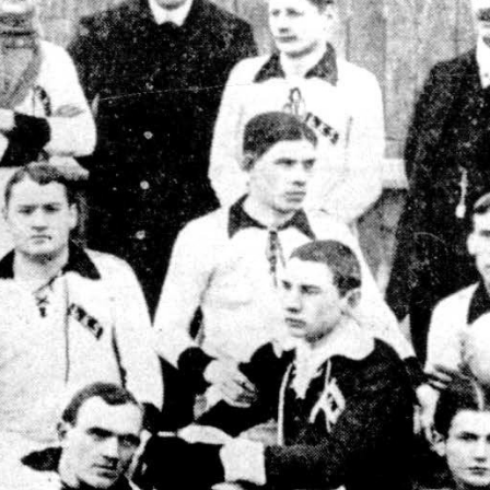
Staże w Akademii ŁKS
Kluby partnerskie
Kontakt
P BILET