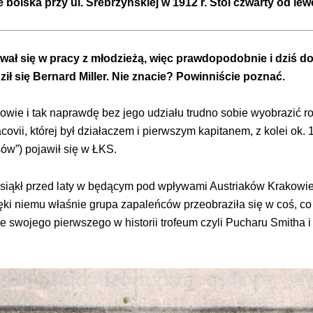
 boiska przy ul. Srebrzyńskiej w 1912 r. Stoi czwarty od lewe
lizował się w pracy z młodzieżą, więc prawdopodobnie i dziś
dził się Bernard Miller. Nie znacie? Powinniście poznać.
kowie i tak naprawdę bez jego udziału trudno sobie wyobrazić 
ovii, której był działaczem i pierwszym kapitanem, z kolei ok
ów”) pojawił się w ŁKS.
esiąkł przed laty w będącym pod wpływami Austriaków Krakowie. 
ięki niemu właśnie grupa zapaleńców przeobraziła się w coś, 
ze swojego pierwszego w historii trofeum czyli Pucharu Smitha