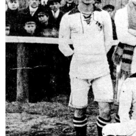
Ochrona dzieci
SKLEP
KU