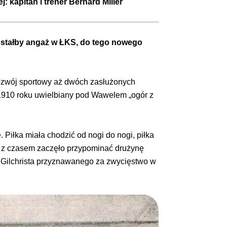
j: kapitan i trener Bernard Miller
 dostałby angaż w ŁKS, do tego nowego
rozwój sportowy aż dwóch zasłużonych
. 1910 roku uwielbiany pod Wawelem „ogór z
Piłka miała chodzić od nogi do nogi, piłka
co z czasem zaczęło przypominać drużynę
 i Gilchrista przyznawanego za zwycięstwo w