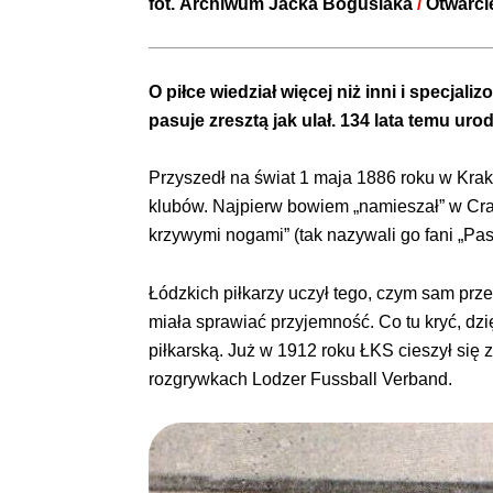
fot.
Archiwum Jacka Bogusiaka
/
Otwarcie
O piłce wiedział więcej niż inni i specja
pasuje zresztą jak ulał. 134 lata temu uro
Przyszedł na świat 1 maja 1886 roku w Kra
klubów. Najpierw bowiem „namieszał” w Crac
krzywymi nogami” (tak nazywali go fani „Pas
Łódzkich piłkarzy uczył tego, czym sam prz
miała sprawiać przyjemność. Co tu kryć, dz
piłkarską. Już w 1912 roku ŁKS cieszył się 
rozgrywkach Lodzer Fussball Verband.