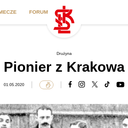
MECZE
FORUM
ilety
Akademia
Biznes
Drużyna
Pionier z Krakowa
ennik
Aktualności
Bilety VIP/Skybox
arnety
Kadra trenerska
Oferta komercyjna
01.05.2020
FAQ
ŁKS II
Ełkaesiacki Klub
Biznesu
unkty sprzedaży
ŁKS III
Przyjaciel ŁKS
Regulaminy
Drużyny Akademii
Urodziny w Skybox
ŁKS Schools