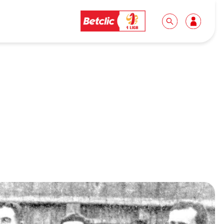
Dla mediów
Kibice
Biuro prasowe
Idę pierwszy raz!
Do pobrania
Wycieczki
Akredytacje
Grupy szkolne
Współpraca
Sektor rodzinny
Wolontariat
Patronite