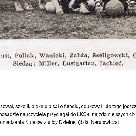
ował, szkolił, pięknie pisał o futbolu, edukował i do tego jeszc
posadzie nauczyciela przyciągał do ŁKS-u najzdolniejszych ch
omadzenia Kupców z ulicy Dzielnej (dziś: Narutowicza).