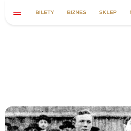
BILETY
BIZNES
SKLEP
Szukaj
Klub
Mecze
B
Informacje ogólne
Kadra
C
Symbole klubu
Aktualności
K
Historia
Terminarz
Kalendarz
Tabela
P
Stadion
Galeria
Sprawozdania
Catering