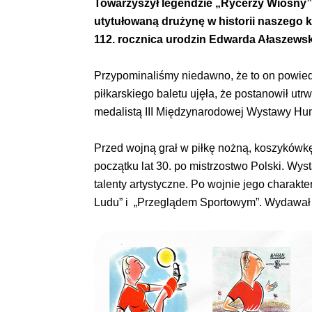
Towarzyszył legendzie „Rycerzy Wiosny” 
utytułowaną drużynę w historii naszego k
112. rocznica urodzin Edwarda Ałaszews
Przypominaliśmy niedawno, że to on powiedział
piłkarskiego baletu ujęła, że postanowił ut
medalistą III Międzynarodowej Wystawy Hu
Przed wojną grał w piłkę nożną, koszykówkę,
początku lat 30. po mistrzostwo Polski. Wys
talenty artystyczne. Po wojnie jego charakt
Ludu” i „Przeglądem Sportowym”. Wydawał a