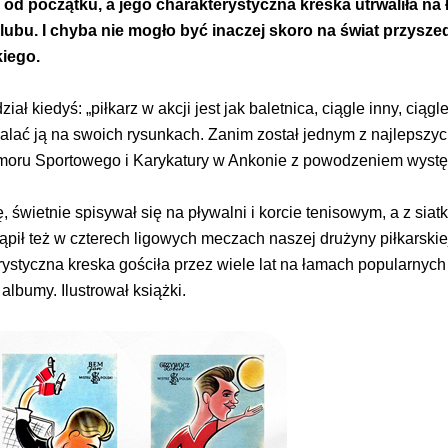
od początku, a jego charakterystyczna kreska utrwaliła na
lubu. I chyba nie mogło być inaczej skoro na świat przysze
kiego.
 kiedyś: „piłkarz w akcji jest jak baletnica, ciągle inny, ciągl
rwalać ją na swoich rysunkach. Zanim został jednym z najlepszy
moru Sportowego i Karykatury w Ankonie z powodzeniem wystę
 świetnie spisywał się na pływalni i korcie tenisowym, a z sia
tąpił też w czterech ligowych meczach naszej drużyny piłkarskie
erystyczna kreska gościła przez wiele lat na łamach popularnyc
lbumy. Ilustrował książki.