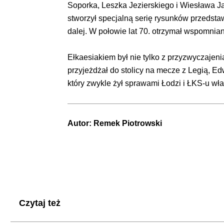
Soporka, Leszka Jezierskiego i Wiesława Jań
stworzył specjalną serię rysunków przedstaw
dalej. W połowie lat 70. otrzymał wspomnia
Ełkaesiakiem był nie tylko z przyzwyczajen
przyjeżdżał do stolicy na mecze z Legią, E
który zwykle żył sprawami Łodzi i ŁKS-u wł
Autor:
Remek Piotrowski
Czytaj też