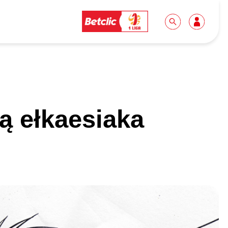
Dla mediów
Kibice
ą ełkaesiaka
Biuro prasowe
Idę pierwszy raz!
Do pobrania
Wycieczki
Akredytacje
Grupy szkolne
Współpraca
Sektor rodzinny
Wolontariat
Patronite