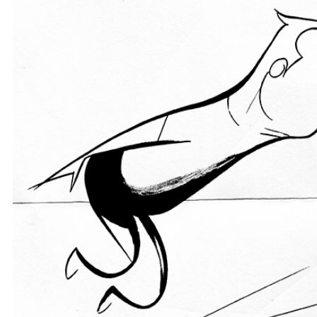
Ochrona dzieci
SKLEP
KU