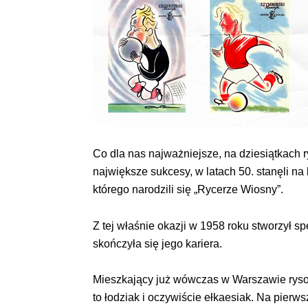
Co dla nas najważniejsze, na dziesiątkach 
największe sukcesy, w latach 50. stanęli n
którego narodzili się „Rycerze Wiosny”.
Z tej właśnie okazji w 1958 roku stworzył s
skończyła się jego kariera.
Mieszkający już wówczas w Warszawie rysow
to łodziak i oczywiście ełkaesiak. Na pierw