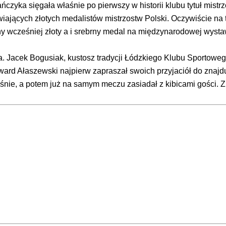
czyka sięgała właśnie po pierwszy w historii klubu tytuł mistrz
iających złotych medalistów mistrzostw Polski. Oczywiście na 
ny wcześniej złoty a i srebrny medal na międzynarodowej wyst
ia. Jacek Bogusiak, kustosz tradycji Łódzkiego Klubu Sportoweg
dward Ałaszewski najpierw zapraszał swoich przyjaciół do znaj
aśnie, a potem już na samym meczu zasiadał z kibicami gości.