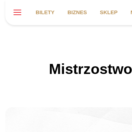
BILETY
BIZNES
SKLEP
Szukaj
Klub
Mecze
B
Mistrzostwo
Informacje ogólne
Kadra
C
Symbole klubu
Aktualności
K
Historia
Terminarz
Kalendarz
Tabela
P
Stadion
Galeria
Sprawozdania
Catering