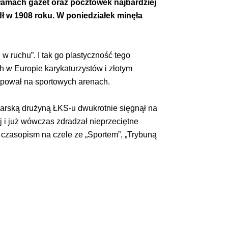
 łamach gazet oraz pocztówek najbardziej
dł w 1908 roku. W poniedziałek minęła
e w ruchu”. I tak go plastyczność tego
ch w Europie karykaturzystów i złotym
pował na sportowych arenach.
tkarską drużyną ŁKS-u dwukrotnie sięgnął na
j i już wówczas zdradzał nieprzeciętne
h czasopism na czele ze „Sportem”, „Trybuną