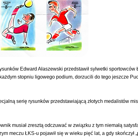
rysunków Edward Ałaszewski przedstawił sylwetki sportowców Ł
a każdym stopniu ligowego podium, dorzucili do tego jeszcze Pu
pecjalną serię rysunków przedstawiającą złotych medalistów mis
nik musiał zresztą odczuwać w związku z tym niemałą satysfakc
szym meczu ŁKS-u pojawił się w wieku pięć lat, a gdy skończył