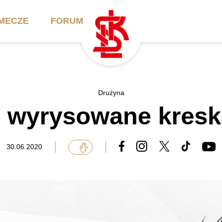
MECZE
FORUM
ilety
Akademia
Biznes
Drużyna
 wyrysowane kresk
ennik
Aktualności
Bilety VIP/Skybox
arnety
Kadra trenerska
Oferta komercyjna
30.06.2020
FAQ
ŁKS II
Ełkaesiacki Klub
Biznesu
unkty sprzedaży
ŁKS III
Przyjaciel ŁKS
Regulaminy
Drużyny Akademii
Urodziny w Skybox
ŁKS Schools