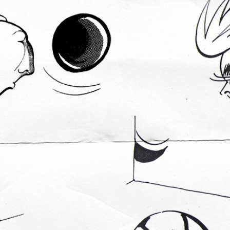
Staże w Akademii ŁKS
Kluby partnerskie
Kontakt
P BILET