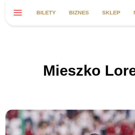
BILETY
BIZNES
SKLEP
Szukaj
Klub
Mecze
B
Mieszko Lor
Informacje ogólne
Kadra
C
Symbole klubu
Aktualności
K
Historia
Terminarz
Kalendarz
Tabela
P
Stadion
Galeria
Sprawozdania
Catering