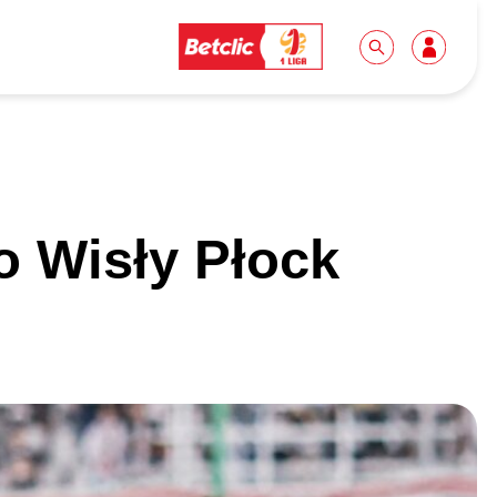
Dla mediów
Kibice
 Wisły Płock
Biuro prasowe
Idę pierwszy raz!
Do pobrania
Wycieczki
Akredytacje
Grupy szkolne
Współpraca
Sektor rodzinny
Wolontariat
Patronite