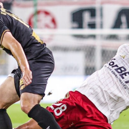
Staże w Akademii ŁKS
Kluby partnerskie
Kontakt
P BILET