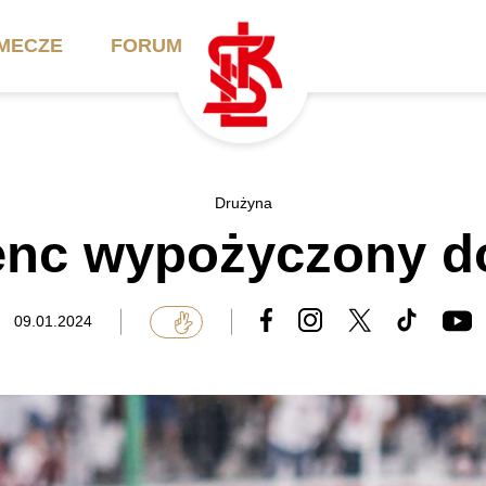
MECZE
FORUM
ilety
Akademia
Biznes
Drużyna
enc wypożyczony do
ennik
Aktualności
Bilety VIP/Skybox
arnety
Kadra trenerska
Oferta komercyjna
09.01.2024
FAQ
ŁKS II
Ełkaesiacki Klub
Biznesu
unkty sprzedaży
ŁKS III
Przyjaciel ŁKS
Regulaminy
Drużyny Akademii
Urodziny w Skybox
ŁKS Schools