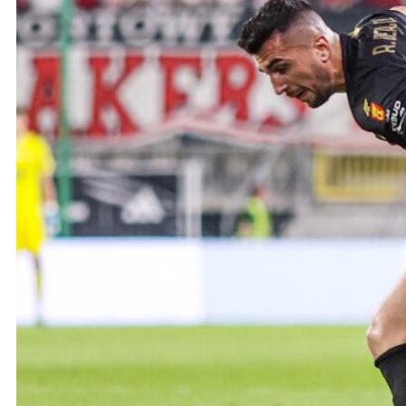
Ochrona dzieci
SKLEP
KU