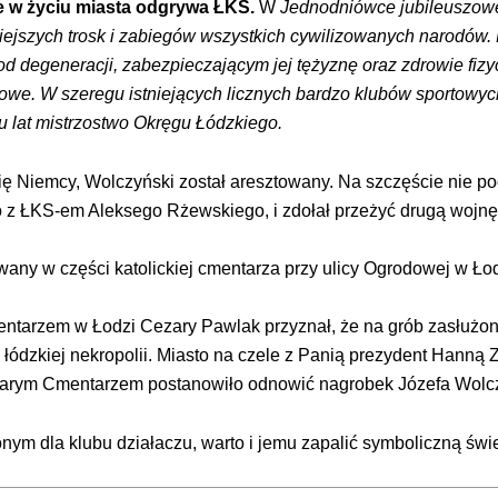
ie w życiu miasta odgrywa ŁKS.
W
Jednodniówce jubileuszow
iejszych trosk i zabiegów wszystkich cywilizowanych narodów. 
 degeneracji, zabezpieczającym jej tężyznę oraz zdrowie fizycz
towe. W szeregu istniejących licznych bardzo klubów sportowyc
u lat mistrzostwo Okręgu Łódzkiego.
się Niemcy, Wolczyński został aresztowany. Na szczęście nie po
go z ŁKS-em Aleksego Rżewskiego, i zdołał przeżyć drugą wojn
wany w części katolickiej cmentarza przy ulicy Ogrodowej w Łodz
tarzem w Łodzi Cezary Pawlak przyznał, że na grób zasłużone
łódzkiej nekropolii. Miasto na czele z Panią prezydent Hanną
rym Cmentarzem postanowiło odnowić nagrobek Józefa Wolc
onym dla klubu działaczu, warto i jemu zapalić symboliczną świ