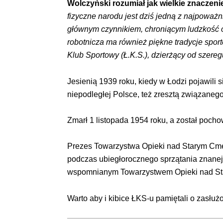
Wolczyński rozumiał jak wielkie znaczen
fizyczne narodu jest dziś jedną z najpoważn
głównym czynnikiem, chroniącym ludzkość od
robotnicza ma również piękne tradycje spor
Klub Sportowy (Ł.K.S.), dzierżący od szereg
Jesienią 1939 roku, kiedy w Łodzi pojawili 
niepodległej Polsce, też zresztą związane
Zmarł 1 listopada 1954 roku, a został pocho
Prezes Towarzystwa Opieki nad Starym Cmen
podczas ubiegłorocznego sprzątania znanej 
wspomnianym Towarzystwem Opieki nad Sta
Warto aby i kibice ŁKS-u pamiętali o zasłuż