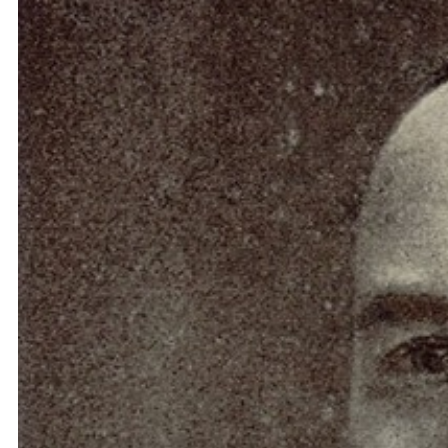
Ochrona dzieci
SKLEP
KU