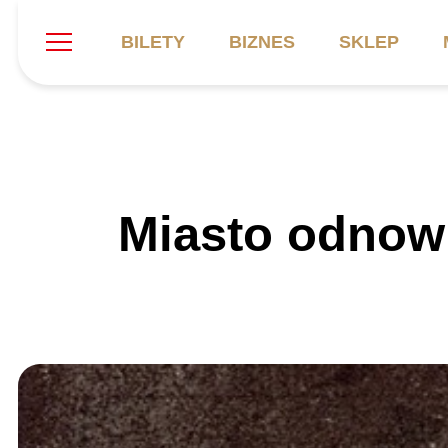
BILETY
BIZNES
SKLEP
Szukaj
Klub
Mecze
B
Miasto odnow
Informacje ogólne
Kadra
C
Symbole klubu
Aktualności
K
Historia
Terminarz
Kalendarz
Tabela
P
Stadion
Galeria
Sprawozdania
Catering