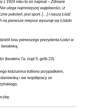
ej
z 1924 roku to on napisał –
Zdrowie
Nie ulega najmniejszej wątpliwości, iż
ne pokoleń, jest sport. […] I nasza Łódź
h na pierwsze miejsce wysunął się Łódzki
dzielił losu pierwszego prezydenta Łodzi w
ę światową.
i (kwatera 7a, rząd 5, grób 23).
go łodzianina trafiono przypadkiem,
 Zdanowską i we współpracy ze
zyńskiego.
eczkę.