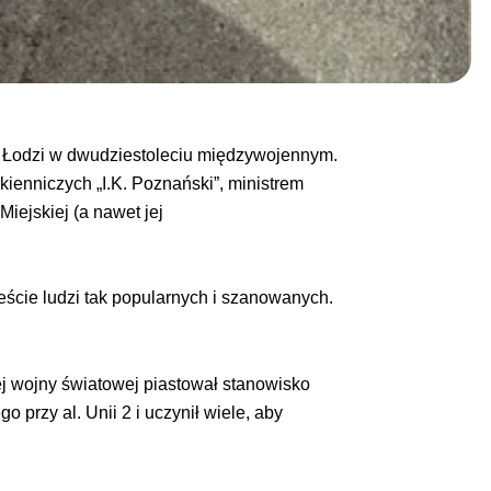
i Łodzi w dwudziestoleciu międzywojennym.
enniczych „I.K. Poznański”, ministrem
iejskiej (a nawet jej
eście ludzi tak popularnych i szanowanych.
j wojny światowej piastował stanowisko
rzy al. Unii 2 i uczynił wiele, aby