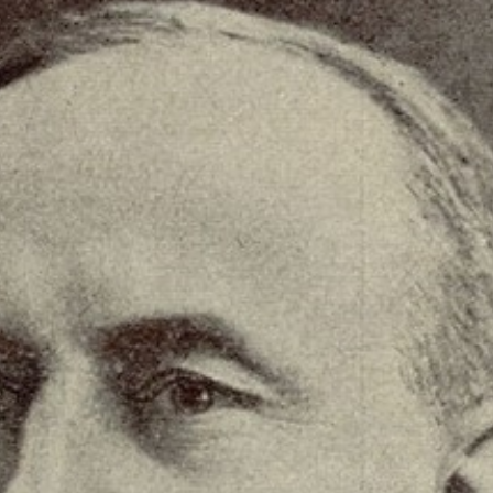
Staże w Akademii ŁKS
Kluby partnerskie
Kontakt
P BILET