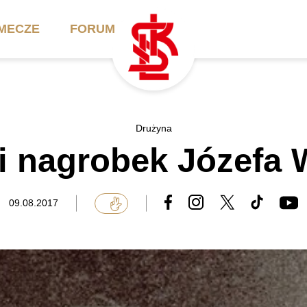
MECZE
FORUM
ilety
Akademia
Biznes
Drużyna
i nagrobek Józefa 
ennik
Aktualności
Bilety VIP/Skybox
arnety
Kadra trenerska
Oferta komercyjna
09.08.2017
FAQ
ŁKS II
Ełkaesiacki Klub
Biznesu
unkty sprzedaży
ŁKS III
Przyjaciel ŁKS
Regulaminy
Drużyny Akademii
Urodziny w Skybox
ŁKS Schools