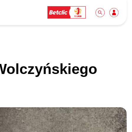
Dla mediów
Kibice
Wolczyńskiego
Biuro prasowe
Idę pierwszy raz!
Do pobrania
Wycieczki
Akredytacje
Grupy szkolne
Współpraca
Sektor rodzinny
Wolontariat
Patronite