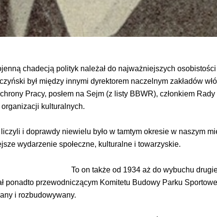
jenną chadecją polityk należał do najważniejszych osobistośc
zyński był między innymi dyrektorem naczelnym zakładów włóki
chrony Pracy, posłem na Sejm (z listy BBWR), członkiem Rady M
rganizacji kulturalnych.
liczyli i doprawdy niewielu było w tamtym okresie w naszym mi
sze wydarzenie społeczne, kulturalne i towarzyskie.
To on także od 1934 aż do wybuchu drugie
ł ponadto przewodniczącym Komitetu Budowy Parku Sportowego p
wany i rozbudowywany.