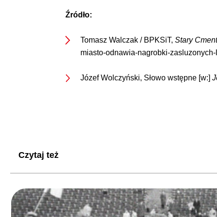
Źródło:
Tomasz Walczak / BPKSiT,
Stary Cment
miasto-odnawia-nagrobki-zasluzonych-lo
Józef Wolczyński, Słowo wstępne [w:]
J
Czytaj też