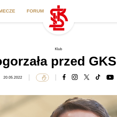
MECZE
FORUM
ilety
Akademia
Biznes
Klub
ogorzała przed GKS
ennik
Aktualności
Bilety VIP/Skybox
arnety
Kadra trenerska
Oferta komercyjna
20.05.2022
FAQ
ŁKS II
Ełkaesiacki Klub
Biznesu
unkty sprzedaży
ŁKS III
Przyjaciel ŁKS
Regulaminy
Drużyny Akademii
Urodziny w Skybox
ŁKS Schools