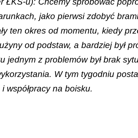
er ŁKS-u): Chcemy spróbować popr
runkach, jako pierwsi zdobyć bram
 ten okres od momentu, kiedy prze
użyny od podstaw, a bardziej był pr
tku jednym z problemów był brak sy
wykorzystania. W tym tygodniu posta
 i współpracy na boisku.