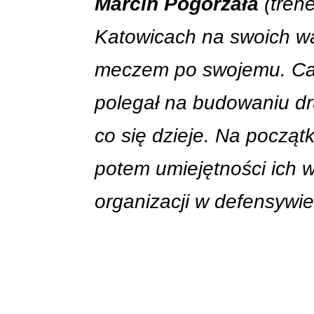
Marcin Pogorzała
(tren
Katowicach na swoich wa
meczem po swojemu. Cały
polegał na budowaniu dr
co się dzieje. Na począ
potem umiejętności ich 
organizacji w defensywie