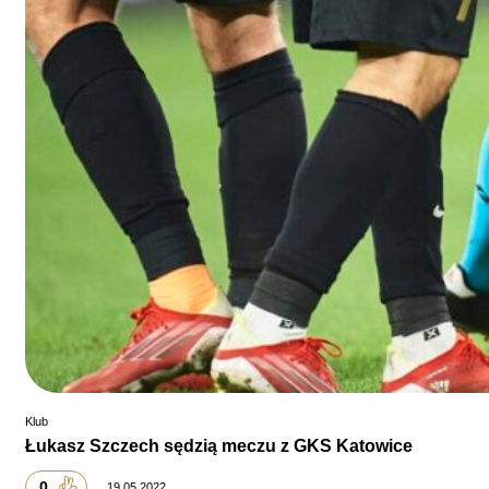
Klub
Łukasz Szczech sędzią meczu z GKS Katowice
0
19.05.2022