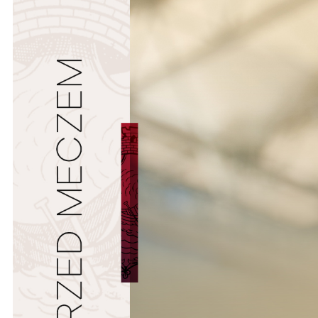
Ochrona dzieci
SKLEP
KU