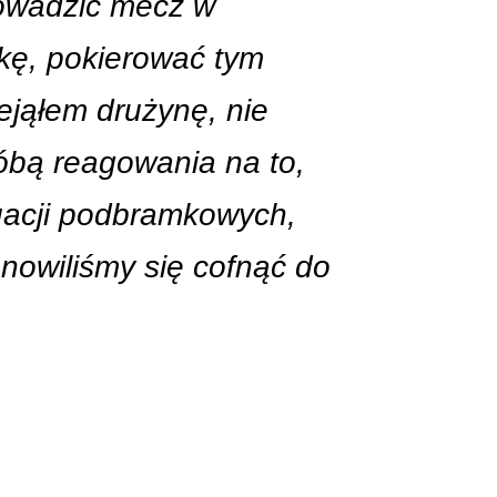
owadzić mecz w
kę, pokierować tym
jąłem drużynę, nie
óbą reagowania na to,
tuacji podbramkowych,
nowiliśmy się cofnąć do