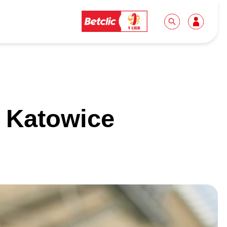
Dla mediów
Kibice
 Katowice
Biuro prasowe
Idę pierwszy raz!
Do pobrania
Wycieczki
Akredytacje
Grupy szkolne
Współpraca
Sektor rodzinny
Wolontariat
Patronite