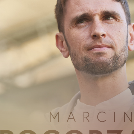
Staże w Akademii ŁKS
Kluby partnerskie
Kontakt
P BILET