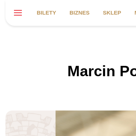
BILETY
BIZNES
SKLEP
Szukaj
Klub
Mecze
B
Marcin P
Informacje ogólne
Kadra
C
Symbole klubu
Aktualności
K
Historia
Terminarz
Kalendarz
Tabela
P
Stadion
Galeria
Sprawozdania
Catering