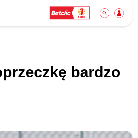
Dla mediów
Kibice
oprzeczkę bardzo
Biuro prasowe
Idę pierwszy raz!
Do pobrania
Wycieczki
Akredytacje
Grupy szkolne
Współpraca
Sektor rodzinny
Wolontariat
Patronite