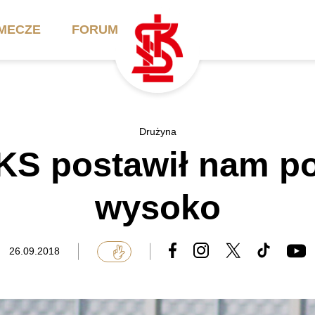
MECZE
FORUM
ilety
Akademia
Biznes
Drużyna
ŁKS postawił nam p
ennik
Aktualności
Bilety VIP/Skybox
arnety
Kadra trenerska
Oferta komercyjna
wysoko
FAQ
ŁKS II
Ełkaesiacki Klub
Biznesu
unkty sprzedaży
ŁKS III
26.09.2018
Przyjaciel ŁKS
Regulaminy
Drużyny Akademii
Urodziny w Skybox
ŁKS Schools