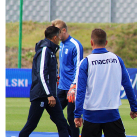
Ochrona dzieci
SKLEP
KU