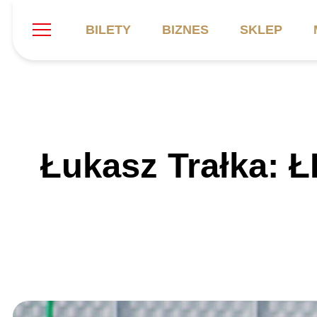
BILETY
BIZNES
SKLEP
Szukaj
Klub
Mecze
B
Łukasz Trałka: 
Informacje ogólne
Kadra
C
Symbole klubu
Aktualności
K
Historia
Terminarz
Kalendarz
Tabela
P
Stadion
Galeria
Sprawozdania
Catering