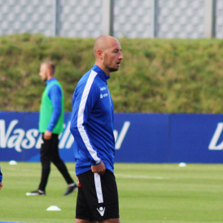
Staże w Akademii ŁKS
Kluby partnerskie
Kontakt
P BILET