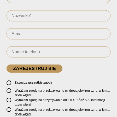
Zaznacz wszystkie zgody
Wyrażam zgodę na przekazywanie mi drogą elektroniczną, w tym
pocztą e-mail, oficjalnego newslettera oraz informacji o zniżkach,
czytaj więcej
promocjach, nowościach, biletach, karnetach, ofercie sklepu U2
Wyrażam zgodę na otrzymywanie od Ł.K.S. Łódź S.A. informacji
Store oraz serwisu bilety.lkslodz.pl i innych produktach oraz
marketingowych dotyczących działalności spółki, ofert, wydarzeń i
czytaj więcej
usługach oferowanych przez Ł.K.S. Łódź S.A.
produktów za pośrednictwem wiadomości SMS oraz połączeń
Wyrażam zgodę na przekazywanie mi drogą elektroniczną, w tym
telefonicznych.
pocztą e-mail, informacji handlowych i marketingowych o
czytaj więcej