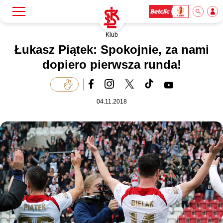
Klub
Szukaj
Klub
Łukasz Piątek: Spokojnie, za nami
dopiero pierwsza runda!
Mecze
04.11.2018
Bilety
Akademia
Biznes
Dla mediów