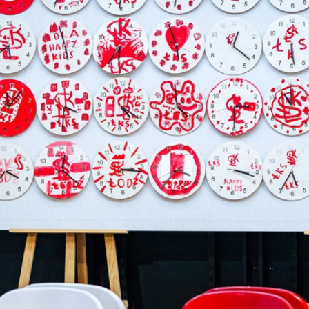
Staże w Akademii ŁKS
Kluby partnerskie
Kontakt
P BILET