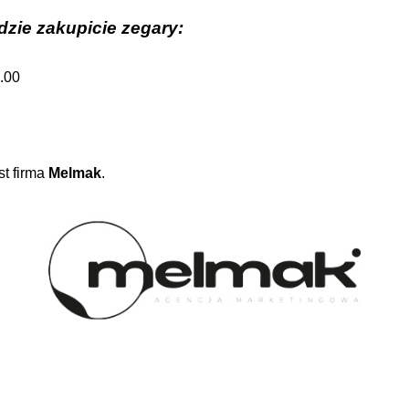
dzie zakupicie zegary:
9.00
st firma
Melmak
.