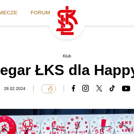
MECZE
FORUM
ilety
Akademia
Biznes
Klub
egar ŁKS dla Happ
ennik
Aktualności
Bilety VIP/Skybox
arnety
Kadra trenerska
Oferta komercyjna
28.02.2024
FAQ
ŁKS II
Ełkaesiacki Klub
Biznesu
unkty sprzedaży
ŁKS III
Przyjaciel ŁKS
Regulaminy
Drużyny Akademii
Urodziny w Skybox
ŁKS Schools