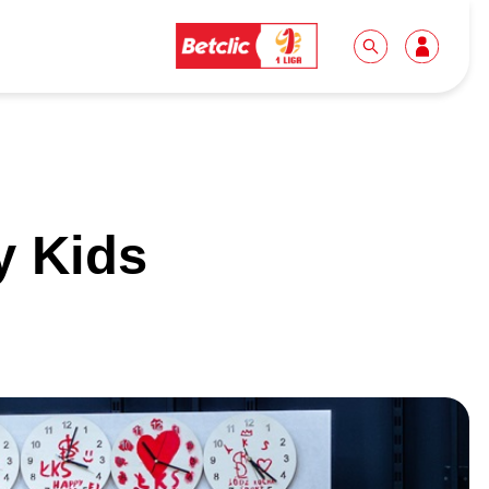
Dla mediów
Kibice
y Kids
Biuro prasowe
Idę pierwszy raz!
Do pobrania
Wycieczki
Akredytacje
Grupy szkolne
Współpraca
Sektor rodzinny
Wolontariat
Patronite