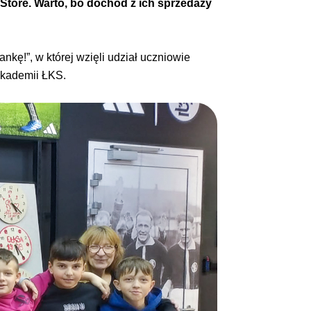
Store. Warto, bo dochód z ich sprzedaży
kę!”, w której wzięli udział uczniowie
Akademii ŁKS.