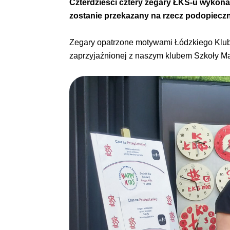
Czterdzieści cztery zegary ŁKS-u wykona
zostanie przekazany na rzecz podopieczn
Zegary opatrzone motywami Łódzkiego Klubu 
zaprzyjaźnionej z naszym klubem Szkoły Ma