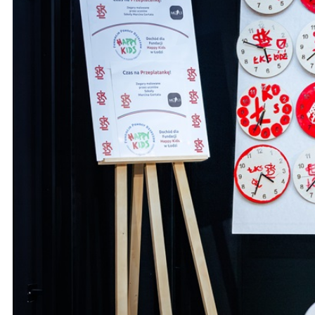
Ochrona dzieci
SKLEP
KU