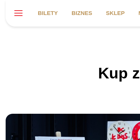
BILETY
BIZNES
SKLEP
Szukaj
Klub
Mecze
B
Kup z
Informacje ogólne
Kadra
C
Symbole klubu
Aktualności
K
Historia
Terminarz
Kalendarz
Tabela
P
Stadion
Galeria
Sprawozdania
Catering