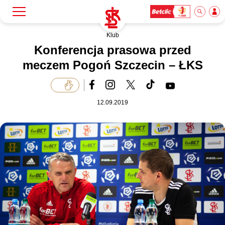
Klub
Szukaj
Klub
Konferencja prasowa przed
meczem Pogoń Szczecin – ŁKS
Mecze
12.09.2019
Bilety
Akademia
Biznes
Dla mediów