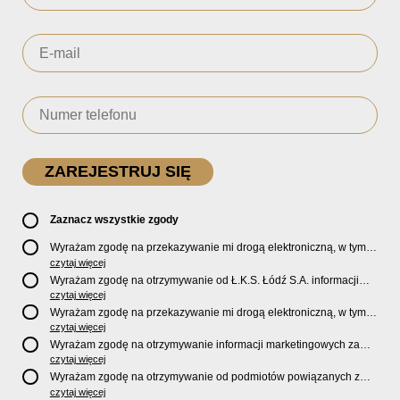
Zaznacz wszystkie zgody
Wyrażam zgodę na przekazywanie mi drogą elektroniczną, w tym
pocztą e-mail, oficjalnego newslettera oraz informacji o zniżkach,
czytaj więcej
promocjach, nowościach, biletach, karnetach, ofercie sklepu U2
Wyrażam zgodę na otrzymywanie od Ł.K.S. Łódź S.A. informacji
Store oraz serwisu bilety.lkslodz.pl i innych produktach oraz
marketingowych dotyczących działalności spółki, ofert, wydarzeń i
czytaj więcej
usługach oferowanych przez Ł.K.S. Łódź S.A.
produktów za pośrednictwem wiadomości SMS oraz połączeń
Wyrażam zgodę na przekazywanie mi drogą elektroniczną, w tym
telefonicznych.
pocztą e-mail, informacji handlowych i marketingowych o
czytaj więcej
produktach, usługach i działalności
Sponsorów i Partnerów
Ł.K.S.
Wyrażam zgodę na otrzymywanie informacji marketingowych za
Łódź S.A.
pośrednictwem wiadomości SMS oraz połączeń telefonicznych
czytaj więcej
od
Sponsorów i Partnerów
Ł.K.S. Łódź S.A.
Wyrażam zgodę na otrzymywanie od podmiotów powiązanych z
Ł.K.S. Łódź S.A., tj. Fundacji ŁKS oraz Sport Catering sp. z
czytaj więcej