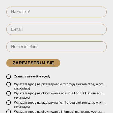
Zaznacz wszystkie zgody
Wyrażam zgodę na przekazywanie mi drogą elektroniczną, w tym
pocztą e-mail, oficjalnego newslettera oraz informacji o zniżkach,
czytaj więcej
promocjach, nowościach, biletach, karnetach, ofercie sklepu U2
Wyrażam zgodę na otrzymywanie od Ł.K.S. Łódź S.A. informacji
Store oraz serwisu bilety.lkslodz.pl i innych produktach oraz
marketingowych dotyczących działalności spółki, ofert, wydarzeń i
czytaj więcej
usługach oferowanych przez Ł.K.S. Łódź S.A.
produktów za pośrednictwem wiadomości SMS oraz połączeń
Wyrażam zgodę na przekazywanie mi drogą elektroniczną, w tym
telefonicznych.
pocztą e-mail, informacji handlowych i marketingowych o
czytaj więcej
produktach, usługach i działalności
Sponsorów i Partnerów
Ł.K.S.
Wyrażam zgodę na otrzymywanie informacji marketingowych za