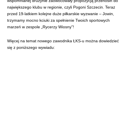
wspomnianej drużynie zaowocowały propozycją przenosin do
największego klubu w regionie, czyli Pogoni Szczecin. Teraz
przed 19-latkiem kolejne duże piłkarskie wyzwanie – Jowin,
trzymamy mocno kciuki za spełnienie Twoich sportowych
marzeń w zespole „Rycerzy Wiosny”!
Więcej na temat nowego zawodnika ŁKS-u można dowiedzieć
się z poniższego wywiadu: