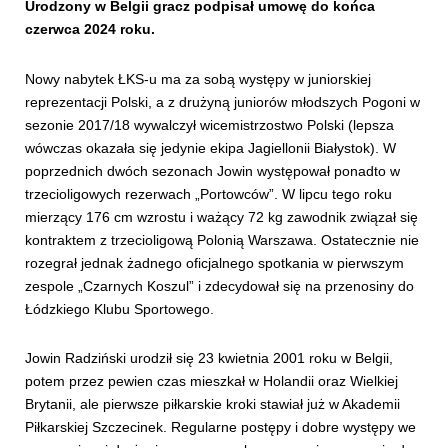
Urodzony w Belgii gracz podpisał umowę do końca
czerwca 2024 roku.
Nowy nabytek ŁKS-u ma za sobą występy w juniorskiej
reprezentacji Polski, a z drużyną juniorów młodszych Pogoni w
sezonie 2017/18 wywalczył wicemistrzostwo Polski (lepsza
wówczas okazała się jedynie ekipa Jagiellonii Białystok). W
poprzednich dwóch sezonach Jowin występował ponadto w
trzecioligowych rezerwach „Portowców”. W lipcu tego roku
mierzący 176 cm wzrostu i ważący 72 kg zawodnik związał się
kontraktem z trzecioligową Polonią Warszawa. Ostatecznie nie
rozegrał jednak żadnego oficjalnego spotkania w pierwszym
zespole „Czarnych Koszul” i zdecydował się na przenosiny do
Łódzkiego Klubu Sportowego.
Jowin Radziński urodził się 23 kwietnia 2001 roku w Belgii,
potem przez pewien czas mieszkał w Holandii oraz Wielkiej
Brytanii, ale pierwsze piłkarskie kroki stawiał już w Akademii
Piłkarskiej Szczecinek. Regularne postępy i dobre występy we