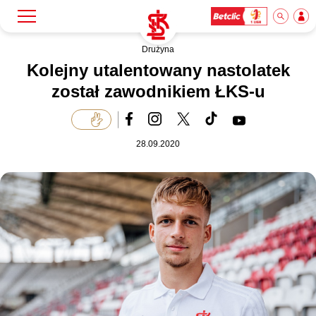
Drużyna
Szukaj
Klub
Kolejny utalentowany nastolatek
został zawodnikiem ŁKS-u
Mecze
28.09.2020
Bilety
Akademia
Biznes
Dla mediów