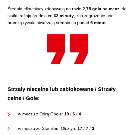
Średnio ełkaesiacy zdobywają na razie
2,75 gola na mecz
, do
siatki trafiają średnio co
32 minuty
, zaś zagrożenie pod
bramką rywala stwarzają średnio co ponad
6 minut
.
Strzały niecelne lub zablokowane / Strzały
celne / Gole:
w meczu z Odrą Opole:
19
/
6
/
4
w meczu ze Stomilem Olsztyn:
17
/
7
/
3