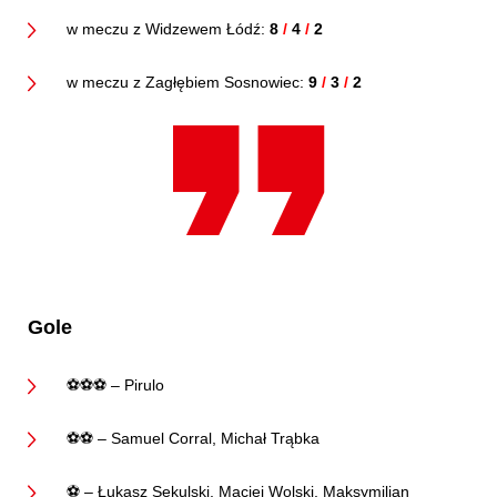
w meczu z Widzewem Łódź:
8
/
4
/
2
w meczu z Zagłębiem Sosnowiec:
9
/
3
/
2
Gole
⚽⚽⚽ – Pirulo
⚽⚽ – Samuel Corral, Michał Trąbka
⚽ – Łukasz Sekulski, Maciej Wolski, Maksymilian