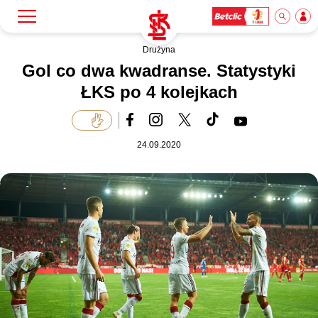
Drużyna
Szukaj
Klub
Gol co dwa kwadranse. Statystyki
ŁKS po 4 kolejkach
Mecze
24.09.2020
Bilety
Akademia
Biznes
Dla mediów