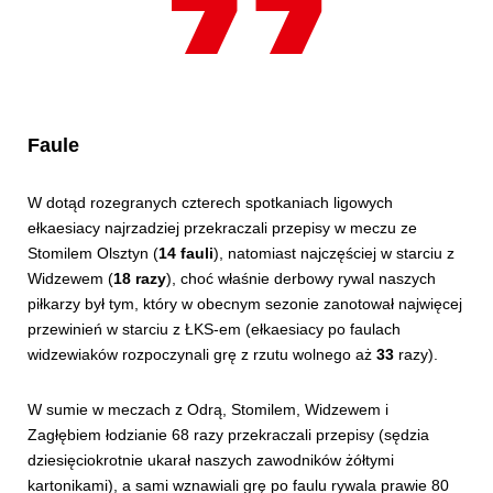
Faule
W dotąd rozegranych czterech spotkaniach ligowych
ełkaesiacy najrzadziej przekraczali przepisy w meczu ze
Stomilem Olsztyn (
14 fauli
), natomiast najczęściej w starciu z
Widzewem (
18 razy
), choć właśnie derbowy rywal naszych
piłkarzy był tym, który w obecnym sezonie zanotował najwięcej
przewinień w starciu z ŁKS-em (ełkaesiacy po faulach
widzewiaków rozpoczynali grę z rzutu wolnego aż
33
razy).
W sumie w meczach z Odrą, Stomilem, Widzewem i
Zagłębiem łodzianie 68 razy przekraczali przepisy (sędzia
dziesięciokrotnie ukarał naszych zawodników żółtymi
kartonikami), a sami wznawiali grę po faulu rywala prawie 80