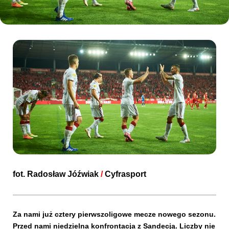
Kibice
SKLEP
KUP BILET
fot.
Radosław Jóźwiak
/
Cyfrasport
Za nami już cztery pierwszoligowe mecze nowego sezonu.
Przed nami niedzielna konfrontacja z Sandecją. Liczby nie