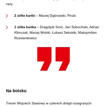
razy.
2 żółte kartki
– Maciej Dąbrowski, Pirulo
1 żółta kartka
– Dragoljub Srnić, Jan Sobociński, Adrian
Klimczak, Maciej Wolski, Łukasz Sekulski, Maksymilian
Rozwandowicz
Na boisku
Trener Wojciech Stawowy w czterech dotąd rozegranych