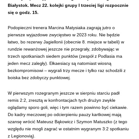
Białystok. Mecz 22. kolejki grupy I trzeciej ligi rozpocznie
się o godz. 15.
Podopieczni trenera Marcina Matysiaka zagrają jutro o
pierwsze wyjazdowe zwycięstwo w 2023 roku. Nie będzie
łatwo, bo rezerwy Jagiellonii (obecnie 8. miejsce w tabeli) w
rundzie rewanżowej jeszcze nie przegrały, zdobywając w
trzech spotkaniach siedem punktów (zespół z Podlasia ma
jeden mecz zaległy). Ełkaesiacy są natomiast wiosną
bezkompromisowi – wygrali trzy mecze i tylko raz schodzili z
boiska bez zdobyczy punktowej.
W pierwszym rozegranym jeszcze w sierpniu starciu padł
remis 2:2, zresztą w konfrontacjach tych drużyn zwykle
oglądamy sporo goli, więc i tym razem powinno być ciekawie.
Do kadry meczowej po odcierpieniu pauzy kartkowej mają
szansę wrócić Mateusz Bąkowicz i Szymon Matuszko (z tego
względu nie mogli zagrać w ostatnim wygranym 3:2 spotkaniu
z Legionovią).