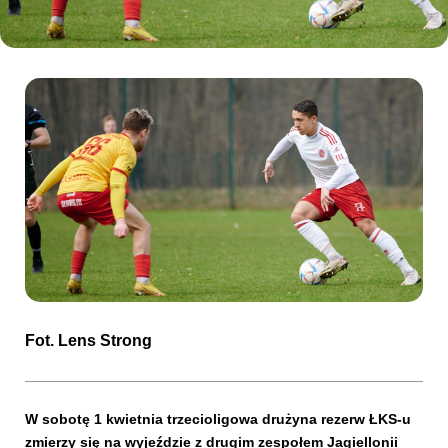
Kibice
SKLEP
KUP BILET
Fot. Lens Strong
W sobotę 1 kwietnia trzecioligowa drużyna rezerw ŁKS-u
zmierzy się na wyjeździe z drugim zespołem Jagiellonii