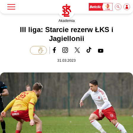
Akademia
Szukaj
Klub
III liga: Starcie rezerw ŁKS i
Jagiellonii
Mecze
31.03.2023
Bilety
Akademia
Biznes
Dla mediów