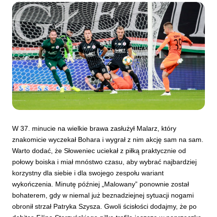
W 37. minucie na wielkie brawa zasłużył Malarz, który
znakomicie wyczekał Bohara i wygrał z nim akcję sam na sam.
Warto dodać, że Słoweniec uciekał z piłką praktycznie od
połowy boiska i miał mnóstwo czasu, aby wybrać najbardziej
korzystny dla siebie i dla swojego zespołu wariant
wykończenia. Minutę później „Malowany” ponownie został
bohaterem, gdy w niemal już beznadziejnej sytuacji nogami
obronił strzał Patryka Szysza. Gwoli ścisłości dodajmy, że po