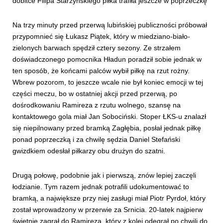
dobitce Filipa Starzyńskiego piłka trafiła jeszcze w poprzeczkę
Na trzy minuty przed przerwą lubińskiej publiczności próbował
przypomnieć się Łukasz Piątek, który w miedziano-biało-
zielonych barwach spędził cztery sezony. Ze strzałem
doświadczonego pomocnika Hładun poradził sobie jednak w
ten sposób, że końcami palców wybił piłkę na rzut rożny.
Wbrew pozorom, to jeszcze wcale nie był koniec emocji w tej
części meczu, bo w ostatniej akcji przed przerwą, po
dośrodkowaniu Ramireza z rzutu wolnego, szansę na
kontaktowego gola miał Jan Sobociński. Stoper ŁKS-u znalazł
się niepilnowany przed bramką Zagłębia, posłał jednak piłkę
ponad poprzeczką i za chwilę sędzia Daniel Stefański
gwizdkiem odesłał piłkarzy obu drużyn do szatni.
Drugą połowę, podobnie jak i pierwszą, znów lepiej zaczęli
łodzianie. Tym razem jednak potrafili udokumentować to
bramką, a największe przy niej zasługi miał Piotr Pyrdoł, który
został wprowadzony w przerwie za Srnicia. 20-latek najpierw
świetnie zagrał do Ramireza, który z kolei odegrał po chwili do