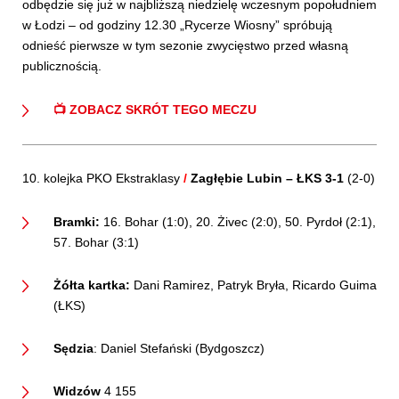
odbędzie się już w najbliższą niedzielę wczesnym popołudniem
w Łodzi – od godziny 12.30 „Rycerze Wiosny” spróbują
odnieść pierwsze w tym sezonie zwycięstwo przed własną
publicznością.
📺 ZOBACZ SKRÓT TEGO MECZU
10. kolejka PKO Ekstraklasy
/
Zagłębie Lubin – ŁKS 3-1
(2-0)
Bramki:
16. Bohar (1:0), 20. Żivec (2:0), 50. Pyrdoł (2:1),
57. Bohar (3:1)
Żółta kartka:
Dani Ramirez, Patryk Bryła, Ricardo Guima
(ŁKS)
Sędzia
: Daniel Stefański (Bydgoszcz)
Widzów
4 155