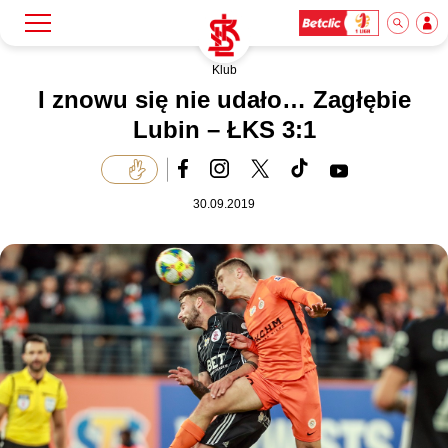
Klub
Szukaj
Klub
I znowu się nie udało… Zagłębie
Lubin – ŁKS 3:1
Mecze
30.09.2019
Bilety
Akademia
Biznes
Dla mediów