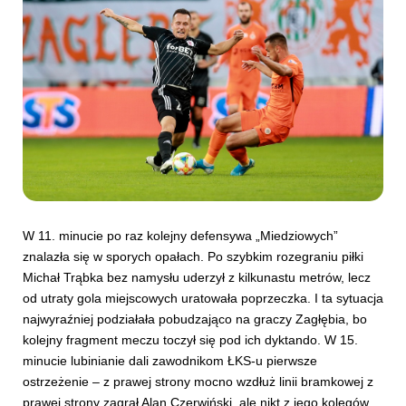
W 11. minucie po raz kolejny defensywa „Miedziowych”
znalazła się w sporych opałach. Po szybkim rozegraniu piłki
Michał Trąbka bez namysłu uderzył z kilkunastu metrów, lecz
od utraty gola miejscowych uratowała poprzeczka. I ta sytuacja
najwyraźniej podziałała pobudzająco na graczy Zagłębia, bo
kolejny fragment meczu toczył się pod ich dyktando. W 15.
minucie lubinianie dali zawodnikom ŁKS-u pierwsze
ostrzeżenie – z prawej strony mocno wzdłuż linii bramkowej z
prawej strony zagrał Alan Czerwiński, ale nikt z jego kolegów