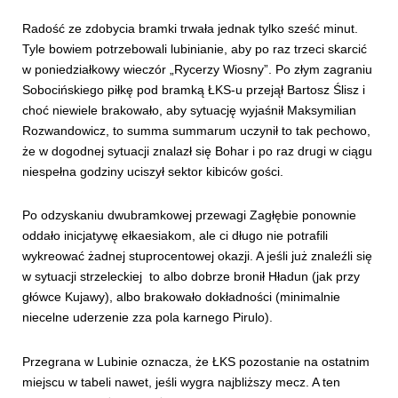
Radość ze zdobycia bramki trwała jednak tylko sześć minut.
Tyle bowiem potrzebowali lubinianie, aby po raz trzeci skarcić
w poniedziałkowy wieczór „Rycerzy Wiosny”. Po złym zagraniu
Sobocińskiego piłkę pod bramką ŁKS-u przejął Bartosz Ślisz i
choć niewiele brakowało, aby sytuację wyjaśnił Maksymilian
Rozwandowicz, to summa summarum uczynił to tak pechowo,
że w dogodnej sytuacji znalazł się Bohar i po raz drugi w ciągu
niespełna godziny uciszył sektor kibiców gości.
Po odzyskaniu dwubramkowej przewagi Zagłębie ponownie
oddało inicjatywę ełkaesiakom, ale ci długo nie potrafili
wykreować żadnej stuprocentowej okazji. A jeśli już znaleźli się
w sytuacji strzeleckiej to albo dobrze bronił Hładun (jak przy
główce Kujawy), albo brakowało dokładności (minimalnie
niecelne uderzenie zza pola karnego Pirulo).
Przegrana w Lubinie oznacza, że ŁKS pozostanie na ostatnim
miejscu w tabeli nawet, jeśli wygra najbliższy mecz. A ten