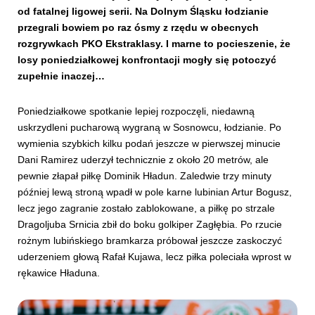
od fatalnej ligowej serii. Na Dolnym Śląsku łodzianie
przegrali bowiem po raz ósmy z rzędu w obecnych
rozgrywkach PKO Ekstraklasy. I marne to pocieszenie, że
losy poniedziałkowej konfrontacji mogły się potoczyć
zupełnie inaczej…
Poniedziałkowe spotkanie lepiej rozpoczęli, niedawną
uskrzydleni pucharową wygraną w Sosnowcu, łodzianie. Po
wymienia szybkich kilku podań jeszcze w pierwszej minucie
Dani Ramirez uderzył technicznie z około 20 metrów, ale
pewnie złapał piłkę Dominik Hładun. Zaledwie trzy minuty
później lewą stroną wpadł w pole karne lubinian Artur Bogusz,
lecz jego zagranie zostało zablokowane, a piłkę po strzale
Dragoljuba Srnicia zbił do boku golkiper Zagłębia. Po rzucie
rożnym lubińskiego bramkarza próbował jeszcze zaskoczyć
uderzeniem głową Rafał Kujawa, lecz piłka poleciała wprost w
rękawice Hładuna.