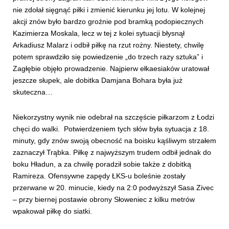
nie zdołał sięgnąć piłki i zmienić kierunku jej lotu. W kolejnej
akcji znów było bardzo groźnie pod bramką podopiecznych
Kazimierza Moskala, lecz w tej z kolei sytuacji błysnął
Arkadiusz Malarz i odbił piłkę na rzut rożny. Niestety, chwilę
potem sprawdziło się powiedzenie „do trzech razy sztuka” i
Zagłębie objęło prowadzenie. Najpierw ełkaesiaków uratował
jeszcze słupek, ale dobitka Damjana Bohara była już
skuteczna…
Niekorzystny wynik nie odebrał na szczęście piłkarzom z Łodzi
chęci do walki. Potwierdzeniem tych słów była sytuacja z 18.
minuty, gdy znów swoją obecność na boisku kąśliwym strzałem
zaznaczył Trąbka. Piłkę z najwyższym trudem odbił jednak do
boku Hładun, a za chwilę poradził sobie także z dobitką
Ramireza. Ofensywne zapędy ŁKS-u boleśnie zostały
przerwane w 20. minucie, kiedy na 2:0 podwyższył Sasa Zivec
– przy biernej postawie obrony Słoweniec z kilku metrów
wpakował piłkę do siatki.