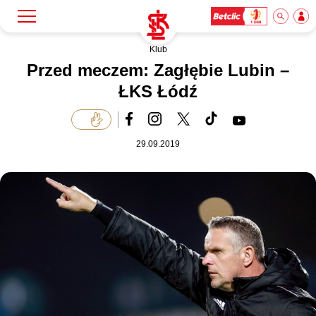
Klub
Szukaj
Klub
Przed meczem: Zagłębie Lubin –
ŁKS Łódź
Mecze
29.09.2019
Bilety
Akademia
Biznes
Dla mediów