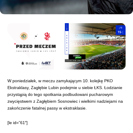
Kibice
W poniedziałek, w meczu zamykającym 10. kolejkę PKO
SKLEP
KUP BILET
Ekstraklasy, Zagłębie Lubin podejmie u siebie ŁKS. Łodzianie
przystąpią do tego spotkania podbudowani pucharowym
zwycięstwem z Zagłębiem Sosnowiec i wielkimi nadziejami na
zakończenie fatalnej passy w ekstraklasie.
[le id=”61″]