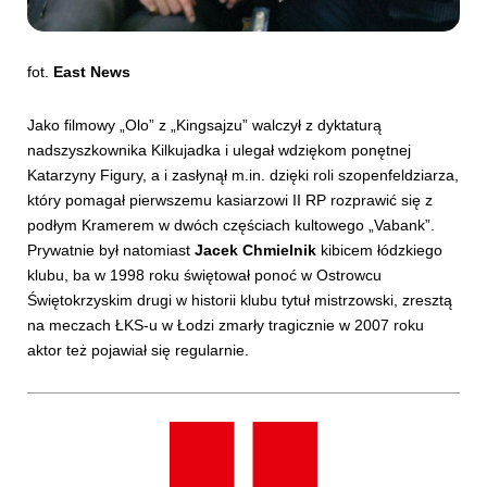
fot.
East News
Jako filmowy „Olo” z „Kingsajzu” walczył z dyktaturą
nadszyszkownika Kilkujadka i ulegał wdziękom ponętnej
Katarzyny Figury, a i zasłynął m.in. dzięki roli szopenfeldziarza,
który pomagał pierwszemu kasiarzowi II RP rozprawić się z
podłym Kramerem w dwóch częściach kultowego „Vabank”.
Prywatnie był natomiast
Jacek Chmielnik
kibicem łódzkiego
klubu, ba w 1998 roku świętował ponoć w Ostrowcu
Świętokrzyskim drugi w historii klubu tytuł mistrzowski, zresztą
na meczach ŁKS-u w Łodzi zmarły tragicznie w 2007 roku
aktor też pojawiał się regularnie.