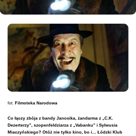
Kibice
SKLEP
KUP BILET
fot.
Filmoteka Narodowa
Co łączy zbója z bandy Janosika, żandarma z „C.K.
Dezerterzy”, szopenfeldziarza z „Vabanku” i Sylwusia
Miaczyńskiego? Otóż nie tylko kino, bo i… Łódzki Klub