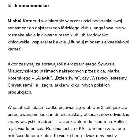
fot.
kinonahranici.cz
Michał Koterski
wielokrotnie w przeszłości podkreślał swój
sentyment do najstarszego łódzkiego klubu, angażował się w
rozmaite akcje inicjowane przez klub lub środowisko
kibicowskie, wspierał też akcję „Ufunduj młodemu ełkaesiakowi
karnet”.
Aktor zasłynął za sprawą roli nierozgarniętego Sylwusia
Miauczyńskiego w filmach nakręconych przez ojca, Marka
Koterskiego – „Ajlawiu”, „Dzień świra”, czy „Wszyscy jesteśmy
Chrystusami”, a i zagrał także w kilku innych polskich
produkcjach.
W ostatnich latach rzadko pojawiał się w al. Unii 2, ale jeszcze
przed awansem łodzian do ekstraklasy obiecał znów odwiedzić
znany wszystkim adres. – Uczęszczałem do liceum na Retkini,
a jak wiadomo cała Retkinia jest za ŁKS. Tam mnie zarażono
miłością do tego klubu. To wielka firma, dwukrotny mistrz