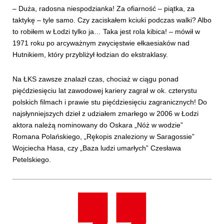
– Duża, radosna niespodzianka! Za ofiarność – piątka, za
taktykę – tyle samo. Czy zaciskałem kciuki podczas walki? Albo
to robiłem w Łodzi tylko ja… Taka jest rola kibica! – mówił w
1971 roku po arcyważnym zwycięstwie ełkaesiaków nad
Hutnikiem, który przybliżył łodzian do ekstraklasy.
Na ŁKS zawsze znalazł czas, chociaż w ciągu ponad
pięćdziesięciu lat zawodowej kariery zagrał w ok. czterystu
polskich filmach i prawie stu pięćdziesięciu zagranicznych! Do
najsłynniejszych dzieł z udziałem zmarłego w 2006 w Łodzi
aktora należą nominowany do Oskara „Nóż w wodzie”
Romana Polańskiego, „Rękopis znaleziony w Saragossie”
Wojciecha Hasa, czy „Baza ludzi umarłych” Czesława
Petelskiego.