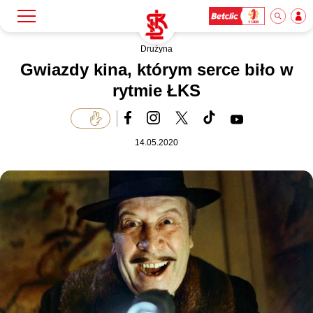
Drużyna
Szukaj
Klub
Gwiazdy kina, którym serce biło w
rytmie ŁKS
Mecze
14.05.2020
Bilety
Akademia
Biznes
Dla mediów