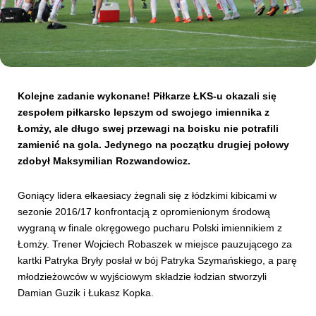
Kibice
Kolejne zadanie wykonane! Piłkarze ŁKS-u okazali się
zespołem piłkarsko lepszym od swojego imiennika z
Łomży, ale długo swej przewagi na boisku nie potrafili
zamienić na gola. Jedynego na początku drugiej połowy
zdobył Maksymilian Rozwandowicz.
Goniący lidera ełkaesiacy żegnali się z łódzkimi kibicami w
SKLEP
KUP BILET
sezonie 2016/17 konfrontacją z opromienionym środową
wygraną w finale okręgowego pucharu Polski imiennikiem z
Łomży. Trener Wojciech Robaszek w miejsce pauzującego za
kartki Patryka Bryły posłał w bój Patryka Szymańskiego, a parę
młodzieżowców w wyjściowym składzie łodzian stworzyli
Damian Guzik i Łukasz Kopka.