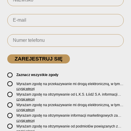
Zaznacz wszystkie zgody
Wyrażam zgodę na przekazywanie mi drogą elektroniczną, w tym
pocztą e-mail, oficjalnego newslettera oraz informacji o zniżkach,
czytaj więcej
promocjach, nowościach, biletach, karnetach, ofercie sklepu U2
Wyrażam zgodę na otrzymywanie od Ł.K.S. Łódź S.A. informacji
Store oraz serwisu bilety.lkslodz.pl i innych produktach oraz
marketingowych dotyczących działalności spółki, ofert, wydarzeń i
czytaj więcej
usługach oferowanych przez Ł.K.S. Łódź S.A.
produktów za pośrednictwem wiadomości SMS oraz połączeń
Wyrażam zgodę na przekazywanie mi drogą elektroniczną, w tym
telefonicznych.
pocztą e-mail, informacji handlowych i marketingowych o
czytaj więcej
produktach, usługach i działalności
Sponsorów i Partnerów
Ł.K.S.
Wyrażam zgodę na otrzymywanie informacji marketingowych za
Łódź S.A.
pośrednictwem wiadomości SMS oraz połączeń telefonicznych
czytaj więcej
od
Sponsorów i Partnerów
Ł.K.S. Łódź S.A.
Wyrażam zgodę na otrzymywanie od podmiotów powiązanych z
czytaj więcej