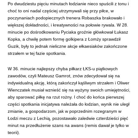
Po dwudziestu pięciu minutach łodzianie nieco spuścili z tonu i
choć to oni nadal częściej utrzymywali się przy piłce, w
poczynaniach podopiecznych trenera Robaszka brakowało i
większej dokładności, i kreatywności na połowie rywala. W 28.
minucie po dośrodkowaniu Pyciaka groźnie główkował Łukasz
Kopka, a chwilę potem formę golkipera z Łomży sprawdził
Guzik, były to jednak nieliczne akcje ełkaesiaków zakończone
strzałem w tej fazie spotkania.
W 36. minucie najlepszy chyba piłkarz ŁKS-u piątkowych
zawodów, czyli Mateusz Gamrot, znów zdecydował się na
indywidualną akcję, którą zakończył kąśliwym strzałem i Oliwer
Wienczatek musiał wznieść się na wyżyny swoich umiejętności,
aby sparować piłkę na rzut rożny. I choć do końca pierwszej
części spotkania inicjatywa należała do łodzian, wynik nie uległ
zmianie, a gospodarzom, jak w poprzednim rozegranym w
Łodzi meczu z Lechią, pozostawało zaledwie czterdzieści pięć
minut na przedłużenie szans na awans (remis dawał je tylko w
teorii).