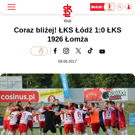
Klub
Szukaj
Klub
Coraz bliżej! ŁKS Łódź 1:0 ŁKS
1926 Łomża
Mecze
09.06.2017
Bilety
Akademia
Biznes
Dla mediów