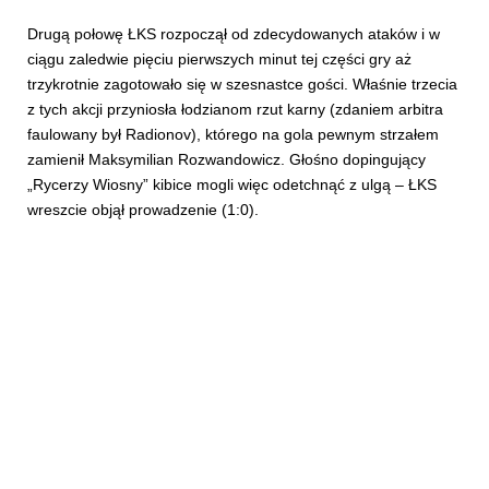
Drugą połowę ŁKS rozpoczął od zdecydowanych ataków i w
ciągu zaledwie pięciu pierwszych minut tej części gry aż
trzykrotnie zagotowało się w szesnastce gości. Właśnie trzecia
z tych akcji przyniosła łodzianom rzut karny (zdaniem arbitra
faulowany był Radionov), którego na gola pewnym strzałem
zamienił Maksymilian Rozwandowicz. Głośno dopingujący
„Rycerzy Wiosny” kibice mogli więc odetchnąć z ulgą – ŁKS
wreszcie objął prowadzenie (1:0).