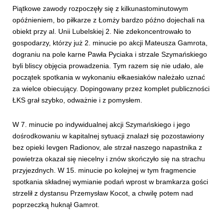
Piątkowe zawody rozpoczęły się z kilkunastominutowym
opóźnieniem, bo piłkarze z Łomży bardzo późno dojechali na
obiekt przy al. Unii Lubelskiej 2. Nie zdekoncentrowało to
gospodarzy, którzy już 2. minucie po akcji Mateusza Gamrota,
dograniu na pole karne Pawła Pyciaka i strzale Szymańskiego
byli bliscy objęcia prowadzenia. Tym razem się nie udało, ale
początek spotkania w wykonaniu ełkaesiaków należało uznać
za wielce obiecujący. Dopingowany przez komplet publiczności
ŁKS grał szybko, odważnie i z pomysłem.
W 7. minucie po indywidualnej akcji Szymańskiego i jego
dośrodkowaniu w kapitalnej sytuacji znalazł się pozostawiony
bez opieki Ievgen Radionov, ale strzał naszego napastnika z
powietrza okazał się niecelny i znów skończyło się na strachu
przyjezdnych. W 15. minucie po kolejnej w tym fragmencie
spotkania składnej wymianie podań wprost w bramkarza gości
strzelił z dystansu Przemysław Kocot, a chwilę potem nad
poprzeczką huknął Gamrot.