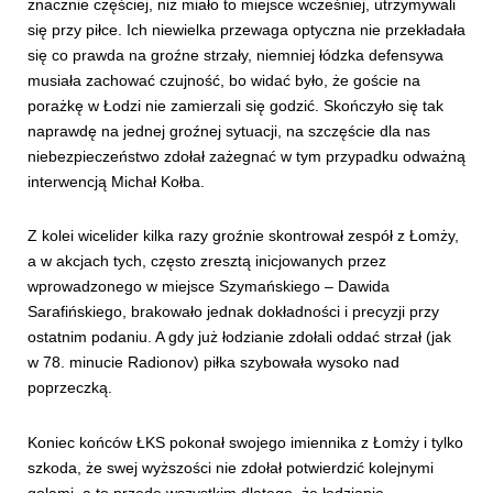
znacznie częściej, niż miało to miejsce wcześniej, utrzymywali
się przy piłce. Ich niewielka przewaga optyczna nie przekładała
się co prawda na groźne strzały, niemniej łódzka defensywa
musiała zachować czujność, bo widać było, że goście na
porażkę w Łodzi nie zamierzali się godzić. Skończyło się tak
naprawdę na jednej groźnej sytuacji, na szczęście dla nas
niebezpieczeństwo zdołał zażegnać w tym przypadku odważną
interwencją Michał Kołba.
Z kolei wicelider kilka razy groźnie skontrował zespół z Łomży,
a w akcjach tych, często zresztą inicjowanych przez
wprowadzonego w miejsce Szymańskiego – Dawida
Sarafińskiego, brakowało jednak dokładności i precyzji przy
ostatnim podaniu. A gdy już łodzianie zdołali oddać strzał (jak
w 78. minucie Radionov) piłka szybowała wysoko nad
poprzeczką.
Koniec końców ŁKS pokonał swojego imiennika z Łomży i tylko
szkoda, że swej wyższości nie zdołał potwierdzić kolejnymi
golami, a to przede wszystkim dlatego, że łodzianie