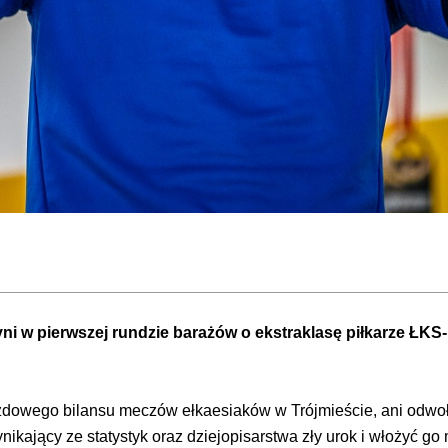
i w pierwszej rundzie barażów o ekstraklasę piłkarze ŁKS-
dowego bilansu meczów ełkaesiaków w Trójmieście, ani odwoły
ikający ze statystyk oraz dziejopisarstwa zły urok i włożyć go mię