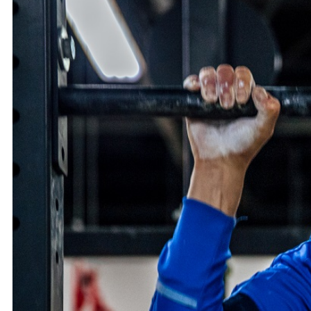
Ochrona dzieci
SKLEP
KU