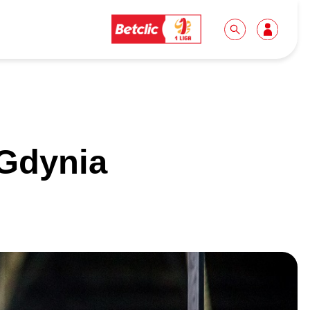
Dla mediów
Kibice
Gdynia
Biuro prasowe
Idę pierwszy raz!
Do pobrania
Wycieczki
Akredytacje
Grupy szkolne
Współpraca
Sektor rodzinny
Wolontariat
Patronite