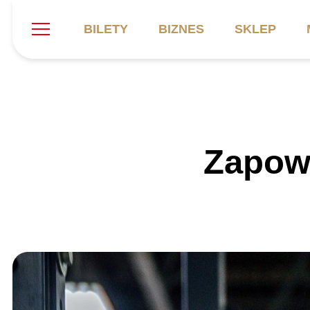
BILETY
BIZNES
SKLEP
Szukaj
Klub
Mecze
B
Zapow
Informacje ogólne
Kadra
C
Symbole klubu
Aktualności
K
Historia
Terminarz
Kalendarz
Tabela
P
Stadion
Galeria
Sprawozdania
Catering