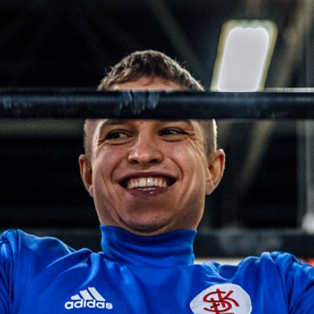
Staże w Akademii ŁKS
Kluby partnerskie
Kontakt
P BILET