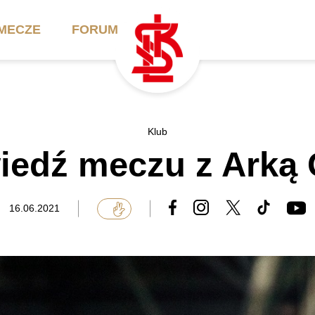
MECZE
FORUM
ilety
Akademia
Biznes
Klub
iedź meczu z Arką 
ennik
Aktualności
Bilety VIP/Skybox
arnety
Kadra trenerska
Oferta komercyjna
16.06.2021
FAQ
ŁKS II
Ełkaesiacki Klub
Biznesu
unkty sprzedaży
ŁKS III
Przyjaciel ŁKS
Regulaminy
Drużyny Akademii
Urodziny w Skybox
ŁKS Schools