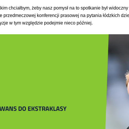
kim chciałbym, żeby nasz pomysł na to spotkanie był widoczny 
ie przedmeczowej konferencji prasowej na pytania łódzkich dzie
cyzje w tym względzie podejmie nieco później.