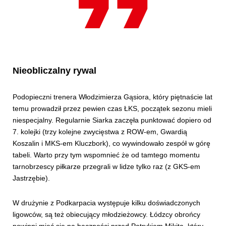
Nieobliczalny rywal
Podopieczni trenera Włodzimierza Gąsiora, który piętnaście lat
temu prowadził przez pewien czas ŁKS, początek sezonu mieli
niespecjalny. Regularnie Siarka zaczęła punktować dopiero od
7. kolejki (trzy kolejne zwycięstwa z ROW-em, Gwardią
Koszalin i MKS-em Kluczbork), co wywindowało zespół w górę
tabeli. Warto przy tym wspomnieć że od tamtego momentu
tarnobrzescy piłkarze przegrali w lidze tylko raz (z GKS-em
Jastrzębie).
W drużynie z Podkarpacia występuje kilku doświadczonych
ligowców, są też obiecujący młodzieżowcy. Łódzcy obrońcy