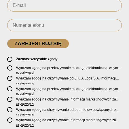
Zaznacz wszystkie zgody
Wyrażam zgodę na przekazywanie mi drogą elektroniczną, w tym
pocztą e-mail, oficjalnego newslettera oraz informacji o zniżkach,
czytaj więcej
promocjach, nowościach, biletach, karnetach, ofercie sklepu U2
Wyrażam zgodę na otrzymywanie od Ł.K.S. Łódź S.A. informacji
Store oraz serwisu bilety.lkslodz.pl i innych produktach oraz
marketingowych dotyczących działalności spółki, ofert, wydarzeń i
czytaj więcej
usługach oferowanych przez Ł.K.S. Łódź S.A.
produktów za pośrednictwem wiadomości SMS oraz połączeń
Wyrażam zgodę na przekazywanie mi drogą elektroniczną, w tym
telefonicznych.
pocztą e-mail, informacji handlowych i marketingowych o
czytaj więcej
produktach, usługach i działalności
Sponsorów i Partnerów
Ł.K.S.
Wyrażam zgodę na otrzymywanie informacji marketingowych za
Łódź S.A.
pośrednictwem wiadomości SMS oraz połączeń telefonicznych
czytaj więcej
od
Sponsorów i Partnerów
Ł.K.S. Łódź S.A.
Wyrażam zgodę na otrzymywanie od podmiotów powiązanych z
Ł.K.S. Łódź S.A., tj. Fundacji ŁKS oraz Sport Catering sp. z
czytaj więcej
o.o. informacji marketingowych oraz informacji handlowych o
Wyrażam zgodę na otrzymywanie informacji marketingowych za
nowościach, produktach, usługach i działalności drogą
pośrednictwem wiadomości SMS oraz połączeń telefonicznych od
czytaj więcej