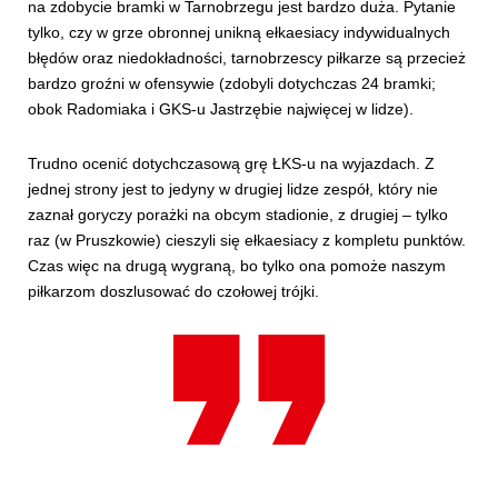
na zdobycie bramki w Tarnobrzegu jest bardzo duża. Pytanie
tylko, czy w grze obronnej unikną ełkaesiacy indywidualnych
błędów oraz niedokładności, tarnobrzescy piłkarze są przecież
bardzo groźni w ofensywie (zdobyli dotychczas 24 bramki;
obok Radomiaka i GKS-u Jastrzębie najwięcej w lidze).
Trudno ocenić dotychczasową grę ŁKS-u na wyjazdach. Z
jednej strony jest to jedyny w drugiej lidze zespół, który nie
zaznał goryczy porażki na obcym stadionie, z drugiej – tylko
raz (w Pruszkowie) cieszyli się ełkaesiacy z kompletu punktów.
Czas więc na drugą wygraną, bo tylko ona pomoże naszym
piłkarzom doszlusować do czołowej trójki.