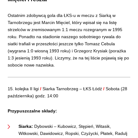
Ostatnim zdobywcą gola dla ŁKS-u w meczu z Siarką w
Tarnobrzegu jest Marcin Mięciel, który wpisał się na listę
strzelców w zremisowanym 1:1 meczu rozegranym w 1995
roku. Ponadto na stadionie naszego sobotniego rywala do
siatki trafiali w przeszłości jeszcze tylko Tomasz Cebula
(wygrana 1:0 wiosną 1993 roku) i Grzegorz Krysiak (porażka
1:3 jesienią 1993 roku). Liczymy, że na tej liście pojawią się po
sobocie nowe nazwiska.
15. kolejka II ligi
/
Siarka Tarnobrzeg – ŁKS Łódź
/
Sobota (28
października) godz. 14:00
Przypuszczalne składy:
Siarka:
Dybowski – Kubowicz, Stępień, Witasik,
Witkowski, Dawidowicz, Ropski, Czyżycki, Płatek, Radulj