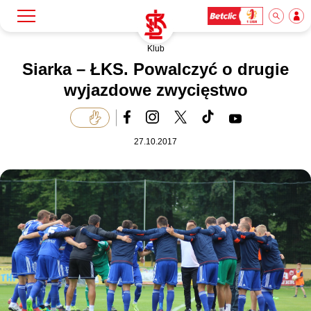
Klub
Szukaj
Klub
Siarka – ŁKS. Powalczyć o drugie
wyjazdowe zwycięstwo
Mecze
27.10.2017
Bilety
Akademia
Biznes
Dla mediów