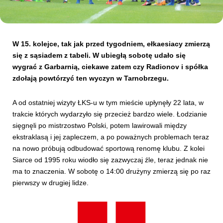
Kibice
W 15. kolejce, tak jak przed tygodniem, ełkaesiacy zmierzą
się z sąsiadem z tabeli. W ubiegłą sobotę udało się
wygrać z Garbarnią, ciekawe zatem czy Radionov i spółka
zdołają powtórzyć ten wyczyn w Tarnobrzegu.
A od ostatniej wizyty ŁKS-u w tym mieście upłynęły 22 lata, w
trakcie których wydarzyło się przecież bardzo wiele. Łodzianie
sięgnęli po mistrzostwo Polski, potem lawirowali między
ekstraklasą i jej zapleczem, a po poważnych problemach teraz
SKLEP
KUP BILET
na nowo próbują odbudować sportową renomę klubu. Z kolei
Siarce od 1995 roku wiodło się zazwyczaj źle, teraz jednak nie
ma to znaczenia. W sobotę o 14:00 drużyny zmierzą się po raz
pierwszy w drugiej lidze.