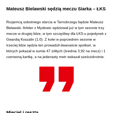
Mateusz Bielawski sędzią meczu Siarka – ŁKS
Rozjemcą sobotniego starcia w Tarnobrzegu będzie Mateusz
Bielawski. Arbiter z Mysłowic sędziował już w tym sezonie trzy
mecze w drugiej lidze, w tym szczęśliwy dla ŁKS-u pojedynek z
Gwardią Koszalin (1:0). Z kolei w poprzednim sezonie w
trzeciej lidze sędzia ten prowadził dwanaście spotkań, w
których pokazał w sumie 47 żółtych (średnia 3,92 na mecz) i 1
czerwoną kartkę, a na jedenasty metr wskazał sześciokrotnie.
Mięciel i reszta