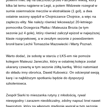
powinni mieć się na baczności przed Patrykiem Mikitą, który
kilka lat temu najpierw w Legii, a potem Widzewie rozegrał w
sumie osiemnaście meczów w ekstraklasie (1 gol), a dwa
ostatnie sezony spędził w Chojniczance Chojnice, a więc na
zapleczu elity. Nie należy również lekceważyć 20-letniego
pomocnika Grzegorza Płatka i Mateusza Brozia (w tym
sezonie już 4 gole), który również zaliczył epizod w najwyższej
klasie rozgrywkowej, a w zeszłym sezonie z powodzeniem
bronił barw Lechii Tomaszów Mazowiecki i Warty Poznań.
Warto dodać, że sobotę w starciu z ŁKS-em nie pomoże
kolegom Mateusz Janeczko, który w ostatniej kolejce został
ukarany czwartą w tym sezonie żółtą kartką. Wróci natomiast
do składu inny obrońca, Dawid Kubowicz. On odcierpiał swoją
karę i w najbliższym spotkaniu będzie do dyspozycji
szkoleniowca.
Zespół Siarki to mieszanka rutyny z młodością, rywal
niewygodny i zarazem nieobliczalny, zdolny napsuć krwi nawet
faworytom, który na własnym stadionie wygrał w tym sezonie