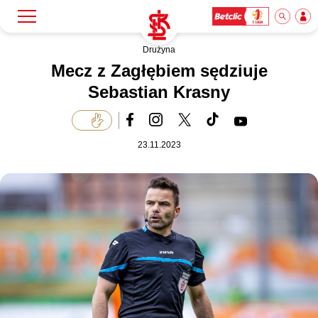
Drużyna
Szukaj
Klub
Mecz z Zagłębiem sędziuje
Sebastian Krasny
Mecze
23.11.2023
Bilety
Akademia
Biznes
Dla mediów