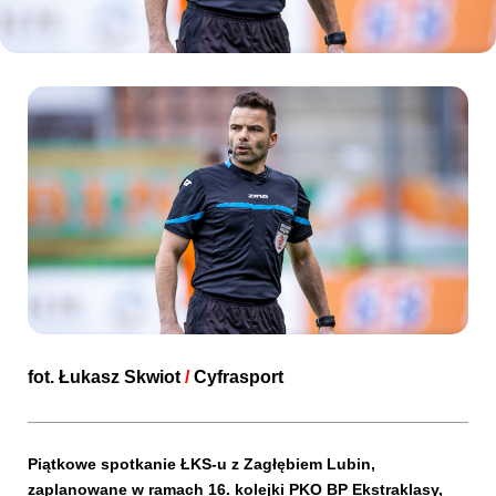
Kibice
SKLEP
KUP BILET
fot. Łukasz Skwiot
/
Cyfrasport
Piątkowe spotkanie ŁKS-u z Zagłębiem Lubin,
zaplanowane w ramach 16. kolejki PKO BP Ekstraklasy,