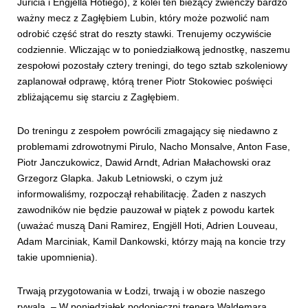
Juricia i Engjella Hotiego), z kolei ten bieżący zwieńczy bardzo
ważny mecz z Zagłębiem Lubin, który może pozwolić nam
odrobić część strat do reszty stawki. Trenujemy oczywiście
codziennie. Wliczając w to poniedziałkową jednostkę, naszemu
zespołowi pozostały cztery treningi, do tego sztab szkoleniowy
zaplanował odprawę, którą trener Piotr Stokowiec poświęci
zbliżającemu się starciu z Zagłębiem.
Do treningu z zespołem powrócili zmagający się niedawno z
problemami zdrowotnymi Pirulo, Nacho Monsalve, Anton Fase,
Piotr Janczukowicz, Dawid Arndt, Adrian Małachowski oraz
Grzegorz Glapka. Jakub Letniowski, o czym już
informowaliśmy, rozpoczął rehabilitację. Żaden z naszych
zawodników nie będzie pauzował w piątek z powodu kartek
(uważać muszą Dani Ramirez, Engjëll Hoti, Adrien Louveau,
Adam Marciniak, Kamil Dankowski, którzy mają na koncie trzy
takie upomnienia).
Trwają przygotowania w Łodzi, trwają i w obozie naszego
rywala. – W poniedziałek podopieczni trenera Waldemara