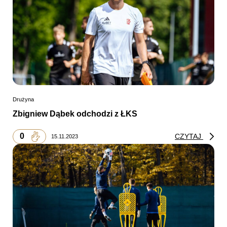
Drużyna
Zbigniew Dąbek odchodzi z ŁKS
0
CZYTAJ
15.11.2023