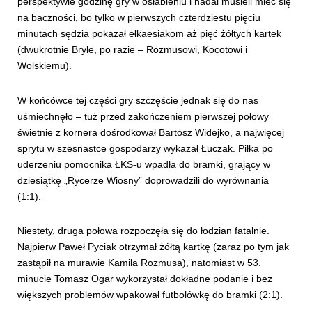
perspektywie godzinę gry w osłabieniu i nadal musieli mieć się
na baczności, bo tylko w pierwszych czterdziestu pięciu
minutach sędzia pokazał ełkaesiakom aż pięć żółtych kartek
(dwukrotnie Bryle, po razie – Rozmusowi, Kocotowi i
Wolskiemu).
W końcówce tej części gry szczęście jednak się do nas
uśmiechnęło – tuż przed zakończeniem pierwszej połowy
świetnie z kornera dośrodkował Bartosz Widejko, a najwięcej
sprytu w szesnastce gospodarzy wykazał Łuczak. Piłka po
uderzeniu pomocnika ŁKS-u wpadła do bramki, grający w
dziesiątkę „Rycerze Wiosny” doprowadzili do wyrównania
(1:1).
Niestety, druga połowa rozpoczęła się do łodzian fatalnie.
Najpierw Paweł Pyciak otrzymał żółtą kartkę (zaraz po tym jak
zastąpił na murawie Kamila Rozmusa), natomiast w 53.
minucie Tomasz Ogar wykorzystał dokładne podanie i bez
większych problemów wpakował futbolówkę do bramki (2:1).