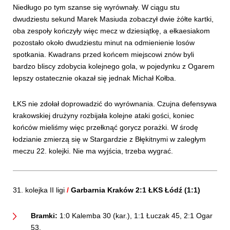
Niedługo po tym szanse się wyrównały. W ciągu stu
dwudziestu sekund Marek Masiuda zobaczył dwie żółte kartki,
oba zespoły kończyły więc mecz w dziesiątkę, a ełkaesiakom
pozostało około dwudziestu minut na odmienienie losów
spotkania. Kwadrans przed końcem miejscowi znów byli
bardzo bliscy zdobycia kolejnego gola, w pojedynku z Ogarem
lepszy ostatecznie okazał się jednak Michał Kołba.
ŁKS nie zdołał doprowadzić do wyrównania. Czujna defensywa
krakowskiej drużyny rozbijała kolejne ataki gości, koniec
końców mieliśmy więc przełknąć gorycz porażki. W środę
łodzianie zmierzą się w Stargardzie z Błękitnymi w zaległym
meczu 22. kolejki. Nie ma wyjścia, trzeba wygrać.
31. kolejka II ligi
/
Garbarnia Kraków 2:1 ŁKS Łódź (1:1)
Bramki:
1:0 Kalemba 30 (kar.), 1:1 Łuczak 45, 2:1 Ogar
53.