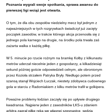
Poznania wygrali swoje spotkania, sprawa awansu do
pierwszej ligi wciąż jest otwarta.
O tym, że dla obu zespołów niedzielny mecz był jednym z
najważniejszych w tych rozgrywkach świadczył już zacięty
początek zawodów, w trakcie którego akcja przenosiła się z
jednego pola karnego na drugie, na środku pola trwała zaś
zażarta walka o każdą piłkę.
W 5. minucie po rzucie rożnym na bramkę Kołby z kilkunastu
metrów uderzał niecelnie jeden z gospodarzy, a kilkadziesiąt
sekund później goście odpowiedzieli celnym, ale obronionym
przez Kozioła strzałem Patryka Bryły. Niedługo potem przed
szansą stanął Wojciech Łuczak, niestety zdobywca cudownego
gola w starciu z Radomiakiem z kilku metrów trafił w golkipera.
Poważne problemy łodzian zaczęły się po upływie drugiego
kwadransa. Najpierw jeden z zawodników ŁKS-u zdaniem
arbitra zagrał piłkę ręką we własnej szesnastce, sędzia