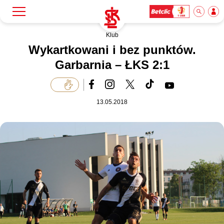
Klub
Szukaj
Klub
Wykartkowani i bez punktów.
Garbarnia – ŁKS 2:1
Mecze
13.05.2018
Bilety
Akademia
Biznes
Dla mediów