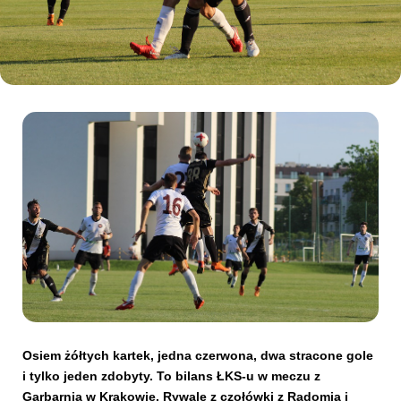
Kibice
SKLEP
KUP BILET
Osiem żółtych kartek, jedna czerwona, dwa stracone gole
i tylko jeden zdobyty. To bilans ŁKS-u w meczu z
Garbarnią w Krakowie. Rywale z czołówki z Radomia i