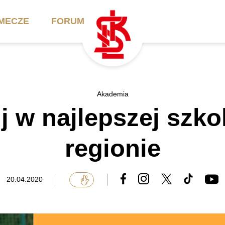
MECZE
FORUM
ilety
Akademia
Biznes
Akademia
uj w najlepszej szk
ennik
Aktualności
Bilety VIP/Skybox
arnety
Kadra trenerska
Oferta komercyjna
regionie
FAQ
ŁKS II
Ełkaesiacki Klub
Biznesu
unkty sprzedaży
ŁKS III
20.04.2020
Przyjaciel ŁKS
Regulaminy
Drużyny Akademii
Urodziny w Skybox
ŁKS Schools