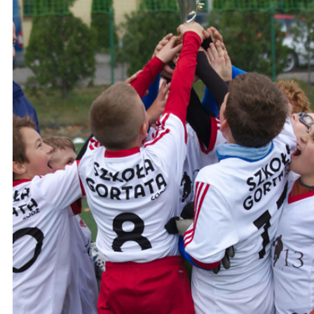
Ochrona dzieci
SKLEP
KU