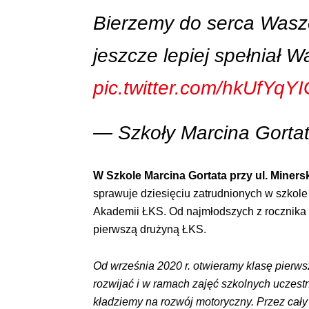
Bierzemy do serca Wasze
jeszcze lepiej spełniał 
pic.twitter.com/hkUfYqYI
— Szkoły Marcina Gorta
W Szkole Marcina Gortata przy ul. Miners
sprawuje dziesięciu zatrudnionych w szkol
Akademii ŁKS. Od najmłodszych z rocznika 20
pierwszą drużyną ŁKS.
Od września 2020 r. otwieramy klasę pierws
rozwijać i w ramach zajęć szkolnych uczes
kładziemy na rozwój motoryczny. Przez cały r