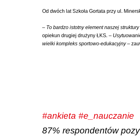
Od dwóch lat Szkoła Gortata przy ul. Miner
–
To bardzo istotny element naszej struktur
opiekun drugiej drużyny ŁKS
. – Usytuowani
wielki kompleks sportowo-edukacyjny
– zau
#ankieta
#e_nauczanie
87% respondentów pozyty