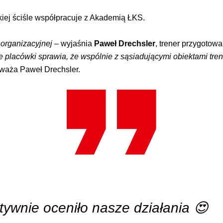
skiej ściśle współpracuje z Akademią ŁKS.
y organizacyjnej –
wyjaśnia
Paweł Drechsler
, trener przygotow
e placówki sprawia, że wspólnie z sąsiadującymi obiektami tre
waża Paweł Drechsler.
wnie oceniło nasze działania 😍