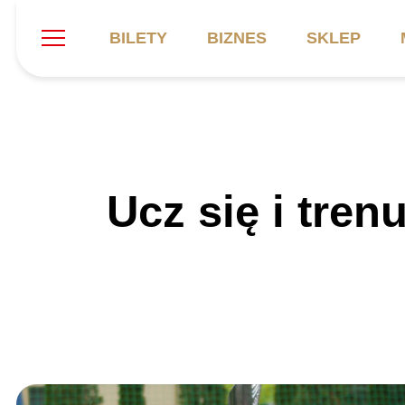
BILETY
BIZNES
SKLEP
Szukaj
Klub
Mecze
B
Ucz się i tren
Informacje ogólne
Kadra
C
Symbole klubu
Aktualności
K
Historia
Terminarz
Kalendarz
Tabela
P
Stadion
Galeria
Sprawozdania
Catering