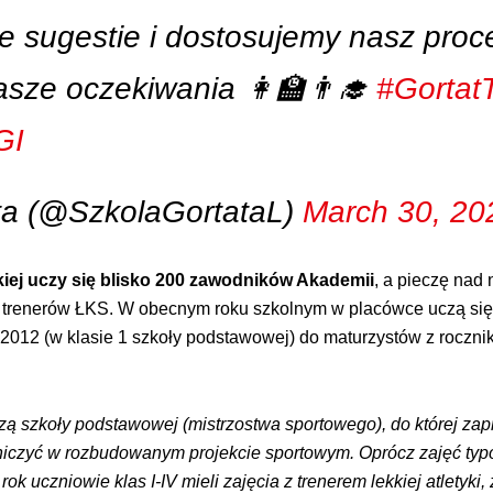
 sugestie i dostosujemy nasz proce
Wasze oczekiwania 👩‍🏫👨‍🎓
#Gortat
GI
ta (@SzkolaGortataL)
March 30, 20
kiej uczy się blisko 200 zawodników Akademii
, a pieczę nad
e trenerów ŁKS. W obecnym roku szkolnym w placówce uczą się
12 (w klasie 1 szkoły podstawowej) do maturzystów z rocznika 
zą szkoły podstawowej (mistrzostwa sportowego), do której za
tniczyć w rozbudowanym projekcie sportowym. Oprócz zajęć typ
ok uczniowie klas I-IV mieli zajęcia z trenerem lekkiej atletyki