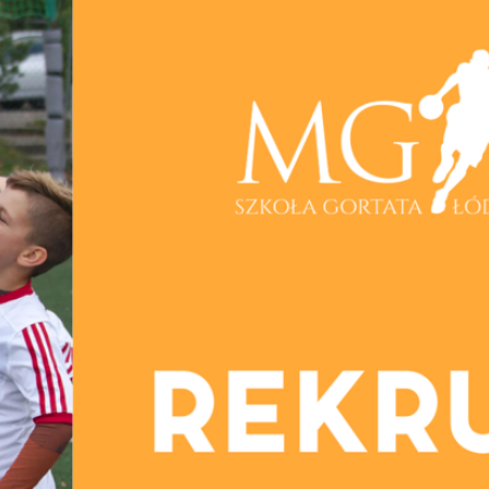
Staże w Akademii ŁKS
Kluby partnerskie
Kontakt
P BILET