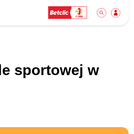
Dla mediów
Kibice
ole sportowej w
Biuro prasowe
Idę pierwszy raz!
Do pobrania
Wycieczki
Akredytacje
Grupy szkolne
Współpraca
Sektor rodzinny
Wolontariat
Patronite