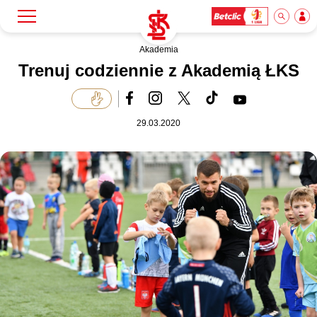
Akademia
Szukaj
Klub
Trenuj codziennie z Akademią ŁKS
Mecze
29.03.2020
Bilety
Akademia
Biznes
Dla mediów