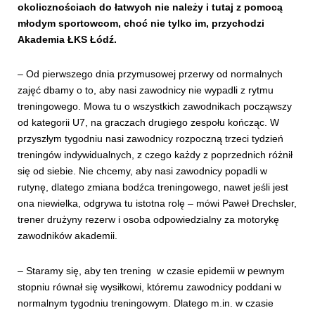
okolicznościach do łatwych nie należy i tutaj z pomocą
młodym sportowcom, choć nie tylko im, przychodzi
Akademia ŁKS Łódź.
– Od pierwszego dnia przymusowej przerwy od normalnych
zajęć dbamy o to, aby nasi zawodnicy nie wypadli z rytmu
treningowego. Mowa tu o wszystkich zawodnikach począwszy
od kategorii U7, na graczach drugiego zespołu kończąc. W
przyszłym tygodniu nasi zawodnicy rozpoczną trzeci tydzień
treningów indywidualnych, z czego każdy z poprzednich różnił
się od siebie. Nie chcemy, aby nasi zawodnicy popadli w
rutynę, dlatego zmiana bodźca treningowego, nawet jeśli jest
ona niewielka, odgrywa tu istotna rolę – mówi Paweł Drechsler,
trener drużyny rezerw i osoba odpowiedzialny za motorykę
zawodników akademii.
– Staramy się, aby ten trening w czasie epidemii w pewnym
stopniu równał się wysiłkowi, któremu zawodnicy poddani w
normalnym tygodniu treningowym. Dlatego m.in. w czasie