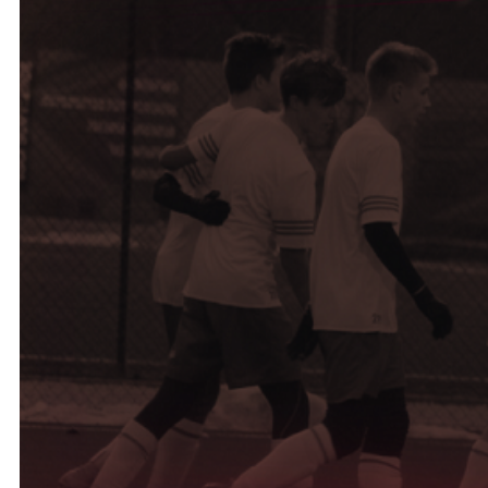
Ochrona dzieci
SKLEP
KU