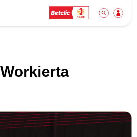
Dla mediów
Kibice
 Workierta
Biuro prasowe
Idę pierwszy raz!
Do pobrania
Wycieczki
Akredytacje
Grupy szkolne
Współpraca
Sektor rodzinny
Wolontariat
Patronite