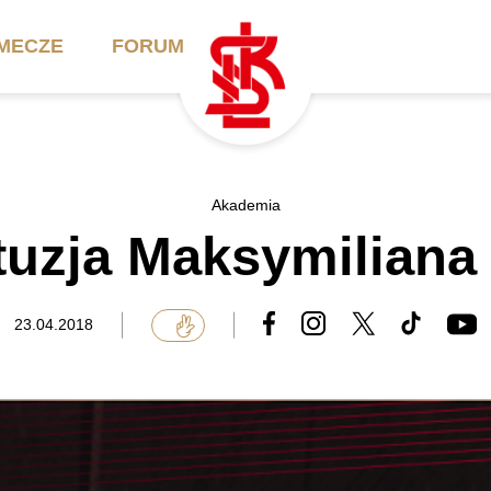
MECZE
FORUM
ilety
Akademia
Biznes
Akademia
uzja Maksymiliana
ennik
Aktualności
Bilety VIP/Skybox
arnety
Kadra trenerska
Oferta komercyjna
23.04.2018
FAQ
ŁKS II
Ełkaesiacki Klub
Biznesu
unkty sprzedaży
ŁKS III
Przyjaciel ŁKS
Regulaminy
Drużyny Akademii
Urodziny w Skybox
ŁKS Schools