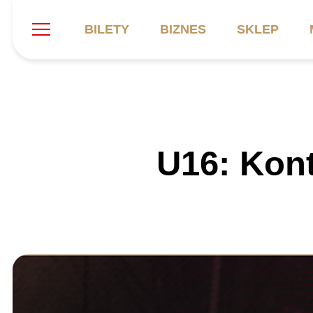
BILETY
BIZNES
SKLEP
Szukaj
Klub
Mecze
B
U16: Kont
Informacje ogólne
Kadra
C
Symbole klubu
Aktualności
K
Historia
Terminarz
Kalendarz
Tabela
P
Stadion
Galeria
Sprawozdania
Catering