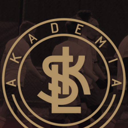
Staże w Akademii ŁKS
Kluby partnerskie
Kontakt
P BILET