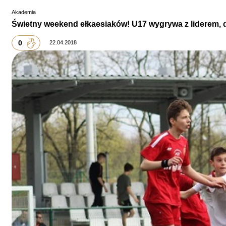
Akademia
Świetny weekend ełkaesiaków! U17 wygrywa z liderem,
0
22.04.2018