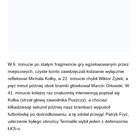
W 6. minucie po stałym fragmencie gry egzekwowanym przez
miejscowych, czyste konto zawdzięczali łodzianie wyłącznie
refleksowi Michała Kołby, w 22. minucie chybił Wiktor Żytek, a
pięć minut później obok bramki główkował Marcin Orłowski. W
41. minucie kolejny raz znakomitą interwencją popisał się
Kołba (strzał głową zawodnika Puszczy), a chociaż
kilkadziesiąt sekund później nasz bramkarz wypuścił
futbolówkę po dośrodkowaniu, a tę zdołał przejąć Patryk Fryc,
uderzenie byłego obrońcy Termaliki wybił jeden z defensorów
ŁKS-u.