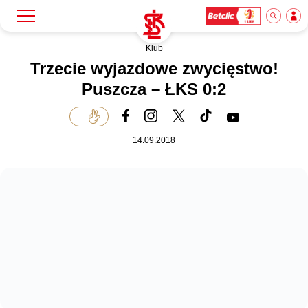
Klub
Szukaj
Klub
Trzecie wyjazdowe zwycięstwo!
Puszcza – ŁKS 0:2
Mecze
14.09.2018
Bilety
Akademia
Biznes
Dla mediów