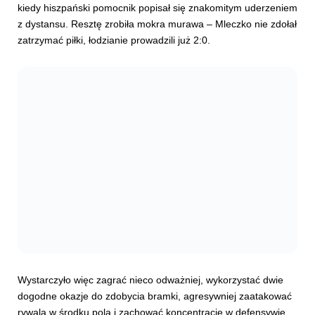
kiedy hiszpański pomocnik popisał się znakomitym uderzeniem
z dystansu. Resztę zrobiła mokra murawa – Mleczko nie zdołał
zatrzymać piłki, łodzianie prowadzili już 2:0.
Wystarczyło więc zagrać nieco odważniej, wykorzystać dwie
dogodne okazje do zdobycia bramki, agresywniej zaatakować
rywala w środku pola i zachować koncentrację w defensywie.