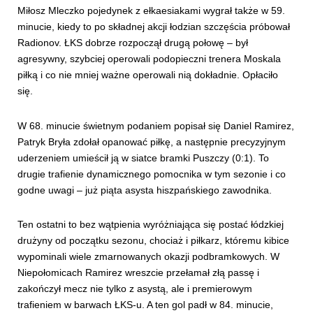
Miłosz Mleczko pojedynek z ełkaesiakami wygrał także w 59.
minucie, kiedy to po składnej akcji łodzian szczęścia próbował
Radionov. ŁKS dobrze rozpoczął drugą połowę – był
agresywny, szybciej operowali podopieczni trenera Moskala
piłką i co nie mniej ważne operowali nią dokładnie. Opłaciło
się.
W 68. minucie świetnym podaniem popisał się Daniel Ramirez,
Patryk Bryła zdołał opanować piłkę, a następnie precyzyjnym
uderzeniem umieścił ją w siatce bramki Puszczy (0:1). To
drugie trafienie dynamicznego pomocnika w tym sezonie i co
godne uwagi – już piąta asysta hiszpańskiego zawodnika.
Ten ostatni to bez wątpienia wyróżniająca się postać łódzkiej
drużyny od początku sezonu, chociaż i piłkarz, któremu kibice
wypominali wiele zmarnowanych okazji podbramkowych. W
Niepołomicach Ramirez wreszcie przełamał złą passę i
zakończył mecz nie tylko z asystą, ale i premierowym
trafieniem w barwach ŁKS-u. A ten gol padł w 84. minucie,