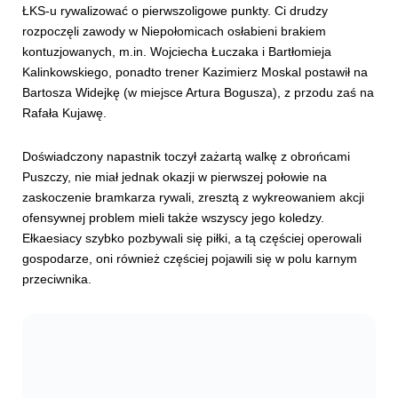
ŁKS-u rywalizować o pierwszoligowe punkty. Ci drudzy
rozpoczęli zawody w Niepołomicach osłabieni brakiem
kontuzjowanych, m.in. Wojciecha Łuczaka i Bartłomieja
Kalinkowskiego, ponadto trener Kazimierz Moskal postawił na
Bartosza Widejkę (w miejsce Artura Bogusza), z przodu zaś na
Rafała Kujawę.
Doświadczony napastnik toczył zażartą walkę z obrońcami
Puszczy, nie miał jednak okazji w pierwszej połowie na
zaskoczenie bramkarza rywali, zresztą z wykreowaniem akcji
ofensywnej problem mieli także wszyscy jego koledzy.
Ełkaesiacy szybko pozbywali się piłki, a tą częściej operowali
gospodarze, oni również częściej pojawili się w polu karnym
przeciwnika.