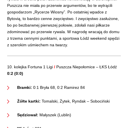
Puszcza nie miała po przerwie argumentów, bo te wytrącili
gospodarzom „Rycerze Wiosny”. Po ostatniej wpadce z
Bytovią, to bardzo cenne zwycięstwo. I zwycięstwo zasłużone,
bo po bezbarwnej pierwszej połowie, zdołali nasi piłkarze
zdominować po przerwie rywala. W nagrodę wracają do domu
z trzema cennymi punktami, a sportowa Łódź weekend spędzi
z szerokim uśmiechem na twarzy.
10. kolejka Fortuna 1 Ligi
/
Puszcza Niepołomice – ŁKS Łódź
0:2 (0:0)
Bramki:
0:1 Bryła 68, 0:2 Ramirez 84
Żółte kartki:
Tomalski, Żytek, Ryndak – Sobociński
Sędziował:
Małyszek (Lublin)