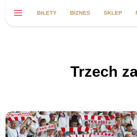
BILETY
BIZNES
SKLEP
Szukaj
Klub
Mecze
B
Trzech z
Informacje ogólne
Kadra
C
Symbole klubu
Aktualności
K
Historia
Terminarz
Kalendarz
Tabela
P
Stadion
Galeria
Sprawozdania
Catering