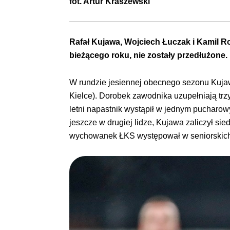
fot.
Artur Kraszewski
Rafał Kujawa, Wojciech Łuczak i Kamil 
bieżącego roku, nie zostały przedłużone.
W rundzie jesiennej obecnego sezonu Kujawa
Kielce). Dorobek zawodnika uzupełniają tr
letni napastnik wystąpił w jednym pucharow
jeszcze w drugiej lidze, Kujawa zaliczył si
wychowanek ŁKS występował w seniorskich r