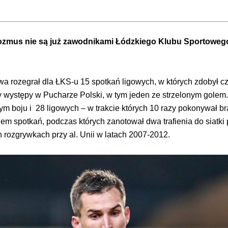
Rozmus nie są już zawodnikami Łódzkiego Klubu Sportoweg
 rozegrał dla ŁKS-u 15 spotkań ligowych, w których zdobył czt
zy występy w Pucharze Polski, w tym jeden ze strzelonym gole
ym boju i 28 ligowych – w trakcie których 10 razy pokonywał br
edem spotkań, podczas których zanotował dwa trafienia do siatk
ozgrywkach przy al. Unii w latach 2007-2012.