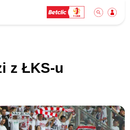
Dla mediów
Kibice
i z ŁKS-u
Biuro prasowe
Idę pierwszy raz!
Do pobrania
Wycieczki
Akredytacje
Grupy szkolne
Współpraca
Sektor rodzinny
Wolontariat
Patronite