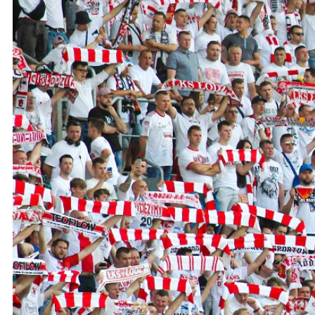
Ochrona dzieci
SKLEP
KU