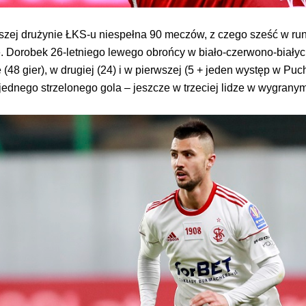
szej drużynie ŁKS-u niespełna 90 meczów, z czego sześć w run
e. Dorobek 26-letniego lewego obrońcy w biało-czerwono-biały
 (48 gier), w drugiej (24) i w pierwszej (5 + jeden występ w Pu
ednego strzelonego gola – jeszcze w trzeciej lidze w wygrany