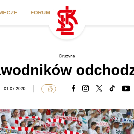
MECZE
FORUM
ilety
Akademia
Biznes
Drużyna
awodników odchodz
ennik
Aktualności
Bilety VIP/Skybox
arnety
Kadra trenerska
Oferta komercyjna
01.07.2020
FAQ
ŁKS II
Ełkaesiacki Klub
Biznesu
unkty sprzedaży
ŁKS III
Przyjaciel ŁKS
Regulaminy
Drużyny Akademii
Urodziny w Skybox
ŁKS Schools