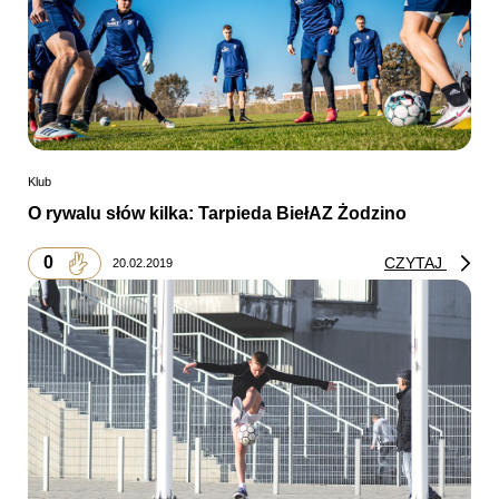
Klub
O rywalu słów kilka: Tarpieda BiełAZ Żodzino
0
CZYTAJ
20.02.2019