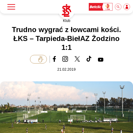
Klub
Szukaj
Klub
Trudno wygrać z łowcami kości.
ŁKS – Tarpieda-BiełAZ Żodzino
1:1
Mecze
Bilety
21.02.2019
Akademia
Biznes
Dla mediów