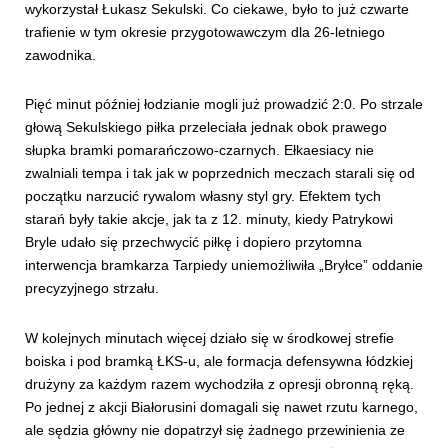
wykorzystał Łukasz Sekulski. Co ciekawe, było to już czwarte
trafienie w tym okresie przygotowawczym dla 26-letniego
zawodnika.
Pięć minut później łodzianie mogli już prowadzić 2:0. Po strzale
głową Sekulskiego piłka przeleciała jednak obok prawego
słupka bramki pomarańczowo-czarnych. Ełkaesiacy nie
zwalniali tempa i tak jak w poprzednich meczach starali się od
początku narzucić rywalom własny styl gry. Efektem tych
starań były takie akcje, jak ta z 12. minuty, kiedy Patrykowi
Bryle udało się przechwycić piłkę i dopiero przytomna
interwencja bramkarza Tarpiedy uniemożliwiła „Bryłce” oddanie
precyzyjnego strzału.
W kolejnych minutach więcej działo się w środkowej strefie
boiska i pod bramką ŁKS-u, ale formacja defensywna łódzkiej
drużyny za każdym razem wychodziła z opresji obronną ręką.
Po jednej z akcji Białorusini domagali się nawet rzutu karnego,
ale sędzia główny nie dopatrzył się żadnego przewinienia ze