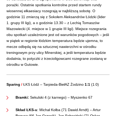
porażki. Ostatnie spotkania kontrolne przed startem rundy
wiosennej ełkaesiacy rozegrają w najbliższą sobotę. O
godzinie 11 zmierzą się z Sokołem Aleksandrów Łódzki (lider
1. grupy III ligi), a o godzinie 13.30 – z Lechią Tomaszów
Mazowiecki (4. miejsce w 1 grupie III ligi). Miejsce rozegrania
obu spotkań uzależnione jest od warunków pogodowych – jeśli
w piątek w regionie łódzkim temperatura będzie ujemna, to
mecze odbędą się na sztucznej nawierzchni w ośrodku
treningowym przy ulicy Minerskiej, a jeśli temperatura będzie
dodatnia, to potyczki z trzecioligowcami rozegrane zostaną w
ośrodku w Gutowie.
Sparing
/
ŁKS Łódź – Tarpieda-BiełAZ Żodzino
1:1
(1:0)
Bramki:
Sekulski 4 (z karnego) – Myszenko 67
Skład ŁKS-u
: Michał Kołba (71 Dawid Arndt) – Artur
Bogusz (66 Jan Grzesik), Jan Sobociński (71 Oskar