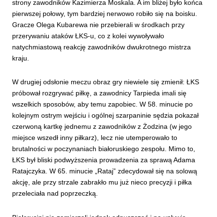
strony zawodników Kazimierza Moskala. A im bliżej było końca
pierwszej połowy, tym bardziej nerwowo robiło się na boisku.
Gracze Olega Kubarewa nie przebierali w środkach przy
przerywaniu ataków ŁKS-u, co z kolei wywoływało
natychmiastową reakcję zawodników dwukrotnego mistrza
kraju.
W drugiej odsłonie meczu obraz gry niewiele się zmienił: ŁKS
próbował rozgrywać piłkę, a zawodnicy Tarpieda imali się
wszelkich sposobów, aby temu zapobiec. W 58. minucie po
kolejnym ostrym wejściu i ogólnej szarpaninie sędzia pokazał
czerwoną kartkę jednemu z zawodników z Żodzina (w jego
miejsce wszedł inny piłkarz), lecz nie utemperowało to
brutalności w poczynaniach białoruskiego zespołu. Mimo to,
ŁKS był bliski podwyższenia prowadzenia za sprawą Adama
Ratajczyka. W 65. minucie „Rataj” zdecydował się na solową
akcję, ale przy strzale zabrakło mu już nieco precyzji i piłka
przeleciała nad poprzeczką.