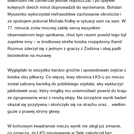
Białorusini nie zamierzali jednak odpuszczać i po upływie
kolejnych dwóch minut doprowadzili do wyrównania. Bohdan
Myszenko wykorzystał niefrasobliwe zachowanie obrońców i
ze spokojem pokonał Michała Kołbę w sytuacji sam na sam. W
77. minucie znów mocniej zabiły serca wszystkim
obserwatorom tego spotkania, choć tym razem powód tego był
zupełnie inny – w środkowej strefie boiska rozpędzony Kamil
Rozmus zderzył się z jednym z graczy z Żodzina i obaj padli
bezwiednie na murawę.
Wyglądało to wszystko bardzo groźnie i spowodowało zejście z
boiska obu piłkarzy. Co więcej, lewy obrońca ŁKS-u po meczu
został zabrany karetką do pobliskiego szpitala, aby wykluczyć
jakikolwiek uraz, który mógłby mu uniemożliwić powrót do kraju
ze zgrupowania wraz z resztą ekipy. Na szczęście wynik badań
okazał się pozytywny i skończyło się na strachu oraz… wielkim
guzie z prawej strony głowy.
W końcowym kwadransie meczu wynik nie uległ już zmianie,
co oznacza, że ŁKS zgrupowanie w Side zakończył bez