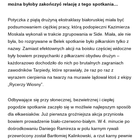
można byłoby zakończyć relację z tego spotkania…
Potyczka z piątą drużyną ekstraklasy białoruskiej miała być
podsumowaniem ciężkiej pracy, którą podopieczni Kazimierza
Moskala wykonali w trakcie zgrupowania w Side. Miała, ale nie
była, bo rozgrywane w Belek spotkanie było piłkarskim tylko z
nazwy. Zamiast efektownych akcji na boisku częściej widoczne
były bowiem przepychanki z piłkarzami obydwu drużyn –
każdorazowo dochodziło do nich po brutalnych zagraniach
zawodników Tarpiedy, które sprawiały, że raz po raz z
wyrazem cierpienia na twarzy na murawie lądował ktoś z ekipy
„Rycerzy Wiosny”.
Odbywające się przy słonecznej, bezwietrznej i ciepłej
pogodzie spotkanie zaczęło się w możliwie najlepszym sposób
dla ełkaesiaków. Już pierwsza groźniejsza akcja przyniosła
bowiem prowadzenie biało-czerwono-białym. W 4. minucie po
dośrodkowaniu Daniego Ramireza w polu karnym rywali
przewrócony został Bartłomiej Kalinkowski, a rzut karny pewnie