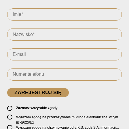
Zaznacz wszystkie zgody
Wyrażam zgodę na przekazywanie mi drogą elektroniczną, w tym
pocztą e-mail, oficjalnego newslettera oraz informacji o zniżkach,
czytaj więcej
promocjach, nowościach, biletach, karnetach, ofercie sklepu U2
Wyrażam zgodę na otrzymywanie od Ł.K.S. Łódź S.A. informacji