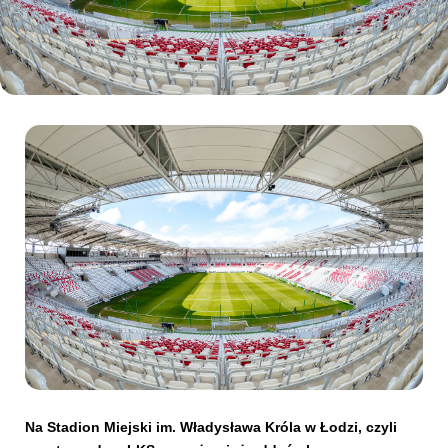
Kibice
SKLEP
KUP BILET
Na Stadion Miejski im. Władysława Króla w Łodzi, czyli