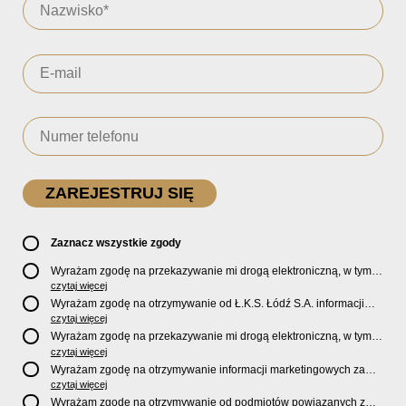
Zaznacz wszystkie zgody
Wyrażam zgodę na przekazywanie mi drogą elektroniczną, w tym
pocztą e-mail, oficjalnego newslettera oraz informacji o zniżkach,
czytaj więcej
promocjach, nowościach, biletach, karnetach, ofercie sklepu U2
Wyrażam zgodę na otrzymywanie od Ł.K.S. Łódź S.A. informacji
Store oraz serwisu bilety.lkslodz.pl i innych produktach oraz
marketingowych dotyczących działalności spółki, ofert, wydarzeń i
czytaj więcej
usługach oferowanych przez Ł.K.S. Łódź S.A.
produktów za pośrednictwem wiadomości SMS oraz połączeń
Wyrażam zgodę na przekazywanie mi drogą elektroniczną, w tym
telefonicznych.
pocztą e-mail, informacji handlowych i marketingowych o
czytaj więcej
produktach, usługach i działalności
Sponsorów i Partnerów
Ł.K.S.
Wyrażam zgodę na otrzymywanie informacji marketingowych za
Łódź S.A.
pośrednictwem wiadomości SMS oraz połączeń telefonicznych
czytaj więcej
od
Sponsorów i Partnerów
Ł.K.S. Łódź S.A.
Wyrażam zgodę na otrzymywanie od podmiotów powiązanych z