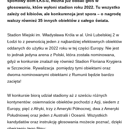
sportowy dom ŁKS-u, można już oddać głos w
głosowaniu, które wyłoni stadion roku 2022. Tu wszystko
zależy od kibiców, ale konkurencja jest spora – o nagrodę
walczy również 35 innych obiektów z całego świata.
Stadion Miejski im. Władysława Króla w al. Unii Lubelskiej 2 w
Łodzi to z pewnością jeden z najbardziej efektownych obiektów
oddanych do użytku w 2022 roku w tej części Europy. Nie jest
to jednak jedyna arena z Polski, która została nominowana,
gdyż w konkursie znalazł się również Stadion Floriana Krygiera
w Szczecinie. Rywalizacja pomiędzy tymi obiektami oraz
dwoma nominowanymi obiektami z Rumunii będzie bardzo
zacięta!
W konkursie biorą udział stadiony aż z sześciu różnych
kontynentów: osiemnaście obiektów pochodzi z Azji, siedem z
Europy, pięć z Afryki, trzy z Ameryki Północnej, dwa z Ameryki
Południowej oraz jeden z Australii i Oceanii. Wszystkich
kandydatów oraz instrukcję głosowania możecie poznać, dzięki
obejrzeniu tego filmu: