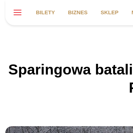
BILETY
BIZNES
SKLEP
Szukaj
Klub
Mecze
B
Sparingowa batali
Informacje ogólne
Kadra
C
Symbole klubu
Aktualności
K
Historia
Terminarz
Kalendarz
Tabela
P
Stadion
Galeria
Sprawozdania
Catering