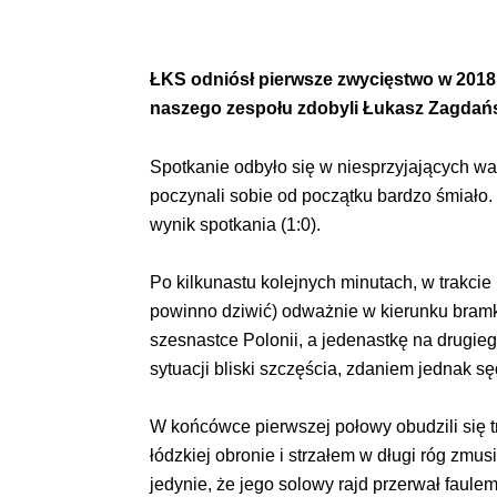
ŁKS odniósł pierwsze zwycięstwo w 2018 r
naszego zespołu zdobyli Łukasz Zagdańs
Spotkanie odbyło się w niesprzyjających wa
poczynali sobie od początku bardzo śmiało.
wynik spotkania (1:0).
Po kilkunastu kolejnych minutach, w trakci
powinno dziwić) odważnie w kierunku bramki
szesnastce Polonii, a jedenastkę na drugie
sytuacji bliski szczęścia, zdaniem jednak sę
W końcówce pierwszej połowy obudzili się t
łódzkiej obronie i strzałem w długi róg zmus
jedynie, że jego solowy rajd przerwał faule