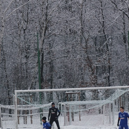
Staże w Akademii ŁKS
Kluby partnerskie
Kontakt
P BILET