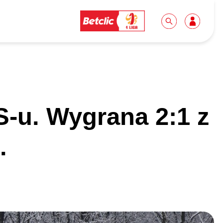
Dla mediów
Kibice
S-u. Wygrana 2:1 z
Biuro prasowe
Idę pierwszy raz!
Do pobrania
Wycieczki
.
Akredytacje
Grupy szkolne
Współpraca
Sektor rodzinny
Wolontariat
Patronite