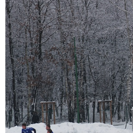
Ochrona dzieci
SKLEP
KU