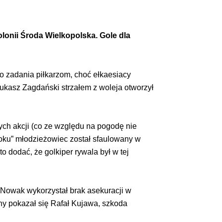
olonii Środa Wielkopolska. Gole dla
o zadania piłkarzom, choć ełkaesiacy
Łukasz Zagdański strzałem z woleja otworzył
ych akcji (co ze względu na pogodę nie
roku” młodzieżowiec został sfaulowany w
 dodać, że golkiper rywala był w tej
j Nowak wykorzystał brak asekuracji w
rony pokazał się Rafał Kujawa, szkoda