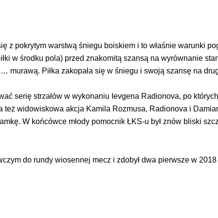
się z pokrytym warstwą śniegu boiskiem i to właśnie warunki 
piłki w środku pola) przed znakomitą szansą na wyrównanie stan
… murawą. Piłka zakopała się w śniegu i swoją szansę na drugi
ać serię strzałów w wykonaniu Ievgena Radionova, po których 
a też widowiskowa akcja Kamila Rozmusa, Radionova i Damiana
 bramkę. W końcówce młody pomocnik ŁKS-u był znów bliski szc
wczym do rundy wiosennej mecz i zdobył dwa pierwsze w 2018 