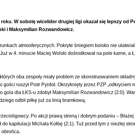
oku. W sobotę wicelider drugiej ligi okazał się lepszy od P
ki i Maksymilian Rozwandowicz.
runkach atmosferycznych. Pokryte śniegiem boisko nie ułatwiał
 Już w 4. minucie Maciej Wolski dośrodkował na pole karne, a 
e których oba zespoły miały problem ze skonstruowaniem składn
 gości ruszył Piotr Pyrdoł. Okrzyknięty przez PZP „odkryciem 
go gola dla ŁKS-u zdobył Maksymilian Rozwandowicz (2:0). Warto
dziego odbił piłkę już za linią bramkową.
rzecioligowcy. Po akcji prawą stroną i dobrym podaniu – Błaże
ił do kapitulacji Michała Kołbę (2:1). Tuż przed tym z niezłej st
m obrońca.