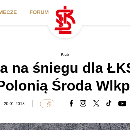
MECZE
FORUM
ilety
Akademia
Biznes
Klub
a na śniegu dla ŁK
ennik
Aktualności
Bilety VIP/Skybox
arnety
Kadra trenerska
Oferta komercyjna
Polonią Środa Wlkp
FAQ
ŁKS II
Ełkaesiacki Klub
Biznesu
unkty sprzedaży
ŁKS III
20.01.2018
Przyjaciel ŁKS
Regulaminy
Drużyny Akademii
Urodziny w Skybox
ŁKS Schools