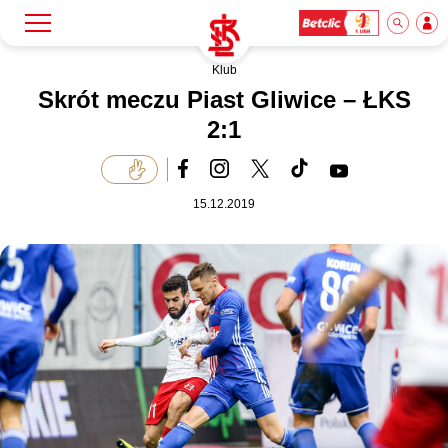
Klub
Szukaj
Klub
Skrót meczu Piast Gliwice – ŁKS
2:1
Mecze
15.12.2019
Bilety
Akademia
Biznes
Dla mediów